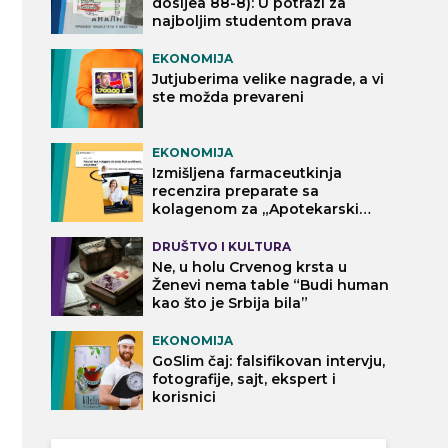
dosijea 88-8): U potrazi za
najboljim studentom prava
EKONOMIJA
Jutjuberima velike nagrade, a vi
ste možda prevareni
EKONOMIJA
Izmišljena farmaceutkinja
recenzira preparate sa
kolagenom za „Apotekarski
vodič“
DRUŠTVO I KULTURA
Ne, u holu Crvenog krsta u
Ženevi nema table “Budi human
kao što je Srbija bila”
EKONOMIJA
GoSlim čaj: falsifikovan intervju,
fotografije, sajt, ekspert i
korisnici