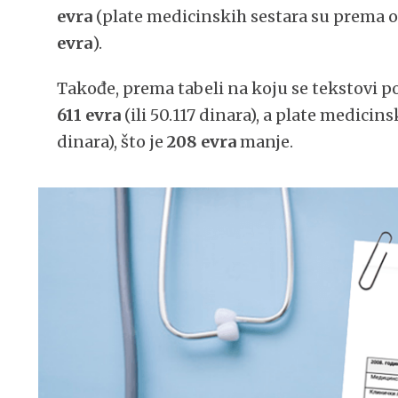
evra
(plate medicinskih sestara su prema o
evra
).
Takođe, prema tabeli na koju se tekstovi po
611 evra
(ili 50.117 dinara), a plate medicin
dinara), što je
208 evra
manje.