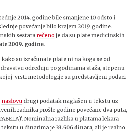
dnje 2014. godine bile smanjene 10 odsto i
oslednje povećanje bilo krajem 2019. godine.
inskih sestara
rečeno
je da su plate medicinskih
ate 2009. godine
.
i kako su izračunate plate ni na koga se od
u zdravstvu određuju po godinama staža, stepenu
kojoj vrsti metodologije su predstavljeni podaci
u
naslovu
drugi podatak naglašen u tekstu uz
vstvenih radnika prošle godine povećane dva puta,
 (TABELA)’. Nominalna razlika u platama lekara
 tekstu u dinarima je
33.506 dinara
, ali je realno