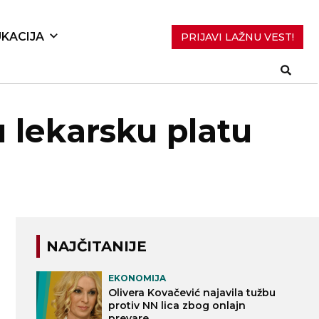
KACIJA
PRIJAVI LAŽNU VEST!
 lekarsku platu
NAJČITANIJE
EKONOMIJA
Olivera Kovačević najavila tužbu
protiv NN lica zbog onlajn
prevare