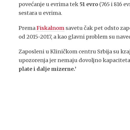
povećanje u evrima tek
51 evro
(765 i 816 e
sestara u evrima.
Prema
Fiskalnom
savetu čak pet odsto zapo
od 2015-2017, a kao glavni problem su nav
Zaposleni u Kliničkom centru Srbija su kra
upozorenja jer nemaju dovoljno kapaciteta
plate i dalje mizerne.’