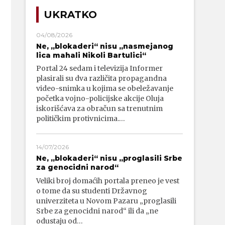
UKRATKO
04/08/2026
Ne, „blokaderi“ nisu „nasmejanog
lica mahali Nikoli Bartulici“
Portal 24 sedam i televizija Informer
plasirali su dva različita propagandna
video-snimka u kojima se obeležavanje
početka vojno-policijske akcije Oluja
iskorišćava za obračun sa trenutnim
političkim protivnicima.…
14/07/2026
Ne, „blokaderi“ nisu „proglasili Srbe
za genocidni narod“
Veliki broj domaćih portala preneo je vest
o tome da su studenti Državnog
univerziteta u Novom Pazaru „proglasili
Srbe za genocidni narod“ ili da „ne
odustaju od…