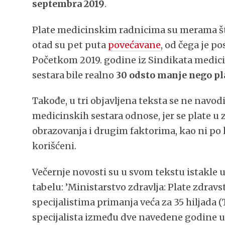
septembra 2019
.
Plate medicinskim radnicima su merama šte
otad su pet puta
povećavane
, od čega je p
Početkom 2019. godine iz Sindikata medic
sestara bile realno
30 odsto manje nego pl
Takođe, u tri objavljena teksta se ne navod
medicinskih sestara odnose, jer se plate 
obrazovanja i drugim faktorima, kao ni po 
korišćeni.
Večernje novosti su u svom tekstu istakle 
tabelu: ’Ministarstvo zdravlja: Plate zdra
specijalistima primanja veća za 35 hiljada
specijalista između dve navedene godine u