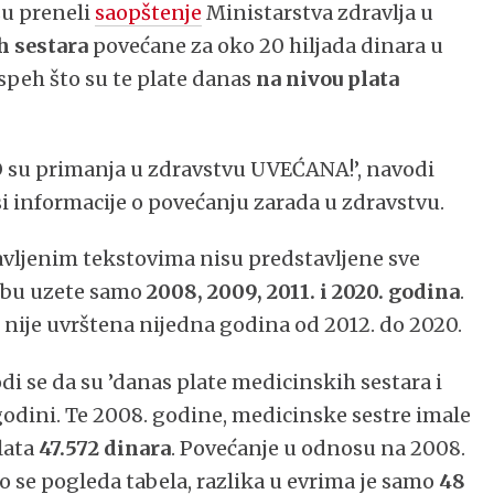
u preneli
saopštenje
Ministarstva zdravlja u
h sestara
povećane za oko 20 hiljada dinara u
uspeh što su te plate danas
na nivou plata
KO su primanja u zdravstvu UVEĆANA!’, navodi
i informacije o povećanju zarada u zdravstvu.
javljenim tekstovima nisu predstavljene sve
edbu uzete samo
2008, 2009, 2011. i 2020. godina
.
 nije uvrštena nijedna godina od 2012. do 2020.
di se da su ’danas plate medicinskih sestara i
odini. Te 2008. godine, medicinske sestre imale
plata
47.572 dinara
. Povećanje u odnosu na 2008.
ko se pogleda tabela, razlika u evrima je samo
48