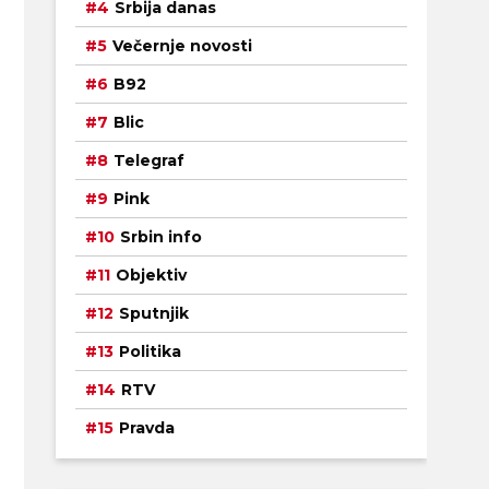
Srbija danas
Večernje novosti
B92
Blic
Telegraf
Pink
Srbin info
Objektiv
Sputnjik
Politika
RTV
Pravda