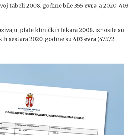
voj tabeli 2008. godine bile
355 evra
, a 2020.
403
zivaju, plate kliničkih lekara 2008. iznosile su
skih sestara 2020. godine su
403 evra
(47.572