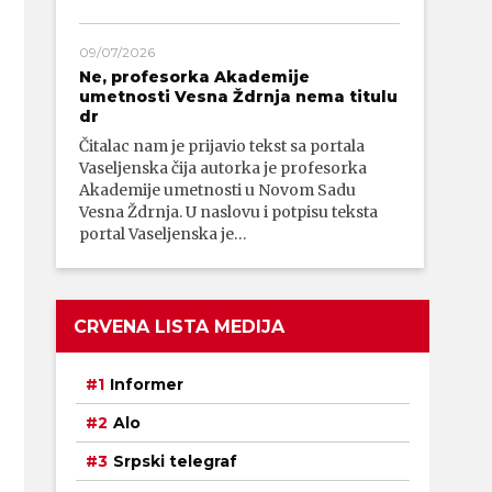
09/07/2026
Ne, profesorka Akademije
umetnosti Vesna Ždrnja nema titulu
dr
Čitalac nam je prijavio tekst sa portala
Vaseljenska čija autorka je profesorka
Akademije umetnosti u Novom Sadu
Vesna Ždrnja. U naslovu i potpisu teksta
portal Vaseljenska je…
CRVENA LISTA MEDIJA
Informer
Alo
Srpski telegraf