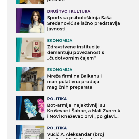
DRUŠTVO I KULTURA
Sportska psihološkinja Saša
Sredanović se lažno predstavlja
javnosti
EKONOMIJA
Zdravstvene institucije
demantuju povezanost s
„čudotvornim čajem“
EKONOMIJA
Mreža firmi na Balkanu i
manipulativna prodaja
magičnih preparata
POLITIKA
Bot-armija: najaktivniji su
Kruševac i Šabac, a Mali Zvornik
i Novi Kneževac prvi „po glavi
stanovnika“
POLITIKA
Vučić A. Aleksandar (broj