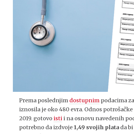
Prema poslednjim
dostupnim
podacima za 
iznosila je oko 480 evra. Odnos potrošačke 
2019. gotovo
isti
i na osnovu navedenih pod
potrebno da izdvoje
1,49 svojih plata
da b