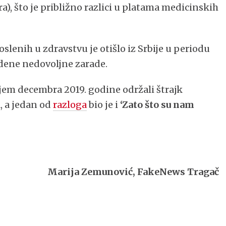
vra), što je približno razlici u platama medicinskih
slenih u zdravstvu je otišlo iz Srbije u periodu
edene nedovoljne zarade.
jem decembra 2019. godine održali štrajk
, a jedan od
razloga
bio je i
‘Zato što su nam
Marija Zemunović, FakeNews Tragač