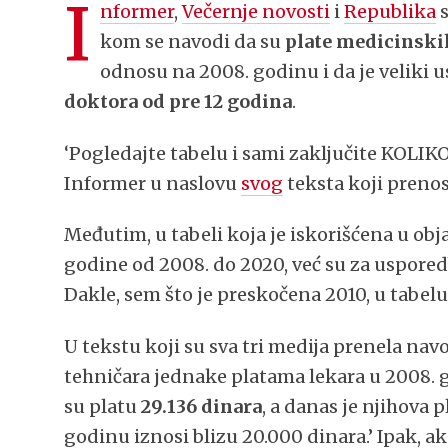
I
nformer
,
Večernje novosti
i
Republika
s
kom se navodi da su
plate medicinski
odnosu na 2008. godinu i da je veliki 
doktora od pre 12 godina
.
‘Pogledajte tabelu i sami zaključite KOLI
Informer u naslovu
svog
teksta koji prenos
Međutim, u tabeli koja je iskorišćena u ob
godine od 2008. do 2020, već su za uspor
Dakle, sem što je preskočena 2010, u tabelu
U tekstu koji su sva tri medija prenela navo
tehničara jednake platama lekara u 2008. g
su platu
29.136 dinara
, a danas je njihova 
godinu iznosi blizu 20.000 dinara.’ Ipak, a