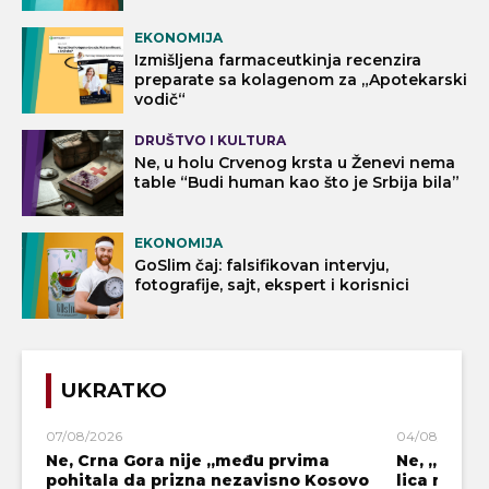
EKONOMIJA
Izmišljena farmaceutkinja recenzira
preparate sa kolagenom za „Apotekarski
vodič“
DRUŠTVO I KULTURA
Ne, u holu Crvenog krsta u Ženevi nema
table “Budi human kao što je Srbija bila”
EKONOMIJA
GoSlim čaj: falsifikovan intervju,
fotografije, sajt, ekspert i korisnici
UKRATKO
07/08/2026
04/08/2026
Ne, Crna Gora nije „među prvima
Ne, „blok
pohitala da prizna nezavisno Kosovo
lica mahali