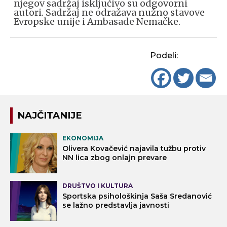
njegov sadržaj isključivo su odgovorni
autori. Sadržaj ne odražava nužno stavove
Evropske unije i Ambasade Nemačke.
Podeli:
NAJČITANIJE
EKONOMIJA
Olivera Kovačević najavila tužbu protiv
NN lica zbog onlajn prevare
DRUŠTVO I KULTURA
Sportska psihološkinja Saša Sredanović
se lažno predstavlja javnosti