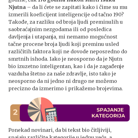
Njutna
– da li ćete se zapitati kako i čime su mu
izmerili koeficijent inteligencije od tačno 190?
Takođe, za razliku od broja ljudi preminulih u
saobraćajnim nezgodama ili od posledica
davljenja i utapanja, mi nemamo mogućnost
tačne procene broja ljudi koji preminu usled
različitih faktora koji ne dovode neposredno do
smrtnih ishoda. Iako je neosporno da je Njutn
bio izuzetno inteligentan, kao i da je zagađenje
vazduha štetno za naše zdravlje, isto tako je
neosporno da ni jedno ni drugo ne možemo
precizno da izmerimo i prikažemo brojevima.
Ponekad novinari, da bi tekst bio čitljiviji,
spajaju različite kategorije u jednu veću, a