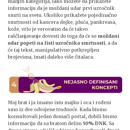
manjih kategorija, lako možete da prikažete
informaciju da je moždani udar prvi uzročnik
smrti na svetu. Ukoliko prikažete pojedinačno
smrtnosti od kancera dojke, pluća, pankreasa,
kože, vrlo je verovatno da će takvo
raščlanjavanje dovesti do toga da će se
moždani
udar popeti na listi uzročnika smrtnosti
, a da
će taj tekst, manipulativno potkrepljen
brojevima, imati daleko više čitalaca.
Moj brat i ja imamo istu majku i oca i rođeni
smo iz dve odvojene trudnoće. Kada bismo
konsultovali jedan domaći portal
,
dobili bismo
informaciju da sa bratom delim
50% DNK
. Sa