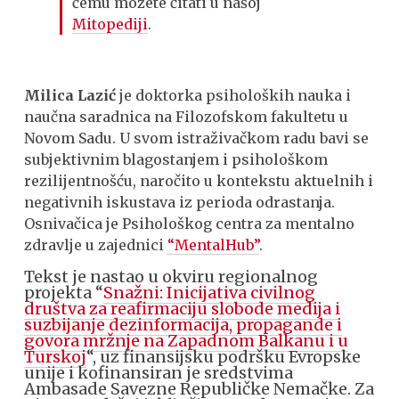
čemu možete čitati u našoj
Mitopediji
.
Milica Lazić
je doktorka psiholoških nauka i
naučna saradnica na Filozofskom fakultetu u
Novom Sadu. U svom istraživačkom radu bavi se
subjektivnim blagostanjem i psihološkom
rezilijentnošću, naročito u kontekstu aktuelnih i
negativnih iskustava iz perioda odrastanja.
Osnivačica je Psihološkog centra za mentalno
zdravlje u zajednici
“MentalHub”
.
Tekst je nastao u okviru regionalnog
projekta “
Snažni: Inicijativa civilnog
društva za reafirmaciju slobode medija i
suzbijanje dezinformacija, propagande i
govora mržnje na Zapadnom Balkanu i u
Turskoj
“, uz finansijsku podršku Evropske
unije i kofinansiran je sredstvima
Ambasade Savezne Republičke Nemačke. Za