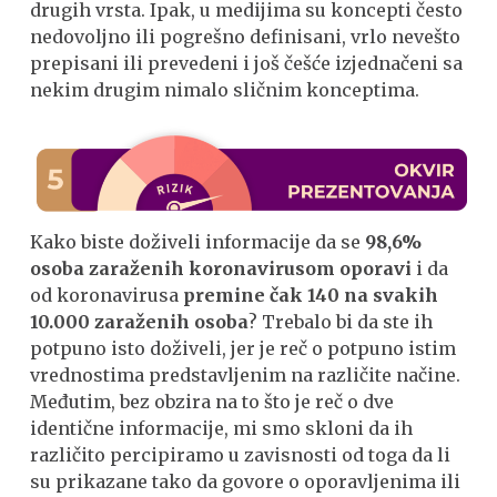
drugih vrsta. Ipak, u medijima su koncepti često
nedovoljno ili pogrešno definisani, vrlo nevešto
prepisani ili prevedeni i još češće izjednačeni sa
nekim drugim nimalo sličnim konceptima.
Kako biste doživeli informacije da se
98,6%
osoba zaraženih koronavirusom oporavi
i da
od koronavirusa
premine čak 140 na svakih
10.000 zaraženih osoba
? Trebalo bi da ste ih
potpuno isto doživeli, jer je reč o potpuno istim
vrednostima predstavljenim na različite načine.
Međutim, bez obzira na to što je reč o dve
identične informacije, mi smo skloni da ih
različito percipiramo u zavisnosti od toga da li
su prikazane tako da govore o oporavljenima ili