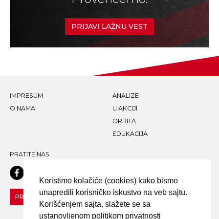
PRIJAVI LAŽNU VEST
IMPRESUM
ANALIZE
O NAMA
U AKCIJI
ORBITA
EDUKACIJA
PRATITE NAS
Koristimo kolačiće (cookies) kako bismo
unapredili korisničko iskustvo na veb sajtu.
PRIJAVI LAŽNU VEST!
Korišćenjem sajta, slažete se sa
ustanovljenom politikom privatnosti