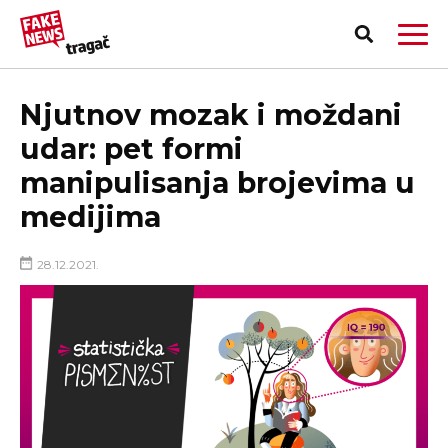
Njutnov mozak i moždani
udar: pet formi
manipulisanja brojevima u
medijima
28.12.2021.
PRIJAVI LAŽNU VEST!