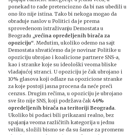
ponekad to rade pretenciozno da bi nas ubedili u
ono što nije istina. Tako bi nekoga mogao da
obraduje naslov u Politici da je prema
sprovedenom istraživanju Demostata u
Beogradu
„većina opredeljenih birača za
opoziciju“
. Međutim, ukoliko odemo na sajt
Demostata shvatićemo da je novinar Politike u
opoziciju ubrojao i koalicione partnere SNS-a,
kao i stranke koje su ideološki veoma bliske
vladajućoj stranci. U opoziciju je čak ubrojano i
10% glasova koji odlaze na opozicione stranke
za koje postoji jasna procena da neće preći
cenzus. Drugim rečima, u opoziciju je ubrojano
sve što nije SNS, koji podržava čak
46%
opredeljenih birača na teritoriji Beograda
.
Ukoliko bi podaci bili prikazani realno, bez
spajanja veoma različitih kategorija u jednu
veliku, složili bismo se da su šanse za promenu