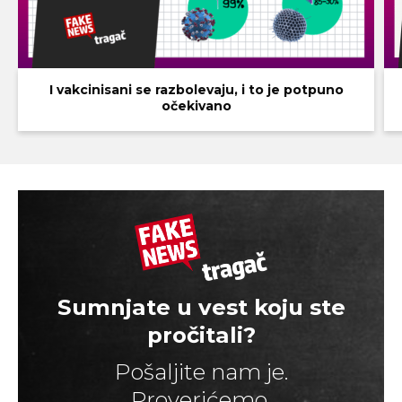
I vakcinisani se razbolevaju, i to je potpuno
očekivano
Sumnjate u vest koju ste
pročitali?
Pošaljite nam je.
Proverićemo.