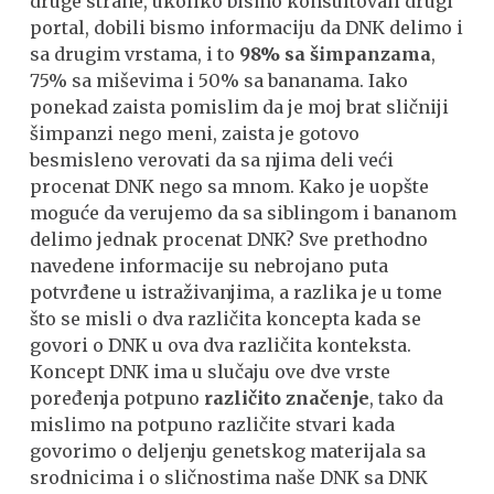
druge strane, ukoliko bismo konsultovali drugi
portal, dobili bismo informaciju da DNK delimo i
sa drugim vrstama, i to
98% sa šimpanzama
,
75% sa miševima i 50% sa bananama. Iako
ponekad zaista pomislim da je moj brat sličniji
šimpanzi nego meni, zaista je gotovo
besmisleno verovati da sa njima deli veći
procenat DNK nego sa mnom. Kako je uopšte
moguće da verujemo da sa siblingom i bananom
delimo jednak procenat DNK? Sve prethodno
navedene informacije su nebrojano puta
potvrđene u istraživanjima, a razlika je u tome
što se misli o dva različita koncepta kada se
govori o DNK u ova dva različita konteksta.
Koncept DNK ima u slučaju ove dve vrste
poređenja potpuno
različito značenje
, tako da
mislimo na potpuno različite stvari kada
govorimo o deljenju genetskog materijala sa
srodnicima i o sličnostima naše DNK sa DNK