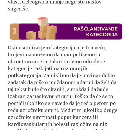
vlasti u Beogradu manje nego što naslov
sugeriše.
Osim sumiranjem kategorija u jednu veću,
brojevima možemo da manipulišemo i u
obrnutom smeru, tako što ćemo određene
kategorije razbijati na
niz manjih
potkategorija
. Zamislimo da je novinar dobio
zadatak da piše o moždanom udaru i da želi da
taj tekst bude što čitaniji, a možda i da bude
izabran za naslovnu stranu. Teško da će se to
postići ukoliko se navede da je reč o petom po
redu uzročniku smrti. Međutim, ukoliko druge
uzročnike smrtnosti poput kancera ili
kardiovaskularnih bolesti razložite na niz