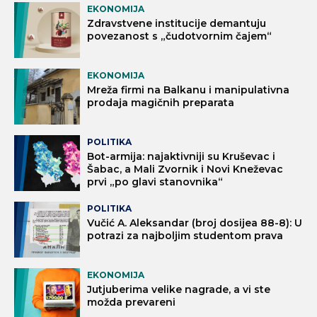
EKONOMIJA
Zdravstvene institucije demantuju
povezanost s „čudotvornim čajem“
EKONOMIJA
Mreža firmi na Balkanu i manipulativna
prodaja magičnih preparata
POLITIKA
Bot-armija: najaktivniji su Kruševac i
Šabac, a Mali Zvornik i Novi Kneževac
prvi „po glavi stanovnika“
POLITIKA
Vučić A. Aleksandar (broj dosijea 88-8): U
potrazi za najboljim studentom prava
EKONOMIJA
Jutjuberima velike nagrade, a vi ste
možda prevareni