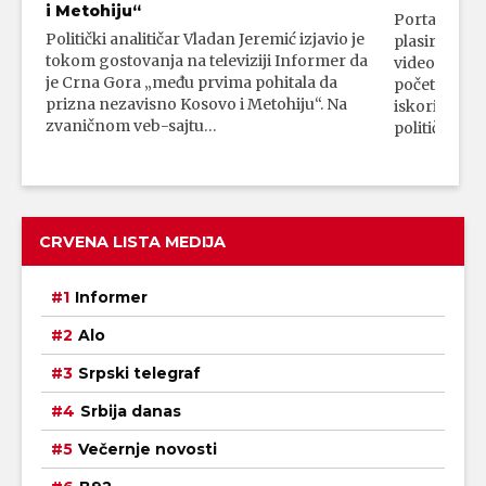
i Metohiju“
Portal 24 se
Politički analitičar Vladan Jeremić izjavio je
plasirali su
tokom gostovanja na televiziji Informer da
video-snimk
je Crna Gora „među prvima pohitala da
početka vojn
prizna nezavisno Kosovo i Metohiju“. Na
iskorišćava
zvaničnom veb-sajtu…
političkim 
CRVENA LISTA MEDIJA
Informer
Alo
Srpski telegraf
Srbija danas
Večernje novosti