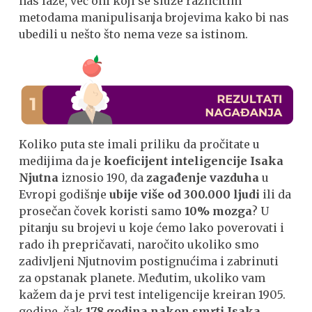
nas laže, već oni koji se služe različitim
metodama manipulisanja brojevima kako bi nas
ubedili u nešto što nema veze sa istinom.
Koliko puta ste imali priliku da pročitate u
medijima da je
koeficijent inteligencije Isaka
Njutna
iznosio 190, da
zagađenje vazduha
u
Evropi godišnje
ubije više od 300.000 ljudi
ili da
prosečan čovek koristi samo
10% mozga
? U
pitanju su brojevi u koje ćemo lako poverovati i
rado ih prepričavati, naročito ukoliko smo
zadivljeni Njutnovim postignućima i zabrinuti
za opstanak planete. Međutim, ukoliko vam
kažem da je prvi test inteligencije kreiran 1905.
godine, čak
178 godina nakon smrti Isaka