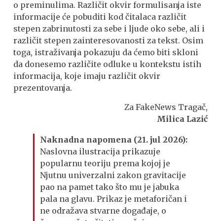
o preminulima. Različit okvir formulisanja iste
informacije će pobuditi kod čitalaca različit
stepen zabrinutosti za sebe i ljude oko sebe, ali i
različit stepen zainteresovanosti za tekst. Osim
toga, istraživanja pokazuju da ćemo biti skloni
da donesemo različite odluke u kontekstu istih
informacija, koje imaju različit okvir
prezentovanja.
Za FakeNews Tragač,
Milica Lazić
Naknadna napomena (21. jul 2026):
Naslovna ilustracija prikazuje
popularnu teoriju prema kojoj je
Njutnu univerzalni zakon gravitacije
pao na pamet tako što mu je jabuka
pala na glavu. Prikaz je metaforičan i
ne odražava stvarne događaje, o