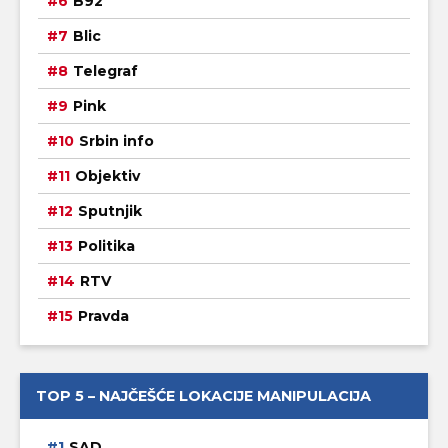
B92
Blic
Telegraf
Pink
Srbin info
Objektiv
Sputnjik
Politika
RTV
Pravda
TOP 5 – NAJČEŠĆE LOKACIJE MANIPULACIJA
SAD