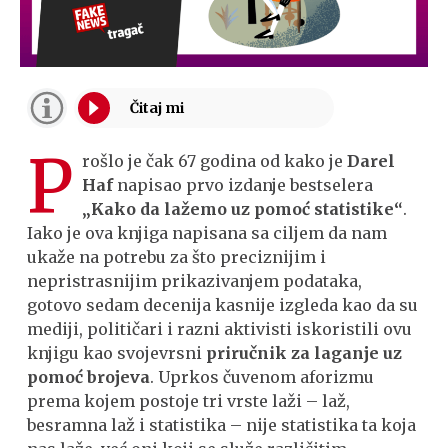
P
rošlo je čak 67 godina od kako je
Darel
Haf
napisao prvo izdanje bestselera
„Kako da lažemo uz pomoć statistike“
.
Iako je ova knjiga napisana sa ciljem da nam
ukaže na potrebu za što preciznijim i
nepristrasnijim prikazivanjem podataka,
gotovo sedam decenija kasnije izgleda kao da su
mediji, političari i razni aktivisti iskoristili ovu
knjigu kao svojevrsni
priručnik za laganje
uz
pomoć brojeva
. Uprkos čuvenom aforizmu
prema kojem postoje tri vrste laži – laž,
besramna laž i statistika – nije statistika ta koja