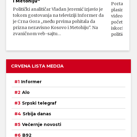
i Metohiju“
Portal 24 se
Politički analitičar Vladan Jeremić izjavio je
plasirali su
tokom gostovanja na televiziji Informer da
video-snimk
je Crna Gora „među prvima pohitala da
početka vojn
prizna nezavisno Kosovo i Metohiju“. Na
iskorišćava
zvaničnom veb-sajtu…
političkim 
CRVENA LISTA MEDIJA
Informer
Alo
Srpski telegraf
Srbija danas
Večernje novosti
B92