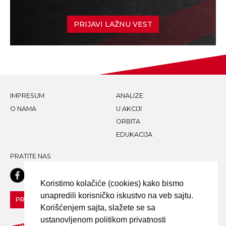
PRIJAVI LAŽNU VEST
IMPRESUM
ANALIZE
O NAMA
U AKCIJI
ORBITA
EDUKACIJA
PRATITE NAS
Koristimo kolačiće (cookies) kako bismo
unapredili korisničko iskustvo na veb sajtu.
PRIJAVI LAŽNU VEST!
Korišćenjem sajta, slažete se sa
ustanovljenom politikom privatnosti