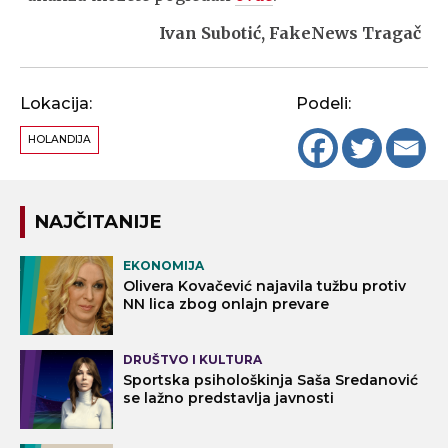
Ivan Subotić, FakeNews Tragač
Lokacija:
Podeli:
HOLANDIJA
NAJČITANIJE
EKONOMIJA
Olivera Kovačević najavila tužbu protiv
NN lica zbog onlajn prevare
DRUŠTVO I KULTURA
Sportska psihološkinja Saša Sredanović
se lažno predstavlja javnosti