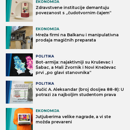
EKONOMIJA
Zdravstvene institucije demantuju
povezanost s „čudotvornim čajem“
EKONOMIJA
Mreža firmi na Balkanu i manipulativna
prodaja magičnih preparata
POLITIKA
Bot-armija: najaktivniji su Kruševac i
Šabac, a Mali Zvornik i Novi Kneževac
prvi „po glavi stanovnika“
POLITIKA
Vučić A. Aleksandar (broj dosijea 88-8): U
potrazi za najboljim studentom prava
EKONOMIJA
Jutjuberima velike nagrade, a vi ste
možda prevareni