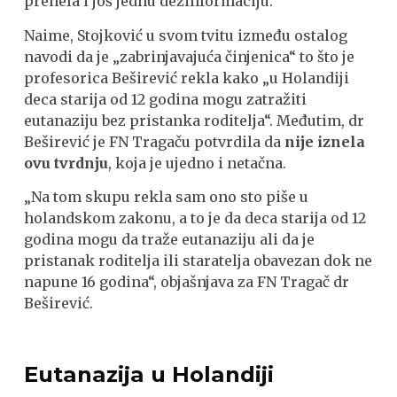
prenela i još jednu dezinformaciju.
Naime, Stojković u svom tvitu između ostalog
navodi da je „zabrinjavajuća činjenica“ to što je
profesorica Beširević rekla kako „u Holandiji
deca starija od 12 godina mogu zatražiti
eutanaziju bez pristanka roditelja“. Međutim, dr
Beširević je FN Tragaču potvrdila da
nije iznela
ovu tvrdnju
, koja je ujedno i netačna.
„Na tom skupu rekla sam ono sto piše u
holandskom zakonu, a to je da deca starija od 12
godina mogu da traže eutanaziju ali da je
pristanak roditelja ili staratelja obavezan dok ne
napune 16 godina“, objašnjava za FN Tragač dr
Beširević.
Eutanazija u Holandiji