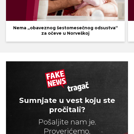
Nema „obaveznog šestomesečnog odsustva“
za očeve u Norveškoj
Sumnjate u vest koju ste
pročitali?
Pošaljite nam je.
Proverićemo.