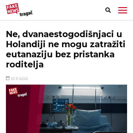
Ne, dvanaestogodišnjaci u
Holandiji ne mogu zatražiti
eutanaziju bez pristanka
roditelja
10.11.2022.
PRIJAVI LAŽNU VEST!