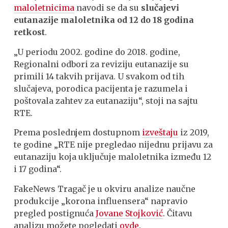
maloletnicima
navodi se da su
slučajevi
eutanazije maloletnika od 12 do 18 godina
retkost
.
„U periodu 2002. godine do 2018. godine,
Regionalni odbori za reviziju eutanazije su
primili 14 takvih prijava. U svakom od tih
slučajeva, porodica pacijenta je razumela i
poštovala zahtev za eutanaziju“, stoji na sajtu
RTE.
Prema poslednjem dostupnom
izveštaju
iz 2019,
te godine „RTE nije pregledao nijednu prijavu za
eutanaziju koja uključuje maloletnika između 12
i 17 godina“.
FakeNews Tragač je u okviru analize naučne
produkcije „korona influensera“ napravio
pregled postignuća
Jovane Stojković
. Čitavu
analizu možete pogledati
ovde
.