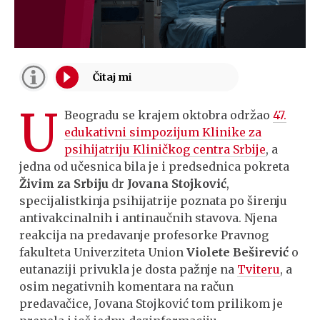
U
Beogradu se krajem oktobra održao
47.
edukativni simpozijum Klinike za
psihijatriju Kliničkog centra Srbije
, a
jedna od učesnica bila je i predsednica pokreta
Živim za Srbiju
dr
Jovana Stojković
,
specijalistkinja psihijatrije poznata po širenju
antivakcinalnih i antinaučnih stavova. Njena
reakcija na predavanje profesorke Pravnog
fakulteta Univerziteta Union
Violete Beširević
o
eutanaziji privukla je dosta pažnje na
Tviteru
, a
osim negativnih komentara na račun
predavačice, Jovana Stojković tom prilikom je