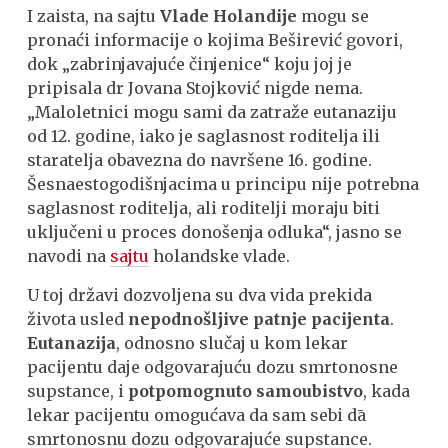
I zaista, na sajtu
Vlade Holandije
mogu se
pronaći informacije o kojima Beširević govori,
dok „zabrinjavajuće činjenice“ koju joj je
pripisala dr Jovana Stojković nigde nema.
„Maloletnici mogu sami da zatraže eutanaziju
od 12. godine, iako je saglasnost roditelja ili
staratelja obavezna do navršene 16. godine.
Šesnaestogodišnjacima u principu nije potrebna
saglasnost roditelja, ali roditelji moraju biti
uključeni u proces donošenja odluka“, jasno se
navodi na
sajtu
holandske vlade.
U toj državi dozvoljena su dva vida prekida
života usled
nepodnošljive patnje
pacijenta
.
Eutanazija
, odnosno slučaj u kom lekar
pacijentu daje odgovarajuću dozu smrtonosne
supstance, i
potpomognuto samoubistvo
, kada
lekar pacijentu omogućava da sam sebi dā
smrtonosnu dozu odgovarajuće supstance.