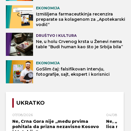
EKONOMIJA
Izmišljena farmaceutkinja recenzira
preparate sa kolagenom za „Apotekarski
vodič“
DRUŠTVO I KULTURA
Ne, u holu Crvenog krsta u Ženevi nema
table “Budi human kao što je Srbija bila”
EKONOMIJA
GoSlim čaj: falsifikovan intervju,
fotografije, sajt, ekspert i korisnici
UKRATKO
07/08/2026
04/08/2026
Ne, Crna Gora nije „među prvima
Ne, „blok
pohitala da prizna nezavisno Kosovo
lica mahali