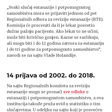
„Svaki slučaj eutanazije i potpomognutog
samoubistva mora se prijaviti jednom od pet
Regionalnih odbora za reviziju eutanazije (RTE).
Komisija će proceniti da li je lekar posvetio
dužnu pažnju pacijentu. Ako lekar to ne učini,
može biti krivično gonjen. Kazne se razlikuju,
ali mogu biti i do 12 godina zatvora za eutanaziju
i do tri godine za potpomognuto samoubistvo“,
navodi se na sajtu Vlade Holandije.
14 prijava od 2002. do 2018.
Na sajtu Regionalnih komiteta za reviziju
eutanazije mogu se pronaći
sve odluke
o
eutanaziji i potpomognutom samoubistvu, a ova
institucija takođe pruža uvid u statistiku o tim
slučajevima. U odeljku na sajtu koji je posvećen