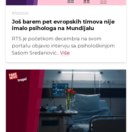
11/12/2022
Još barem pet evropskih timova nije
imalo psihologa na Mundijalu
RTS je početkom decembra na svom
portalu objavio intervju sa psihološkinjom
Sašom Sredanović...
Više