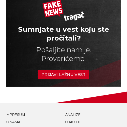
Sumnjate u vest koju ste
pročitali?
Pošaljite nam je.
Proverićemo.
PRIJAVI LAŽNU VEST
IMPRESUM
ANALIZE
O NAMA
U AKCIJI