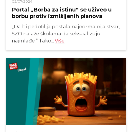
02/07/2024
Portal „Borba za istinu“ se uživeo u
borbu protiv izmišljenih planova
„Da bi pedofilija postala najnormalnija stvar,
SZO nalaže školama da seksualizuju
najmlađe.“ Tako...
Više