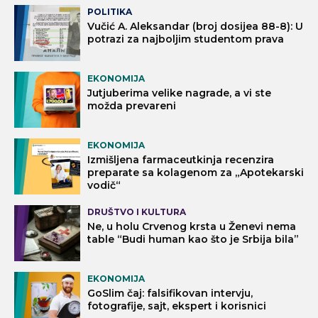
POLITIKA
Vučić A. Aleksandar (broj dosijea 88-8): U
potrazi za najboljim studentom prava
EKONOMIJA
Jutjuberima velike nagrade, a vi ste
možda prevareni
EKONOMIJA
Izmišljena farmaceutkinja recenzira
preparate sa kolagenom za „Apotekarski
vodič“
DRUŠTVO I KULTURA
Ne, u holu Crvenog krsta u Ženevi nema
table “Budi human kao što je Srbija bila”
EKONOMIJA
GoSlim čaj: falsifikovan intervju,
fotografije, sajt, ekspert i korisnici