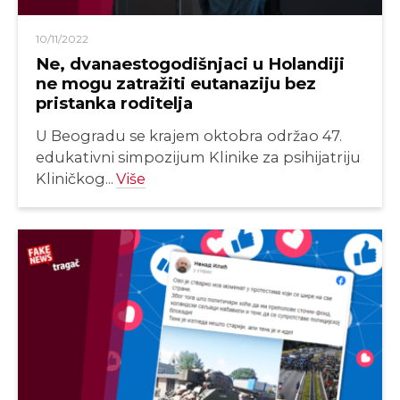
10/11/2022
Ne, dvanaestogodišnjaci u Holandiji
ne mogu zatražiti eutanaziju bez
pristanka roditelja
U Beogradu se krajem oktobra održao 47.
edukativni simpozijum Klinike za psihijatriju
Kliničkog...
Više