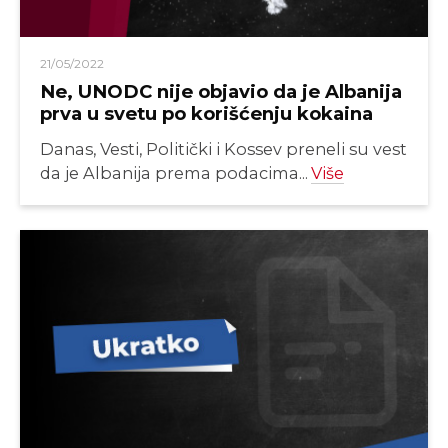
21/05/2022
Ne, UNODC nije objavio da je Albanija
prva u svetu po korišćenju kokaina
Danas, Vesti, Politički i Kossev preneli su vest
da je Albanija prema podacima...
Više