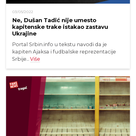
03/05/2022
Ne, Dušan Tadić nije umesto
kapitenske trake istakao zastavu
Ukrajine
Portal Srbin.info u tekstu navodi da je
kapiten Ajaksa i fudbalske reprezentacije
Srbije...
Više