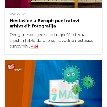
28/03/2022
Nestašice u Evropi: puni rafovi
arhivskih fotografija
Ovog meseca jedna od najčešćih tema
srpskih tabloida bile su navodne nestašice
osnovnih...
Više