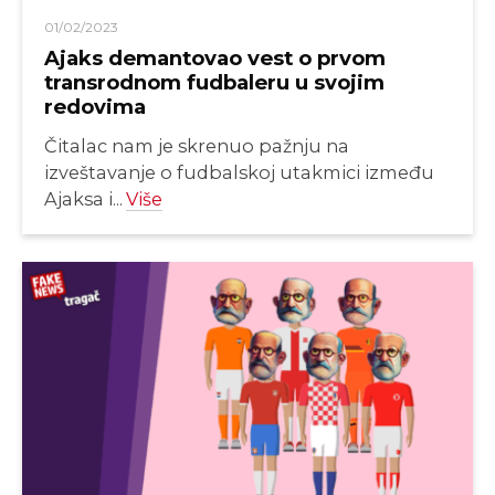
01/02/2023
Ajaks demantovao vest o prvom
transrodnom fudbaleru u svojim
redovima
Čitalac nam je skrenuo pažnju na
izveštavanje o fudbalskoj utakmici između
Ajaksa i...
Više