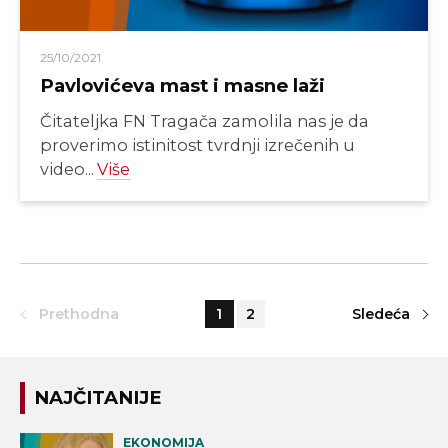
25/10/2021
Pavlovićeva mast i masne laži
Čitateljka FN Tragača zamolila nas je da
proverimo istinitost tvrdnji izrečenih u
video...
Više
Prethodna
1
2
Sledeća
NAJČITANIJE
EKONOMIJA