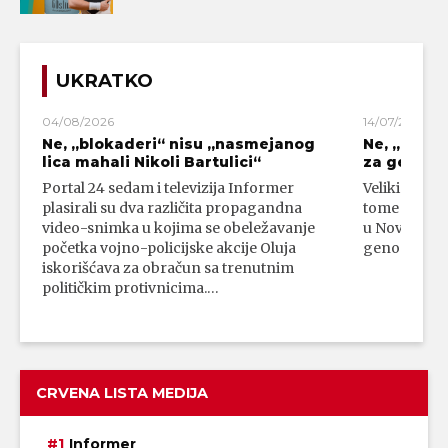
UKRATKO
04/08/2026
14/07/2026
Ne, „blokaderi“ nisu „nasmejanog
Ne, „bloka
lica mahali Nikoli Bartulici“
za genoci
Portal 24 sedam i televizija Informer
Veliki broj 
plasirali su dva različita propagandna
tome da su 
video-snimka u kojima se obeležavanje
u Novom Paz
početka vojno-policijske akcije Oluja
genocidni n
iskorišćava za obračun sa trenutnim
političkim protivnicima.…
CRVENA LISTA MEDIJA
Informer