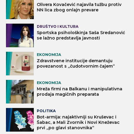
Olivera Kovačević najavila tužbu protiv
NN lica zbog onlajn prevare
DRUŠTVO I KULTURA
Sportska psihološkinja Saša Sredanović
se lažno predstavlja javnosti
EKONOMIJA
Zdravstvene institucije demantuju
povezanost s „čudotvornim čajem“
EKONOMIJA
Mreža firmi na Balkanu i manipulativna
prodaja magičnih preparata
POLITIKA
Bot-armija: najaktivniji su Kruševac i
Šabac, a Mali Zvornik i Novi Kneževac
prvi „po glavi stanovnika“