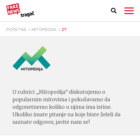
POČETNA
MITOPEDIJA
27
U rubrici
„
Mitopedija
“
diskutujem
o o
popularnim mitovima i pokušavamo da
odgonetnemo koliko u njima ima istine.
Ukoliko imate pitanje na koje biste želeli da
saznate odgovor, javite nam se!
PRIJAVI LAŽNU VEST!