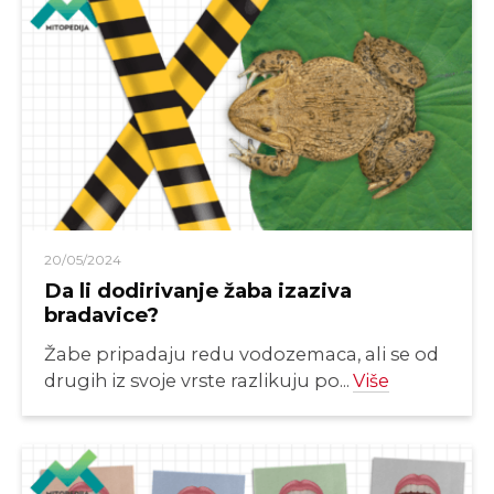
20/05/2024
Da li dodirivanje žaba izaziva
bradavice?
Žabe pripadaju redu vodozemaca, ali se od
drugih iz svoje vrste razlikuju po...
Više