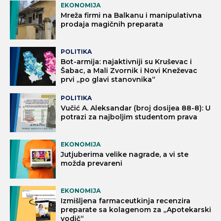
EKONOMIJA
Mreža firmi na Balkanu i manipulativna
prodaja magičnih preparata
POLITIKA
Bot-armija: najaktivniji su Kruševac i
Šabac, a Mali Zvornik i Novi Kneževac
prvi „po glavi stanovnika“
POLITIKA
Vučić A. Aleksandar (broj dosijea 88-8): U
potrazi za najboljim studentom prava
EKONOMIJA
Jutjuberima velike nagrade, a vi ste
možda prevareni
EKONOMIJA
Izmišljena farmaceutkinja recenzira
preparate sa kolagenom za „Apotekarski
vodič“