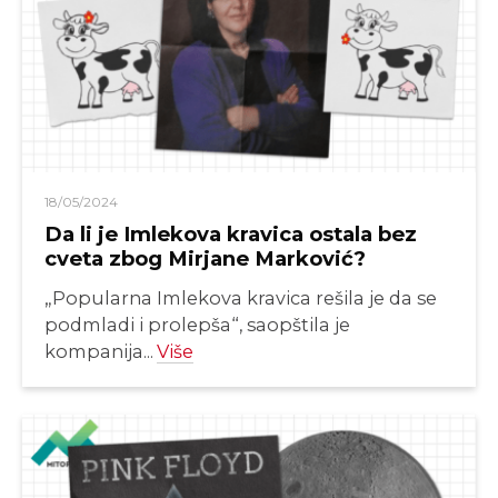
18/05/2024
Da li je Imlekova kravica ostala bez
cveta zbog Mirjane Marković?
„Popularna Imlekova kravica rešila je da se
podmladi i prolepša“, saopštila je
kompanija...
Više