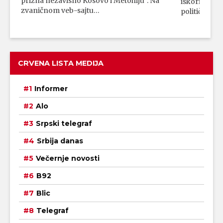
prizna nezavisno Kosovo i Metohiju“. Na
iskorišćava
zvaničnom veb-sajtu…
političkim 
CRVENA LISTA MEDIJA
Informer
Alo
Srpski telegraf
Srbija danas
Večernje novosti
B92
Blic
Telegraf