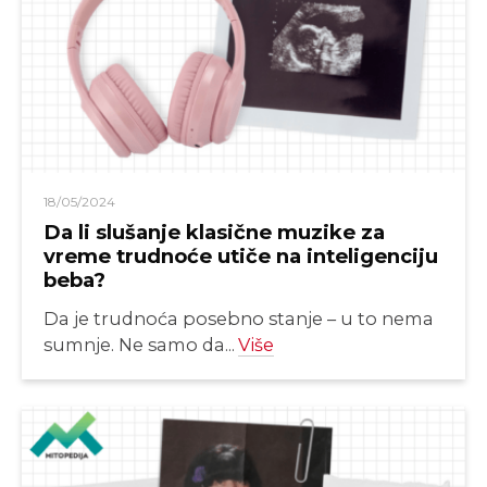
18/05/2024
Da li slušanje klasične muzike za
vreme trudnoće utiče na inteligenciju
beba?
Da je trudnoća posebno stanje – u to nema
sumnje. Ne samo da...
Više