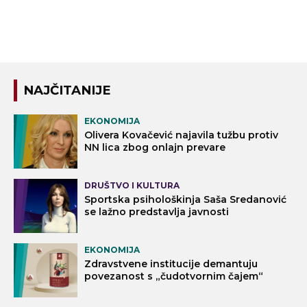
NAJČITANIJE
EKONOMIJA
Olivera Kovačević najavila tužbu protiv
NN lica zbog onlajn prevare
DRUŠTVO I KULTURA
Sportska psihološkinja Saša Sredanović
se lažno predstavlja javnosti
EKONOMIJA
Zdravstvene institucije demantuju
povezanost s „čudotvornim čajem“