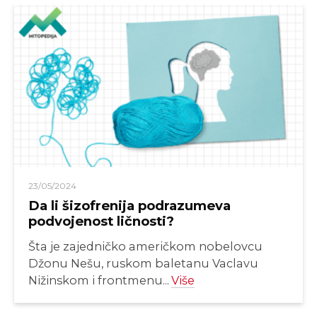
23/05/2024
Da li šizofrenija podrazumeva
podvojenost ličnosti?
Šta je zajedničko američkom nobelovcu
Džonu Nešu, ruskom baletanu Vaclavu
Nižinskom i frontmenu...
Više