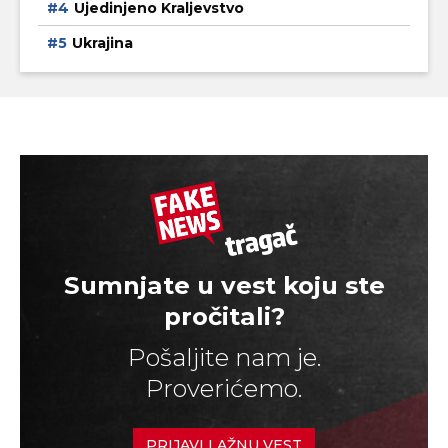
Ujedinjeno Kraljevstvo
Ukrajina
Sumnjate u vest koju ste
pročitali?
Pošaljite nam je.
Proverićemo.
PRIJAVI LAŽNU VEST