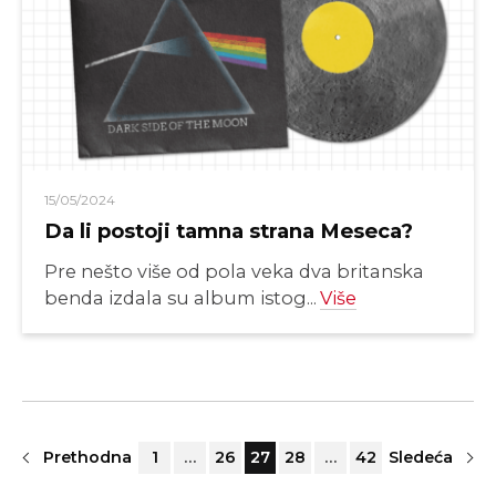
15/05/2024
Da li postoji tamna strana Meseca?
Pre nešto više od pola veka dva britanska
benda izdala su album istog...
Više
Prethodna
1
…
26
27
28
…
42
Sledeća