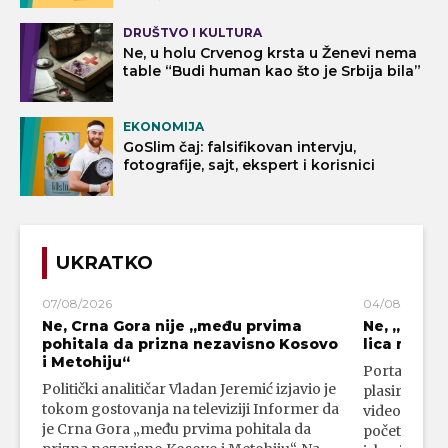
DRUŠTVO I KULTURA
Ne, u holu Crvenog krsta u Ženevi nema
table “Budi human kao što je Srbija bila”
EKONOMIJA
GoSlim čaj: falsifikovan intervju,
fotografije, sajt, ekspert i korisnici
UKRATKO
07/08/2026
04/08/2026
Ne, Crna Gora nije „među prvima
Ne, „blok
pohitala da prizna nezavisno Kosovo
lica mahali
i Metohiju“
Portal 24 se
Politički analitičar Vladan Jeremić izjavio je
plasirali su
tokom gostovanja na televiziji Informer da
video-snimk
je Crna Gora „među prvima pohitala da
početka vojn