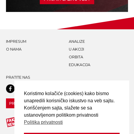
IMPRESUM
ANALIZE
O NAMA
U AKCIJI
ORBITA
EDUKACIJA
PRATITE NAS
Koristimo kolačiće (cookies) kako bismo
unapredili korisničko iskustvo na veb sajtu.
PRIJAVI LAŽNU VEST!
Korišćenjem sajta, slažete se sa
ustanovljenom politikom privatnosti
Politika privatnosti