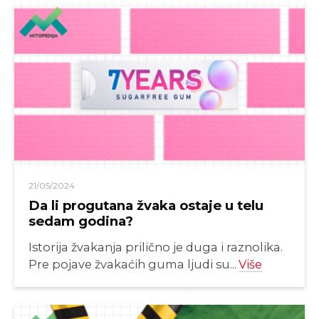
21/05/2024
Da li progutana žvaka ostaje u telu
sedam godina?
Istorija žvakanja prilično je duga i raznolika.
Pre pojave žvakaćih guma ljudi su...
Više