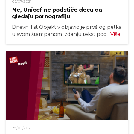
07/07/2021
Ne, Unicef ne podstiče decu da
gledaju pornografiju
Dnevni list Objektiv objavio je prošlog petka
u svom štampanom izdanju tekst pod...
Više
28/06/2021