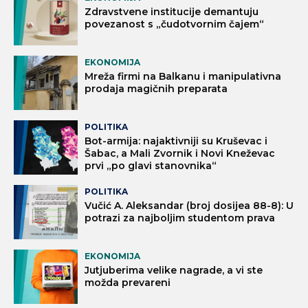
Zdravstvene institucije demantuju
povezanost s „čudotvornim čajem“
EKONOMIJA
Mreža firmi na Balkanu i manipulativna
prodaja magičnih preparata
POLITIKA
Bot-armija: najaktivniji su Kruševac i
Šabac, a Mali Zvornik i Novi Kneževac
prvi „po glavi stanovnika“
POLITIKA
Vučić A. Aleksandar (broj dosijea 88-8): U
potrazi za najboljim studentom prava
EKONOMIJA
Jutjuberima velike nagrade, a vi ste
možda prevareni