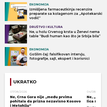
EKONOMIJA
Izmišljena farmaceutkinja recenzira
preparate sa kolagenom za „Apotekarski
vodič“
DRUŠTVO I KULTURA
Ne, u holu Crvenog krsta u Ženevi nema
table “Budi human kao što je Srbija bila”
EKONOMIJA
GoSlim čaj: falsifikovan intervju,
fotografije, sajt, ekspert i korisnici
UKRATKO
07/08/2026
04/08/2026
Ne, Crna Gora nije „među prvima
Ne, „blok
pohitala da prizna nezavisno Kosovo
lica mahali
i Metohiju“