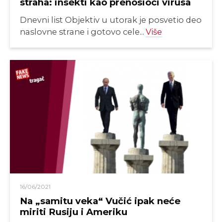
straha: insekti kao prenosioci virusa
Dnevni list Objektiv u utorak je posvetio deo
naslovne strane i gotovo cele...
Više
16/06/2021
Na „samitu veka“ Vučić ipak neće
miriti Rusiju i Ameriku