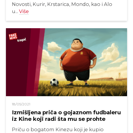
Novosti, Kurir, Krstarica, Mondo, kao i Alo
u...
Više
18/05/2021
Izmišljena priča o gojaznom fudbaleru
iz Kine koji radi šta mu se prohte
Priču o bogatom Kinezu koji je kupio