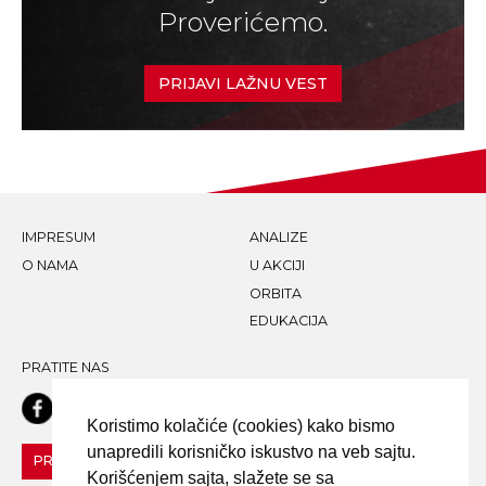
Proverićemo.
PRIJAVI LAŽNU VEST
IMPRESUM
ANALIZE
O NAMA
U AKCIJI
ORBITA
EDUKACIJA
PRATITE NAS
Koristimo kolačiće (cookies) kako bismo
unapredili korisničko iskustvo na veb sajtu.
PRIJAVI LAŽNU VEST!
Korišćenjem sajta, slažete se sa