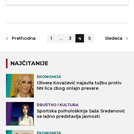
Prethodna
1
…
3
4
5
Sledeća
NAJČITANIJE
EKONOMIJA
Olivera Kovačević najavila tužbu protiv
NN lica zbog onlajn prevare
DRUŠTVO I KULTURA
Sportska psihološkinja Saša Sredanović
se lažno predstavlja javnosti
EKONOMIJA