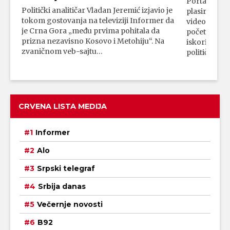
Portal 24 se
Politički analitičar Vladan Jeremić izjavio je
plasirali su
tokom gostovanja na televiziji Informer da
video-snimk
je Crna Gora „među prvima pohitala da
početka vojn
prizna nezavisno Kosovo i Metohiju“. Na
iskorišćava
zvaničnom veb-sajtu…
političkim 
CRVENA LISTA MEDIJA
Informer
Alo
Srpski telegraf
Srbija danas
Večernje novosti
B92