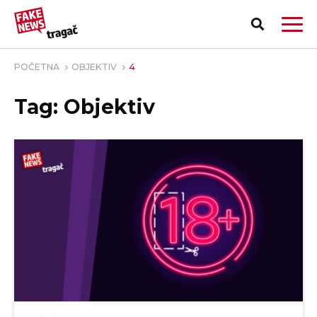
POČETNA
OBJEKTIV
4
Tag: Objektiv
PRIJAVI LAŽNU VEST!