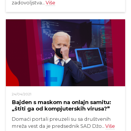
zadovoljstva...
Više
24/04/2021
Bajden s maskom na onlajn samitu:
„štiti ga od kompjuterskih virusa?”
Domaći portali preuzeli su sa društvenih
mreža vest da je predsednik SAD Džo...
Više