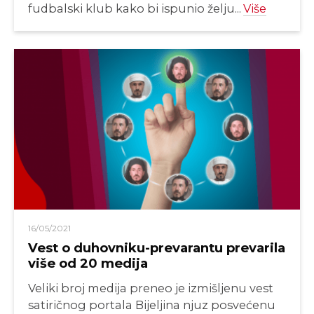
fudbalski klub kako bi ispunio želju...
Više
16/05/2021
Vest o duhovniku-prevarantu prevarila
više od 20 medija
Veliki broj medija preneo je izmišljenu vest
satiričnog portala Bijeljina njuz posvećenu