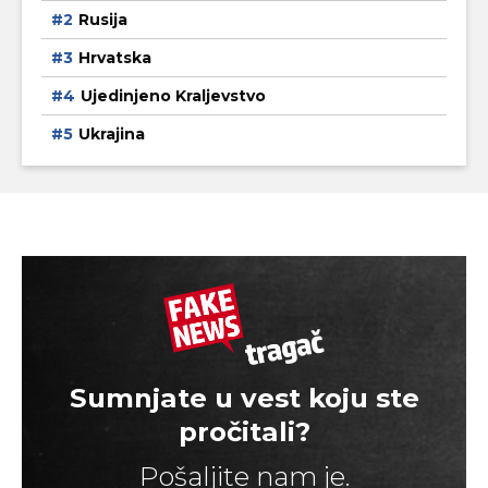
Rusija
Hrvatska
Ujedinjeno Kraljevstvo
Ukrajina
Sumnjate u vest koju ste
pročitali?
Pošaljite nam je.