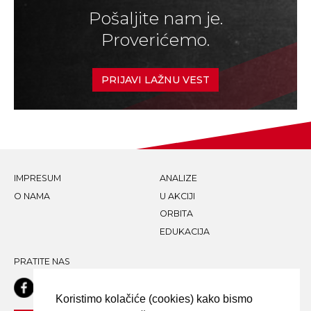
Pošaljite nam je.
Proverićemo.
PRIJAVI LAŽNU VEST
IMPRESUM
ANALIZE
O NAMA
U AKCIJI
ORBITA
EDUKACIJA
PRATITE NAS
Koristimo kolačiće (cookies) kako bismo