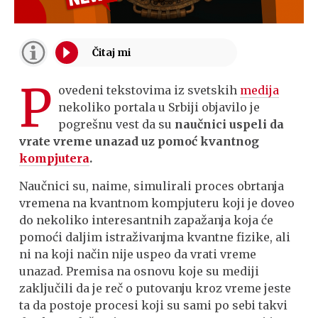
P
ovedeni tekstovima iz svetskih
medija
nekoliko portala u Srbiji objavilo je
pogrešnu vest da su
naučnici uspeli da
vrate vreme unazad uz pomoć kvantnog
kompjutera
.
Naučnici su, naime, simulirali proces obrtanja
vremena na kvantnom kompjuteru koji je doveo
do nekoliko interesantnih zapažanja koja će
pomoći daljim istraživanjma kvantne fizike, ali
ni na koji način nije uspeo da vrati vreme
unazad. Premisa na osnovu koje su mediji
zaključili da je reč o putovanju kroz vreme jeste
ta da postoje procesi koji su sami po sebi takvi