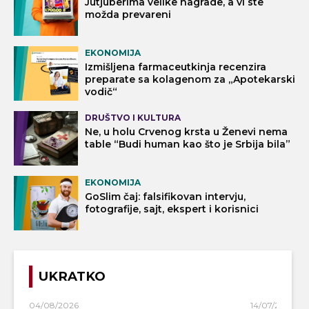
Jutjuberima velike nagrade, a vi ste
možda prevareni
EKONOMIJA
Izmišljena farmaceutkinja recenzira
preparate sa kolagenom za „Apotekarski
vodič“
DRUŠTVO I KULTURA
Ne, u holu Crvenog krsta u Ženevi nema
table “Budi human kao što je Srbija bila”
EKONOMIJA
GoSlim čaj: falsifikovan intervju,
fotografije, sajt, ekspert i korisnici
UKRATKO
04/08/2026
14/07/2026