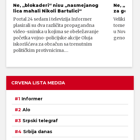
Ne, „blokaderi“ nisu „nasmejanog
Ne, „bloka
lica mahali Nikoli Bartulici“
za genoci
Portal 24 sedam i televizija Informer
Veliki broj 
plasirali su dva različita propagandna
tome da su 
video-snimka u kojima se obeležavanje
u Novom Paz
početka vojno-policijske akcije Oluja
genocidni n
iskorišćava za obračun sa trenutnim
političkim protivnicima.…
CRVENA LISTA MEDIJA
Informer
Alo
Srpski telegraf
Srbija danas