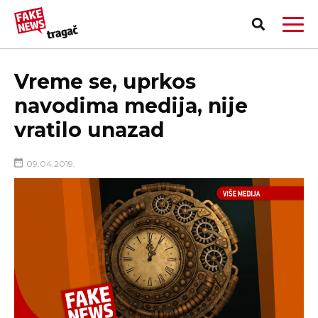
Vreme se, uprkos
navodima medija, nije
vratilo unazad
09.04.2019.
PRIJAVI LAŽNU VEST!