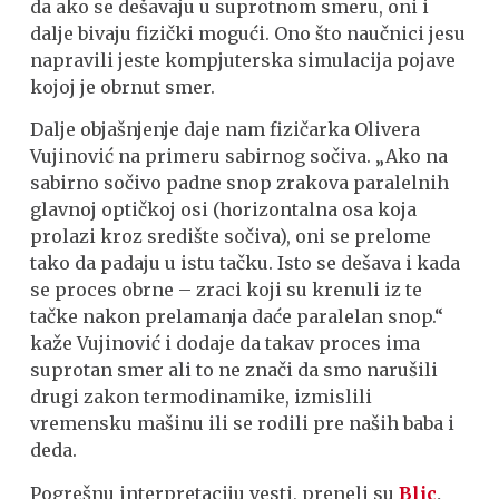
da ako se dešavaju u suprotnom smeru, oni i
dalje bivaju fizički mogući. Ono što naučnici jesu
napravili jeste kompjuterska simulacija pojave
kojoj je obrnut smer.
Dalje objašnjenje daje nam fizičarka Olivera
Vujinović na primeru sabirnog sočiva. „Ako na
sabirno sočivo padne snop zrakova paralelnih
glavnoj optičkoj osi (horizontalna osa koja
prolazi kroz središte sočiva), oni se prelome
tako da padaju u istu tačku. Isto se dešava i kada
se proces obrne – zraci koji su krenuli iz te
tačke nakon prelamanja daće paralelan snop.“
kaže Vujinović i dodaje
da takav proces ima
suprotan smer ali to ne znači da smo narušili
drugi zakon termodinamike, izmislili
vremensku mašinu ili se rodili pre naših baba i
deda.
Pogrešnu interpretaciju vesti, preneli su
Blic
,