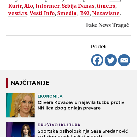
Kurir
,
Alo
,
Informer
,
Srbija Danas
,
time.rs
,
vesti.rs
,
Vesti Info
,
Smedia
,
B92
,
Nezavisne
.
Fake News Tragač
Podeli:
NAJČITANIJE
EKONOMIJA
Olivera Kovačević najavila tužbu protiv
NN lica zbog onlajn prevare
DRUŠTVO I KULTURA
Sportska psihološkinja Saša Sredanović
se lažno predstavlja javnosti