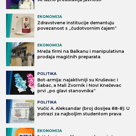
EKONOMIJA
Zdravstvene institucije demantuju
povezanost s „čudotvornim čajem“
EKONOMIJA
Mreža firmi na Balkanu i manipulativna
prodaja magičnih preparata
POLITIKA
Bot-armija: najaktivniji su Kruševac i
Šabac, a Mali Zvornik i Novi Kneževac
prvi „po glavi stanovnika“
POLITIKA
Vučić A. Aleksandar (broj dosijea 88-8): U
potrazi za najboljim studentom prava
EKONOMIJA