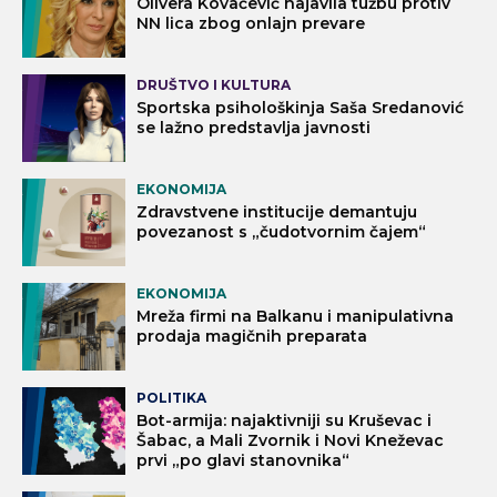
Olivera Kovačević najavila tužbu protiv
NN lica zbog onlajn prevare
DRUŠTVO I KULTURA
Sportska psihološkinja Saša Sredanović
se lažno predstavlja javnosti
EKONOMIJA
Zdravstvene institucije demantuju
povezanost s „čudotvornim čajem“
EKONOMIJA
Mreža firmi na Balkanu i manipulativna
prodaja magičnih preparata
POLITIKA
Bot-armija: najaktivniji su Kruševac i
Šabac, a Mali Zvornik i Novi Kneževac
prvi „po glavi stanovnika“