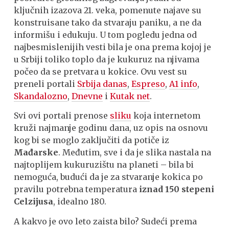
ključnih izazova 21. veka, pomenute najave su
konstruisane tako da stvaraju paniku, a ne da
informišu i edukuju. U tom pogledu jedna od
najbesmislenijih vesti bila je ona prema kojoj je
u Srbiji toliko toplo da je kukuruz na njivama
počeo da se pretvara u kokice. Ovu vest su
preneli portali
Srbija danas
,
Espreso
,
A1 info
,
Skandalozno
,
Dnevne
i
Kutak net
.
Svi ovi portali prenose
sliku
koja internetom
kruži najmanje godinu dana, uz opis na osnovu
kog bi se moglo zaključiti da potiče iz
Mađarske
. Međutim, sve i da je slika nastala na
najtoplijem kukuruzištu na planeti – bila bi
nemoguća, budući da je za stvaranje kokica po
pravilu potrebna temperatura
iznad 150 stepeni
Celzijusa
, idealno 180.
A kakvo je ovo leto zaista bilo? Sudeći prema