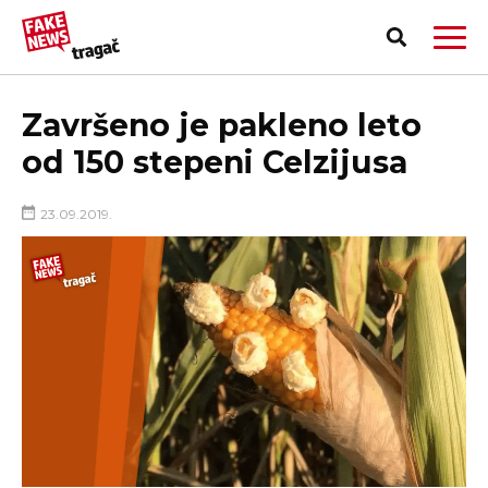
Završeno je pakleno leto
od 150 stepeni Celzijusa
23.09.2019.
PRIJAVI LAŽNU VEST!