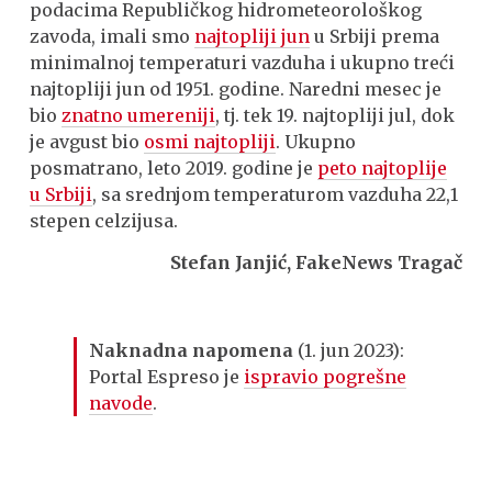
podacima Republičkog hidrometeorološkog
zavoda, imali smo
najtopliji jun
u Srbiji prema
minimalnoj temperaturi vazduha i ukupno treći
najtopliji jun od 1951. godine. Naredni mesec je
bio
znatno umereniji
, tj. tek 19. najtopliji jul, dok
je avgust bio
osmi najtopliji
. Ukupno
posmatrano, leto 2019. godine je
peto najtoplije
u Srbiji
, sa srednjom temperaturom vazduha 22,1
stepen celzijusa.
Stefan Janjić, FakeNews Tragač
Naknadna napomena
(1. jun 2023):
Portal Espreso je
ispravio pogrešne
navode
.