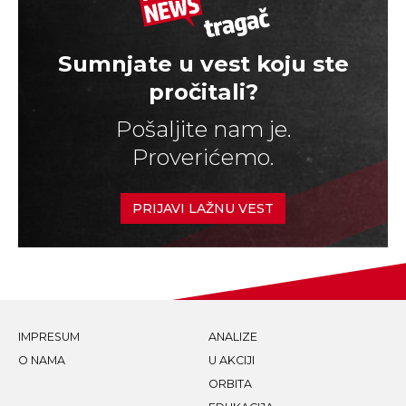
Sumnjate u vest koju ste
pročitali?
Pošaljite nam je.
Proverićemo.
PRIJAVI LAŽNU VEST
IMPRESUM
ANALIZE
O NAMA
U AKCIJI
ORBITA