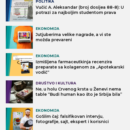
POLITIKA
Vučić A. Aleksandar (broj dosijea 88-8): U
potrazi za najboljim studentom prava
EKONOMIJA
Jutjuberima velike nagrade, a vi ste
možda prevareni
EKONOMIJA
Izmišljena farmaceutkinja recenzira
preparate sa kolagenom za „Apotekarski
vodič“
DRUŠTVO I KULTURA
Ne, u holu Crvenog krsta u Ženevi nema
table “Budi human kao što je Srbija bila”
EKONOMIJA
GoSlim čaj: falsifikovan intervju,
fotografije, sajt, ekspert i korisnici