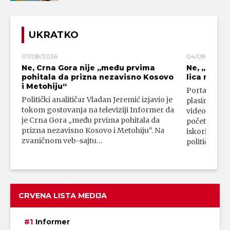
UKRATKO
07/08/2026
04/08/2026
Ne, Crna Gora nije „među prvima
Ne, „blok
pohitala da prizna nezavisno Kosovo
lica mahali
i Metohiju“
Portal 24 se
Politički analitičar Vladan Jeremić izjavio je
plasirali su
tokom gostovanja na televiziji Informer da
video-snimk
je Crna Gora „među prvima pohitala da
početka vojn
prizna nezavisno Kosovo i Metohiju“. Na
iskorišćava
zvaničnom veb-sajtu…
političkim 
CRVENA LISTA MEDIJA
Informer