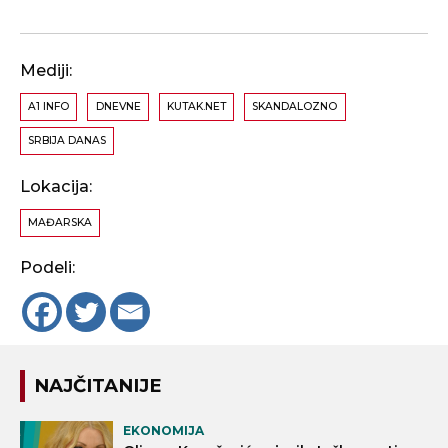
Mediji:
A1 INFO
DNEVNE
KUTAK.NET
SKANDALOZNO
SRBIJA DANAS
Lokacija:
MAĐARSKA
Podeli:
NAJČITANIJE
EKONOMIJA