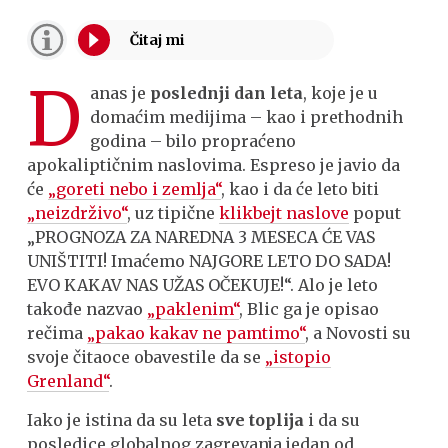
D
anas je
poslednji dan leta
, koje je u
domaćim medijima – kao i prethodnih
godina – bilo propraćeno
apokaliptičnim naslovima. Espreso je javio da
će
„goreti nebo i zemlja“
, kao i da će leto biti
„neizdrživo“
, uz tipične
klikbejt naslove
poput
„PROGNOZA ZA NAREDNA 3 MESECA ĆE VAS
UNIŠTITI! Imaćemo NAJGORE LETO DO SADA!
EVO KAKAV NAS UŽAS OČEKUJE!“. Alo je leto
takođe nazvao
„paklenim“
, Blic ga je opisao
rečima
„pakao kakav ne pamtimo“
, a Novosti su
svoje čitaoce obavestile da se
„istopio
Grenland“
.
Iako je istina da su leta
sve toplija
i da su
posledice globalnog zagrevanja jedan od