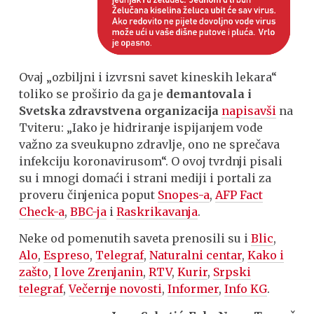
Ovaj „ozbiljni i izvrsni savet kineskih lekara“
toliko se proširio da ga je
demantovala i
Svetska zdravstvena organizacija
napisavši
na
Tviteru: „Iako je hidriranje ispijanjem vode
važno za sveukupno zdravlje, ono ne sprečava
infekciju koronavirusom“. O ovoj tvrdnji pisali
su i mnogi domaći i strani mediji i portali za
proveru činjenica poput
Snopes-a
,
AFP Fact
Check-a
,
BBC-ja
i
Raskrikavanja
.
Neke od pomenutih saveta prenosili su i
Blic
,
Alo
,
Espreso
,
Telegraf
,
Naturalni centar
,
Kako i
zašto
,
I love Zrenjanin
,
RTV
,
Kurir
,
Srpski
telegraf
,
Večernje novosti
,
Informer
,
Info KG
.