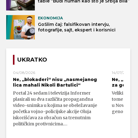
table “Budi human kao što je Srbija bila”
EKONOMIJA
GoSlim čaj: falsifikovan intervju,
fotografije, sajt, ekspert i korisnici
UKRATKO
04/08/2026
14/07/2026
Ne, „blokaderi“ nisu „nasmejanog
Ne, „bloka
lica mahali Nikoli Bartulici“
za genoci
Portal 24 sedam i televizija Informer
Veliki broj 
plasirali su dva različita propagandna
tome da su 
video-snimka u kojima se obeležavanje
u Novom Paz
početka vojno-policijske akcije Oluja
genocidni n
iskorišćava za obračun sa trenutnim
političkim protivnicima.…