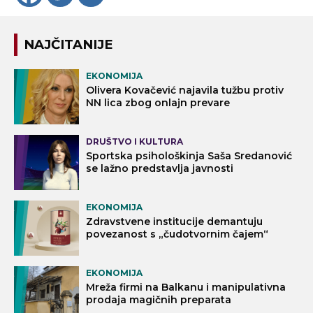
NAJČITANIJE
EKONOMIJA
Olivera Kovačević najavila tužbu protiv
NN lica zbog onlajn prevare
DRUŠTVO I KULTURA
Sportska psihološkinja Saša Sredanović
se lažno predstavlja javnosti
EKONOMIJA
Zdravstvene institucije demantuju
povezanost s „čudotvornim čajem“
EKONOMIJA
Mreža firmi na Balkanu i manipulativna
prodaja magičnih preparata