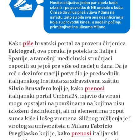
Kako
piše
hrvatski portal za proveru činjenica
Faktograf
, ova poruka je potekla iz Italije i
Španije, a tamošnji medicinski stručnjaci
osporili su je još pre više od nedelju dana. Da je
reč o dezinformaciji potvrdio je predsednik
italijanskog Instituta za zdravstvenu zaštitu
Silvio Brusafero
koji je, kako
prenosi
italijanski portal Umbria24, izjavio da virusi
mogu opstajati na površinama na kojima nisu
izloženi dezinfekciji, ali ni elementima poput
sunca kiše i lošeg vremena. Sličnog mišljenja je i
virolog sa univerziteta u Milanu
Fabricio
Pregliasko
koji je, kako
prenosi
italijanski