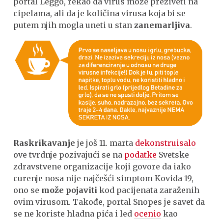
portal Leggo, rekao da virus može preživeti na
cipelama, ali da je količina virusa koja bi se
putem njih mogla uneti u stan
zanemarljiva
.
Raskrikavanje
je još 11. marta
dekonstruisalo
ove tvrdnje pozivajući se na
podatke
Svetske
zdravstvene organizacije koji govore da iako
curenje nosa nije najčešći simptom Kovida 19,
ono se
može pojaviti
kod pacijenata zaraženih
ovim virusom. Takođe, portal Snopes je savet da
se ne koriste hladna pića i led
ocenio
kao