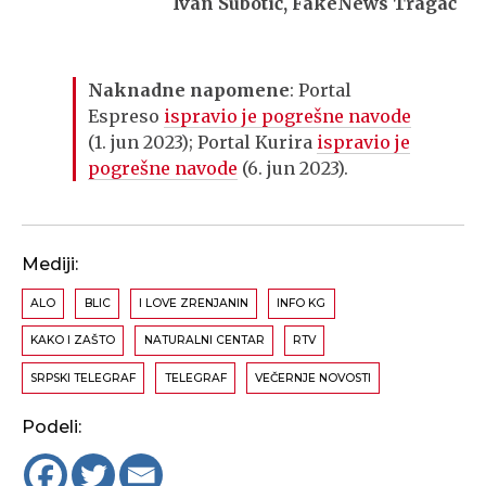
Ivan Subotić, FakeNews Tragač
Naknadne napomene
: Portal
Espreso
ispravio je pogrešne navode
(1. jun 2023); Portal Kurira
ispravio je
pogrešne navode
(6. jun 2023).
Mediji:
ALO
BLIC
I LOVE ZRENJANIN
INFO KG
KAKO I ZAŠTO
NATURALNI CENTAR
RTV
SRPSKI TELEGRAF
TELEGRAF
VEČERNJE NOVOSTI
Podeli: