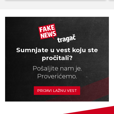
Sumnjate u vest koju ste
pročitali?
Pošaljite nam je.
Proverićemo.
PRIJAVI LAŽNU VEST