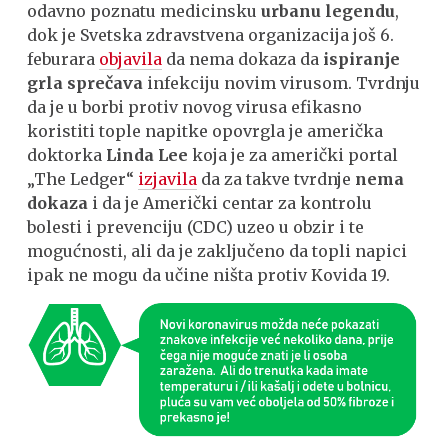
odavno poznatu medicinsku
urbanu legendu
,
dok je Svetska zdravstvena organizacija još 6.
feburara
objavila
da nema dokaza da
ispiranje
grla sprečava
infekciju novim virusom. Tvrdnju
da je u borbi protiv novog virusa efikasno
koristiti tople napitke opovrgla je američka
doktorka
Linda Lee
koja je za američki portal
„The Ledger“
izjavila
da za takve tvrdnje
nema
dokaza
i da je Američki centar za kontrolu
bolesti i prevenciju (CDC) uzeo u obzir i te
mogućnosti, ali da je zaključeno da topli napici
ipak ne mogu da učine ništa protiv Kovida 19.