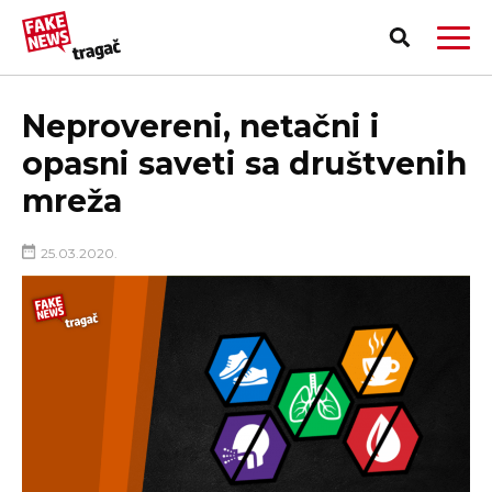
Neprovereni, netačni i
opasni saveti sa društvenih
mreža
25.03.2020.
PRIJAVI LAŽNU VEST!