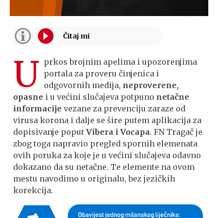
U
prkos brojnim apelima i upozorenjima
portala za proveru činjenica i
odgovornih medija,
neproverene,
opasne
i u većini slučajeva potpuno
netačne
informacije
vezane za prevenciju zaraze od
virusa korona i dalje se šire putem aplikacija za
dopisivanje poput
Vibera i Vocapa
. FN Tragač je
zbog toga napravio pregled spornih elemenata
ovih poruka za koje je u većini slučajeva odavno
dokazano da su netačne. Te elemente na ovom
mestu navodimo u originalu, bez jezičkih
korekcija.