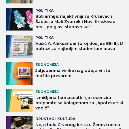
POLITIKA
Bot-armija: najaktivniji su Kruševac i
Šabac, a Mali Zvornik i Novi Kneževac
prvi „po glavi stanovnika“
POLITIKA
Vučić A. Aleksandar (broj dosijea 88-8): U
potrazi za najboljim studentom prava
EKONOMIJA
Jutjuberima velike nagrade, a vi ste
možda prevareni
EKONOMIJA
Izmišljena farmaceutkinja recenzira
preparate sa kolagenom za „Apotekarski
vodič“
DRUŠTVO I KULTURA
Ne, u holu Crvenog krsta u Ženevi nema