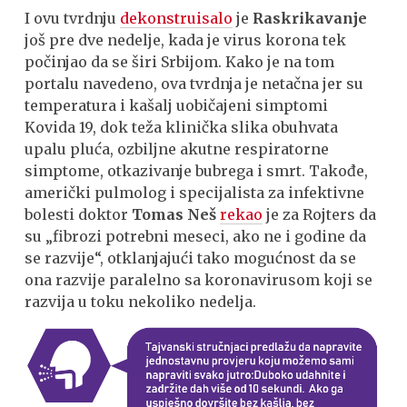
I ovu tvrdnju
dekonstruisalo
je
Raskrikavanje
još pre dve nedelje, kada je virus korona tek
počinjao da se širi Srbijom. Kako je na tom
portalu navedeno, ova tvrdnja je netačna jer su
temperatura i kašalj uobičajeni simptomi
Kovida 19, dok teža klinička slika obuhvata
upalu pluća, ozbiljne akutne respiratorne
simptome, otkazivanje bubrega i smrt. Takođe,
američki pulmolog i specijalista za infektivne
bolesti doktor
Tomas Neš
rekao
je za Rojters da
su „fibrozi potrebni meseci, ako ne i godine da
se razvije“, otklanjajući tako mogućnost da se
ona razvije paralelno sa koronavirusom koji se
razvija u toku nekoliko nedelja.