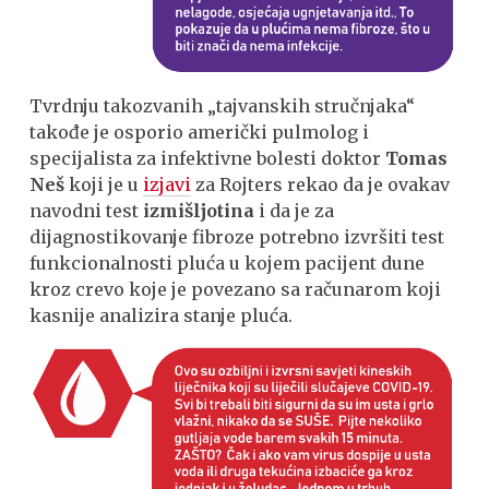
Tvrdnju takozvanih „tajvanskih stručnjaka“
takođe je osporio američki pulmolog i
specijalista za infektivne bolesti doktor
Tomas
Neš
koji je u
izjavi
za Rojters rekao da je ovakav
navodni test
izmišljotina
i da je za
dijagnostikovanje fibroze potrebno izvršiti test
funkcionalnosti pluća u kojem pacijent dune
kroz crevo koje je povezano sa računarom koji
kasnije analizira stanje pluća.