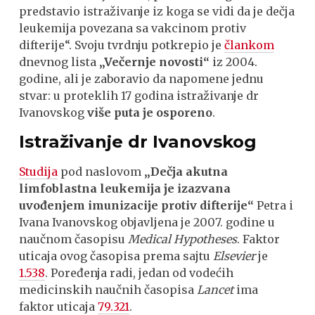
predstavio istraživanje iz koga se vidi da je dečja
leukemija povezana sa vakcinom protiv
difterije“. Svoju tvrdnju potkrepio je
člankom
dnevnog lista
„Večernje novosti“
iz 2004.
godine, ali je zaboravio da napomene jednu
stvar: u proteklih 17 godina istraživanje dr
Ivanovskog
više puta je osporeno
.
Istraživanje dr Ivanovskog
Studija
pod naslovom
„Dečja akutna
limfoblastna leukemija je izazvana
uvođenjem imunizacije protiv difterije“
Petra i
Ivana Ivanovskog objavljena je 2007. godine u
naučnom časopisu
Medical Hypotheses
. Faktor
uticaja ovog časopisa prema sajtu
Elsevier
je
1.538
. Poređenja radi, jedan od vodećih
medicinskih naučnih časopisa
Lancet
ima
faktor uticaja
79.321
.