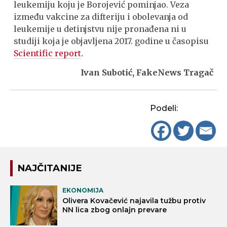
leukemiju koju je Borojević pominjao. Veza
između vakcine za difteriju i obolevanja od
leukemije u detinjstvu nije pronađena ni u
studiji koja je objavljena 2017. godine u časopisu
Scientific report
.
Ivan Subotić, FakeNews Tragač
Podeli:
NAJČITANIJE
EKONOMIJA
Olivera Kovačević najavila tužbu protiv
NN lica zbog onlajn prevare