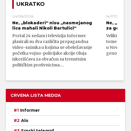
UKRATKO
04/08/2026
14/07/2026
Ne, „blokaderi“ nisu „nasmejanog
Ne, „bloka
lica mahali Nikoli Bartulici“
za genoci
Portal 24 sedam i televizija Informer
Veliki broj 
plasirali su dva različita propagandna
tome da su 
video-snimka u kojima se obeležavanje
u Novom Paz
početka vojno-policijske akcije Oluja
genocidni n
iskorišćava za obračun sa trenutnim
političkim protivnicima.…
CRVENA LISTA MEDIJA
Informer
Alo
Srpski telegraf