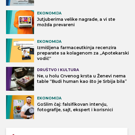
EKONOMIJA
Jutjuberima velike nagrade, a vi ste
možda prevareni
EKONOMIJA
Izmišljena farmaceutkinja recenzira
preparate sa kolagenom za „Apotekarski
vodič“
DRUŠTVO I KULTURA
Ne, u holu Crvenog krsta u Ženevi nema
table “Budi human kao što je Srbija bila”
EKONOMIJA
GoSlim čaj: falsifikovan intervju,
fotografije, sajt, ekspert i korisnici