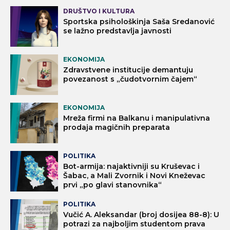
DRUŠTVO I KULTURA
Sportska psihološkinja Saša Sredanović
se lažno predstavlja javnosti
EKONOMIJA
Zdravstvene institucije demantuju
povezanost s „čudotvornim čajem“
EKONOMIJA
Mreža firmi na Balkanu i manipulativna
prodaja magičnih preparata
POLITIKA
Bot-armija: najaktivniji su Kruševac i
Šabac, a Mali Zvornik i Novi Kneževac
prvi „po glavi stanovnika“
POLITIKA
Vučić A. Aleksandar (broj dosijea 88-8): U
potrazi za najboljim studentom prava