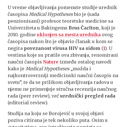
U vreme objavljivanja pomenute studije urednik
časopisa
Medical Hypotheses
bio je (sada
penzionisani) profesor teoretske medicine sa
Univerziteta u Bakingemu
Brus Čarlton
, koji je
2010. godine
uklonjen sa mesta urednika
ovog
časopisa nakon što je objavio članak u kom se
negira
povezanost virusa HIV sa sidom
(
1
). U
vestima koje su pratile ova zbivanja, renomirani
naučni časopis
Nature
između ostalog navodi
kako je
Medical Hypotheses
„možda i
najkontroverzniji medicinski naučni časopis na
svetu”, te da se prilikom objavljivanja radova u
njemu ne primenjuje stručna recenzija naučnog
rada (peer review), već
urednički pregled rada
(editorial review).
Studija na koju se Borojević u svojoj objavi
poziva citirana je tek nekoliko puta. Osim u