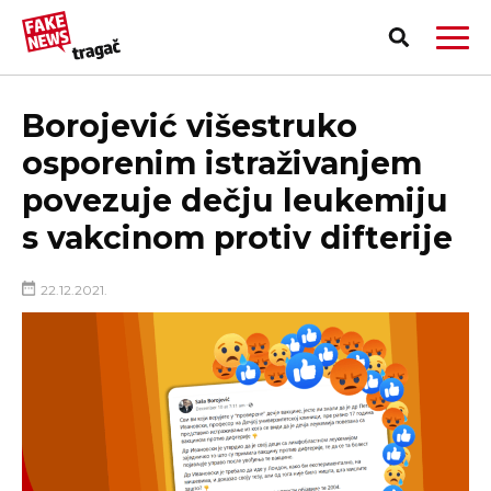
Borojević višestruko
osporenim istraživanjem
povezuje dečju leukemiju
s vakcinom protiv difterije
22.12.2021.
PRIJAVI LAŽNU VEST!