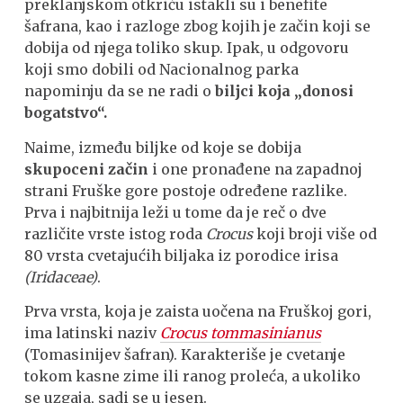
preklanjskom otkriću istakli su i benefite
šafrana, kao i razloge zbog kojih je začin koji se
dobija od njega toliko skup. Ipak, u odgovoru
koji smo dobili od Nacionalnog parka
napominju da se ne radi o
biljci koja „donosi
bogatstvo“.
Naime, između biljke od koje se dobija
skupoceni začin
i one pronađene na zapadnoj
strani Fruške gore postoje određene razlike.
Prva i najbitnija leži u tome da je reč o dve
različite vrste istog roda
Crocus
koji broji više od
80 vrsta cvetajućih biljaka iz porodice irisa
(Iridaceae)
.
Prva vrsta, koja je zaista uočena na Fruškoj gori,
ima latinski naziv
Crocus tommasinianus
(Tomasinijev šafran). Karakteriše je cvetanje
tokom kasne zime ili ranog proleća, a ukoliko
se uzgaja, sadi se u jesen.