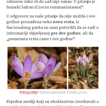
odnosno niko ih do sad nije našao. U pitanju je
šumski šafran (Crocus tommasinianus)“.
U odgovoru na naše pitanje da nije možda i ove
godine pronađena neka
nova vrsta
, iz
Nacionalnog parka su nam potvrdili da se radi o
informaciji objavljenoj
pre dve godine
, ali da
„pomenuta vrsta raste i ove godine“.
Fotografije:
Nacionalni park Fruška gora
Pojedini mediji koji su ekskluzivno izveštavali o