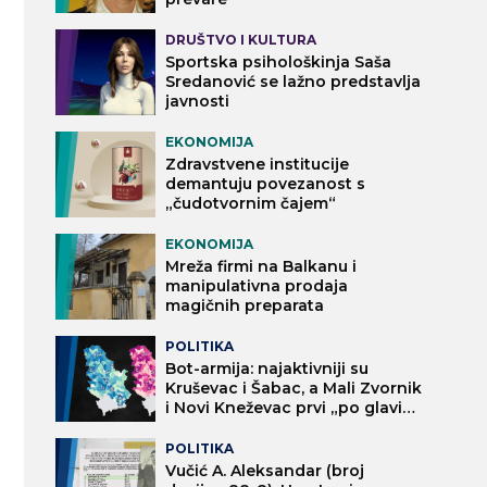
DRUŠTVO I KULTURA
Sportska psihološkinja Saša
Sredanović se lažno predstavlja
javnosti
EKONOMIJA
Zdravstvene institucije
demantuju povezanost s
„čudotvornim čajem“
EKONOMIJA
Mreža firmi na Balkanu i
manipulativna prodaja
magičnih preparata
POLITIKA
Bot-armija: najaktivniji su
Kruševac i Šabac, a Mali Zvornik
i Novi Kneževac prvi „po glavi
stanovnika“
POLITIKA
Vučić A. Aleksandar (broj