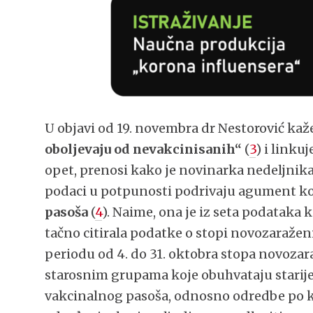
U objavi od 19. novembra dr Nestorović kaž
oboljevaju od nevakcinisanih“
(
3
) i linku
opet, prenosi kako je novinarka nedeljnik
podaci u potpunosti podrivaju agument k
pasoša
(
4
). Naime, ona je iz seta podataka
tačno citirala podatke o stopi novozaraže
periodu od 4. do 31. oktobra stopa novozar
starosnim grupama koje obuhvataju starije
vakcinalnog pasoša, odnosno odredbe po ko