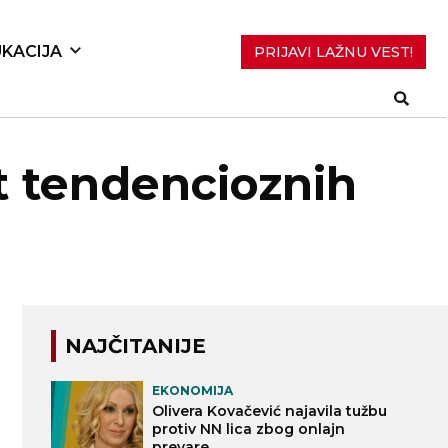
KACIJA
PRIJAVI LAŽNU VEST!
it tendencioznih
NAJČITANIJE
EKONOMIJA
Olivera Kovačević najavila tužbu
protiv NN lica zbog onlajn
prevare