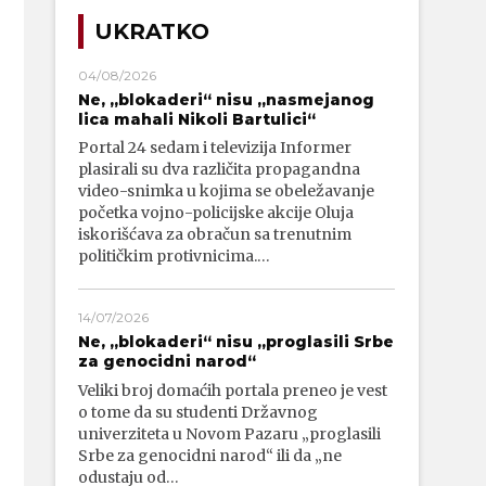
UKRATKO
04/08/2026
Ne, „blokaderi“ nisu „nasmejanog
lica mahali Nikoli Bartulici“
Portal 24 sedam i televizija Informer
plasirali su dva različita propagandna
video-snimka u kojima se obeležavanje
početka vojno-policijske akcije Oluja
iskorišćava za obračun sa trenutnim
političkim protivnicima.…
14/07/2026
Ne, „blokaderi“ nisu „proglasili Srbe
za genocidni narod“
Veliki broj domaćih portala preneo je vest
o tome da su studenti Državnog
univerziteta u Novom Pazaru „proglasili
Srbe za genocidni narod“ ili da „ne
odustaju od…