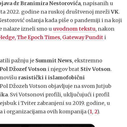
bjava dr Branimira Nestorovića
, napisanih u
arta 2022. godine na ruskoj društvenoj mreži
VK
.
Nestorović oslanja kada piše o pandemiji i na koji
te nalaze izneli smo u
uvodnom tekstu
, nakon
Hedge,
The Epoch Times
,
Gateway Pundit
i
atili pažnju je
Summit News
, ekstremno
Pol Džozef
Votson
i njegov brat
Stiv Votson
.
omovišu
rasistički i islamofobični
je Pol Džozeh Votson objavljuje na svom Jutjub
ika
. Svi Votsonovi profili, uključujući i profil
buk i Tviter zabranjeni su 2019. godine, u
 i organizacijama ovih kompanija (
1
,
2
).