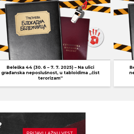
Beleška 44 (30. 6 – 7. 7. 2025) – Na ulici
B
građanska neposlušnost, u tabloidima „čist
ne
terorizam“
?
PRIJAVI LAŽNU VEST