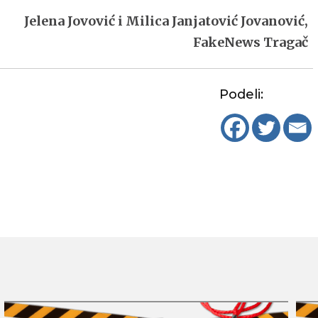
Jelena Jovović i
Milica Janjatović Jovanović,
FakeNews Tragač
Podeli: