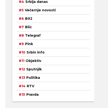
Srbija danas
Večernje novosti
B92
Blic
Telegraf
Pink
Srbin info
Objektiv
Sputnjik
Politika
RTV
Pravda