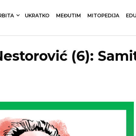
RBITA
UKRATKO
MEĐUTIM
MITOPEDIJA
EDU
Nestorović (6): Sam