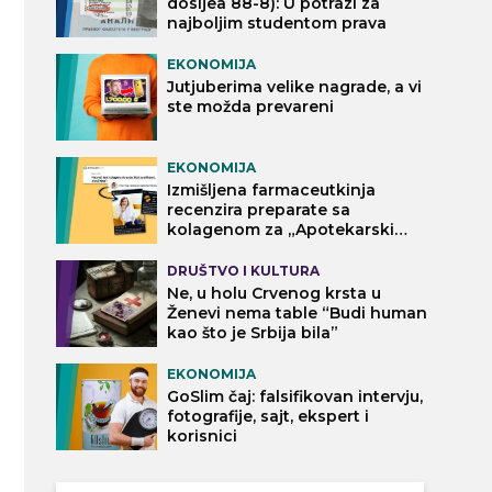
dosijea 88-8): U potrazi za
najboljim studentom prava
EKONOMIJA
Jutjuberima velike nagrade, a vi
ste možda prevareni
EKONOMIJA
Izmišljena farmaceutkinja
recenzira preparate sa
kolagenom za „Apotekarski
vodič“
DRUŠTVO I KULTURA
Ne, u holu Crvenog krsta u
Ženevi nema table “Budi human
kao što je Srbija bila”
EKONOMIJA
GoSlim čaj: falsifikovan intervju,
fotografije, sajt, ekspert i
korisnici