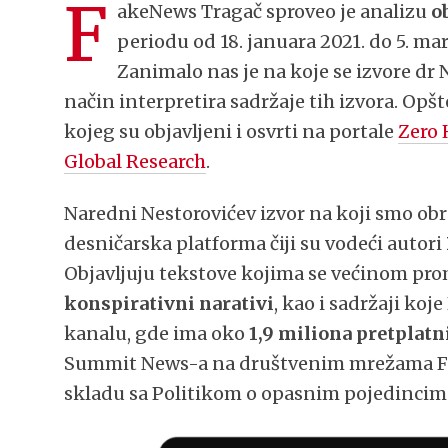
F
akeNews Tragač sproveo je analizu
o
periodu od 18. januara 2021. do 5. m
Zanimalo nas je na koje se izvore dr 
način interpretira sadržaje tih izvora. Opš
kojeg su objavljeni i osvrti na portale
Zero 
Global Research
.
Naredni Nestorovićev izvor na koji smo obr
desničarska platforma čiji su vodeći autori
Objavljuju tekstove kojima se većinom pr
konspirativni narativi
, kao i sadržaji ko
kanalu, gde ima oko
1,9 miliona pretplatn
Summit News-a na društvenim mrežama Fejs
skladu sa Politikom o opasnim pojedincima