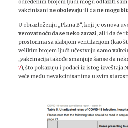
određenim brojem ljudi mogu odlaziti samo
vakcinisani
ne obolevaju
ili da
ne mogu bit
U obrazloženju „Plana B“, koji je osnova u
verovatnoću da se neko zarazi
, ali i da će
prostorima sa slabijom ventilacijom (kao št
velikim brojem ljudi učestvuju
samo vakci
„vakcinacija takođe smanjuje šanse da neko
7
), što pokazuju i podaci iz istog izveštaja
veće među nevakcinisanima u svim staros