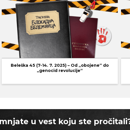
Beleška 45 (7-14. 7. 2025) – Оd „оbojene“ do
„genocid revolucije“
mnjate u vest koju ste pročitali