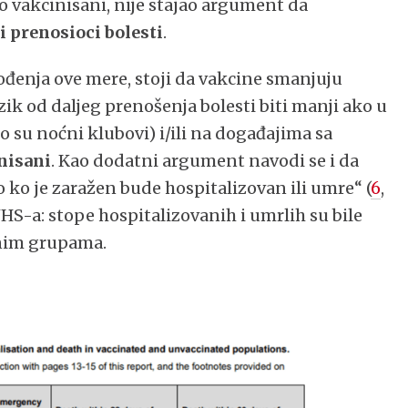
 vakcinisani, nije stajao argument da
i prenosioci bolesti
.
vođenja ove mere, stoji da vakcine smanjuju
 rizik od daljeg prenošenja bolesti biti manji ako u
o su noćni klubovi) i/ili na događajima sa
nisani
. Kao dodatni argument navodi se i da
 ko je zaražen bude hospitalizovan ili umre“ (
6
,
 NHS-a: stope hospitalizovanih i umrlih su bile
nim grupama.