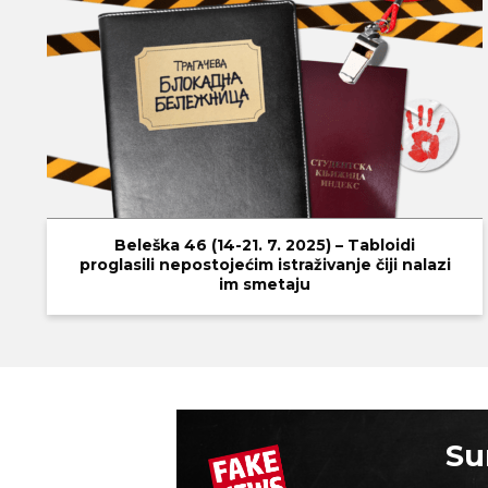
Beleška 46 (14-21. 7. 2025) – Tabloidi
proglasili nepostojećim istraživanje čiji nalazi
im smetaju
Su