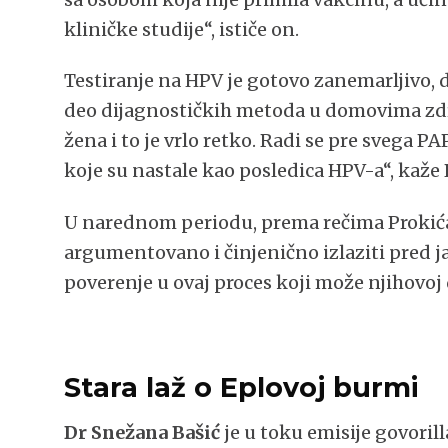
kliničke studije“, ističe on.
Testiranje na HPV je gotovo zanemarljivo, do
deo dijagnostičkih metoda u domovima zdra
žena i to je vrlo retko. Radi se pre svega 
koje su nastale kao posledica HPV-a“, kaže 
U narednom periodu, prema rečima Prokića,
argumentovano i činjenično izlaziti pred javn
poverenje u ovaj proces koji može njihovoj d
Stara laž o Eplovoj burmi
Dr Snežana Bašić
je u toku emisije govorill