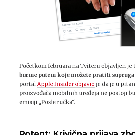
Početkom februara na Tviteru objavljen je 
burme putem koje možete pratiti supruga 
portal
Apple Insider objavio
je da je u pita
proizvođača mobilnih uređeja ne postoji bur
emisiji „Posle ručka“.
Potent: Krivična prijava zb