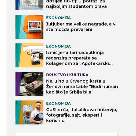
dosijea 88-8): U potrazi za
najboljim studentom prava
EKONOMIJA
Jutjuberima velike nagrade, a vi
ste možda prevareni
EKONOMIJA
Izmišljena farmaceutkinja
recenzira preparate sa
kolagenom za „Apotekarski
vodič“
DRUŠTVO I KULTURA
Ne, u holu Crvenog krsta u
Ženevi nema table “Budi human
kao što je Srbija bila”
EKONOMIJA
GoSlim čaj: falsifikovan intervju,
fotografije, sajt, ekspert i
korisnici