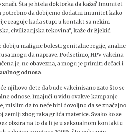
nači. Šta je htela doktorka da kaže? Imunitet
vima potrebno da dobijemo dodatni imunitet kako
je reaguje kada stupi u kontakt sa nekim
, civilizacijska tekovina“, kaže dr Bjekić.
dobiju maligne bolesti genitalne regije, analne
 virusa mogu da naprave. Podsetimo, HPV vakcina
čena je, ne obavezna, a mogu je primiti dečaci i
sualnog odnosa
.
i će njihovo dete da bude vakcinisano zato što se
alne odnose. Imajući u vidu ovakve kampanje
, mislim da to neće biti dovoljno da se značajno
j zemlji zbog raka grlića materice. Svako ko se
bez obzira na to da li je u seksualnom kontaktu
nak vakcine je gotovo 100%, što pokazuju