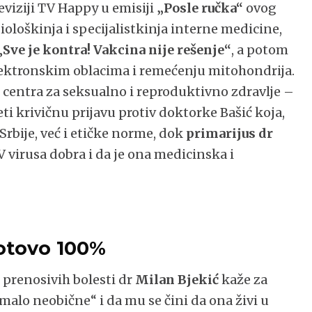
viziji TV Happy u emisiji
„Posle ručka“
ovog
diološkinja i specijalistkinja interne medicine,
„
Sve je kontra! Vakcina nije rešenje“
, a potom
lektronskim oblacima i remećenju mitohondrija.
centra za seksualno i reproduktivno zdravlje –
ti krivičnu prijavu protiv doktorke Bašić koja,
rbije, već i etičke norme, dok
primarijus dr
V virusa dobra i da je ona medicinska i
gotovo 100%
o prenosivih bolesti dr
Milan Bjekić
kaže za
malo neobične“ i da mu se čini da ona živi u