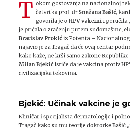
T
okom gostovanja na nacionalnoj tele
četvrtka prof. dr
Snežana Bašić
, kar
govorila je o
HPV vakcini
i poručila 
je pričala o zračenju putem sudomašine, e
Bratislav Prokić
iz Potenta – Nacionalnog 
najavio je za Tragač da će ovaj centar podne
kako kaže, ne krši samo zakone Republike S
Milan Bjekić
ističe da je vakcina protiv HP
civilizacijska tekovina.
Bjekić: Učinak vakcine je 
Kliničar i specijalista dermatologije i poln
Tragač kako su mu teorije doktorke Bašić „