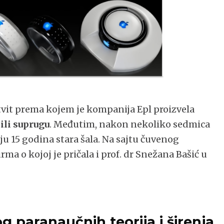
tvit prema kojem je kompanija Epl proizvela
ili suprugu
. Međutim, nakon nekoliko sedmica
nju 15 godina stara šala. Na sajtu čuvenog
ma o kojoj je pričala i prof. dr Snežana Bašić u
og paranaučnih teorija i širenja