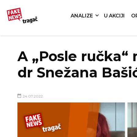
ANALIZE
U AKCIJI
O
A „Posle ručka“
dr Snežana Baši
24.07.2022.