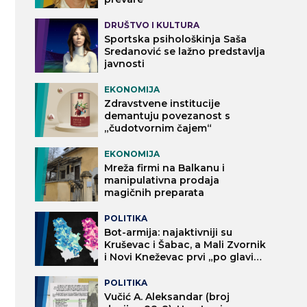
DRUŠTVO I KULTURA
Sportska psihološkinja Saša
Sredanović se lažno predstavlja
javnosti
EKONOMIJA
Zdravstvene institucije
demantuju povezanost s
„čudotvornim čajem“
EKONOMIJA
Mreža firmi na Balkanu i
manipulativna prodaja
magičnih preparata
POLITIKA
Bot-armija: najaktivniji su
Kruševac i Šabac, a Mali Zvornik
i Novi Kneževac prvi „po glavi
stanovnika“
POLITIKA
Vučić A. Aleksandar (broj