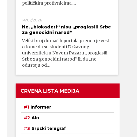
političkim protivnicima.…
14/07/2026
Ne, „blokaderi“ nisu „proglasili Srbe
za genocidni narod“
Veliki broj domaćih portala preneo je vest
o tome da su studenti Državnog
univerziteta u Novom Pazaru „proglasili
Srbe za genocidni narod“ ili da „ne
odustaju od…
CRVENA LISTA MEDIJA
Informer
Alo
Srpski telegraf