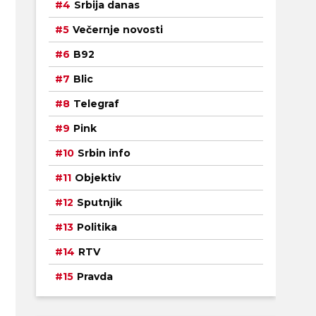
Srbija danas
Večernje novosti
B92
Blic
Telegraf
Pink
Srbin info
Objektiv
Sputnjik
Politika
RTV
Pravda