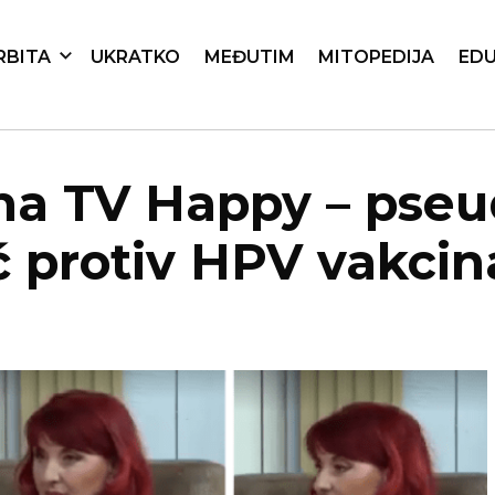
RBITA
UKRATKO
MEĐUTIM
MITOPEDIJA
EDU
 na TV Happy – pseu
ć protiv HPV vakcin