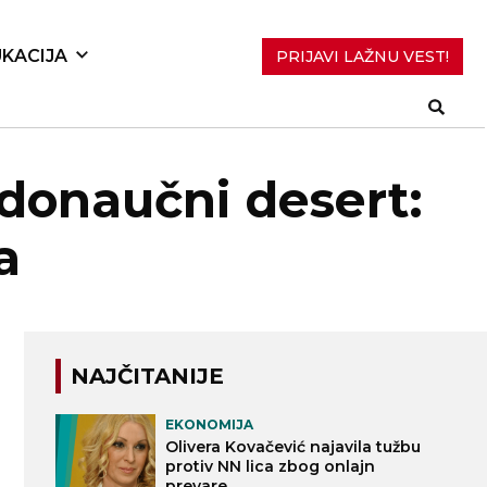
KACIJA
PRIJAVI LAŽNU VEST!
donaučni desert:
a
NAJČITANIJE
EKONOMIJA
Olivera Kovačević najavila tužbu
protiv NN lica zbog onlajn
prevare