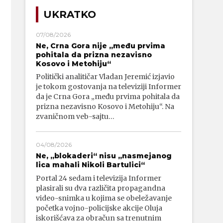
UKRATKO
07/08/2026
Ne, Crna Gora nije „među prvima
pohitala da prizna nezavisno
Kosovo i Metohiju“
Politički analitičar Vladan Jeremić izjavio
je tokom gostovanja na televiziji Informer
da je Crna Gora „među prvima pohitala da
prizna nezavisno Kosovo i Metohiju“. Na
zvaničnom veb-sajtu…
04/08/2026
Ne, „blokaderi“ nisu „nasmejanog
lica mahali Nikoli Bartulici“
Portal 24 sedam i televizija Informer
plasirali su dva različita propagandna
video-snimka u kojima se obeležavanje
početka vojno-policijske akcije Oluja
iskorišćava za obračun sa trenutnim