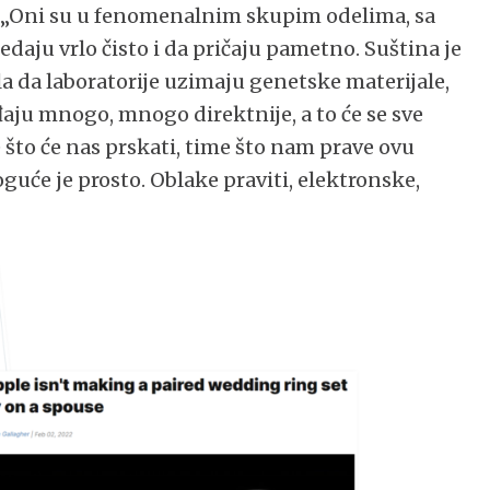
: „Oni su u fenomenalnim skupim odelima, sa
edaju vrlo čisto i da pričaju pametno. Suština je
la da laboratorije uzimaju genetske materijale,
đaju mnogo, mnogo direktnije, a to će se sve
što će nas prskati, time što nam prave ovu
oguće je prosto. Oblake praviti, elektronske,