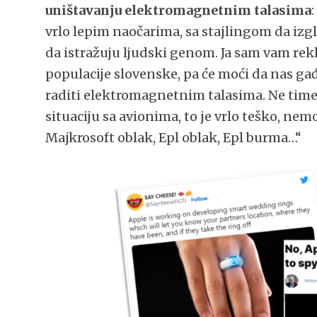
uništavanju elektromagnetnim talasima
vrlo lepim naočarima, sa stajlingom da izgl
da istražuju ljudski genom. Ja sam vam rek
populacije slovenske, pa će moći da nas ga
raditi elektromagnetnim talasima. Ne time 
situaciju sa avionima, to je vrlo teško, nem
Majkrosoft oblak, Epl oblak, Epl burma…“