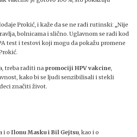
daje Prokić, i kaže da se ne radi rutinski: „Nije
vlja, bolnicama i slično. Uglavnom se radi kod
PAPA test i testovi koji mogu da pokažu promene
Prokić.
 treba raditi na
promociji HPV vakcine
,
ost, kako bi se ljudi senzibilisali i stekli
eci značiti život.
a i o
Ilonu Masku i Bil Gejtsu
, kao i o