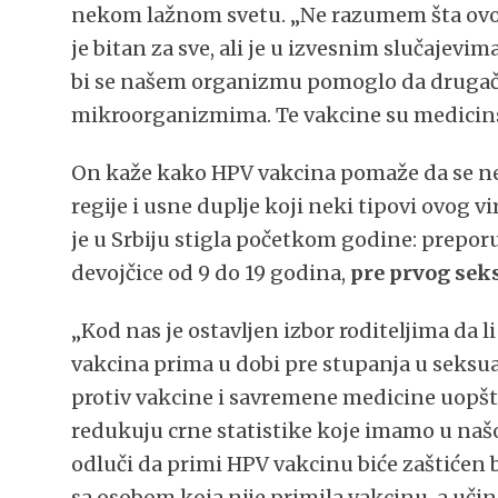
nekom lažnom svetu. „Ne razumem šta ovo z
je bitan za sve, ali je u izvesnim slučaje
bi se našem organizmu pomoglo da drugači
mikroorganizmima. Te vakcine su medicinska
On kaže kako HPV vakcina pomaže da se ne 
regije i usne duplje koji neki tipovi ovog
je u Srbiju stigla početkom godine: preporu
devojčice od 9 do 19 godina,
pre prvog sek
„Kod nas je ostavljen izbor roditeljima da l
vakcina prima u dobi pre stupanja u seksu
protiv vakcine i savremene medicine uopšte
redukuju crne statistike koje imamo u našo
odluči da primi HPV vakcinu biće zaštićen 
sa osobom koja nije primila vakcinu, a uči