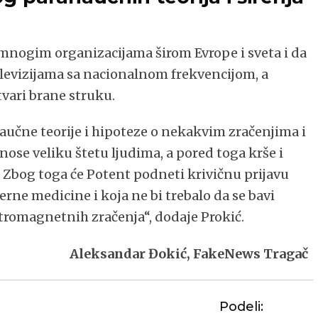
 mnogim organizacijama širom Evrope i sveta i da
elevizijama sa nacionalnom frekvencijom, a
tvari brane struku.
aučne teorije i hipoteze o nekakvim zračenjima i
ose veliku štetu ljudima, a pored toga krše i
. Zbog toga će Potent podneti krivičnu prijavu
terne medicine i koja ne bi trebalo da se bavi
tromagnetnih zračenja“, dodaje Prokić.
Aleksandar Đokić, FakeNews Tragač
Podeli: