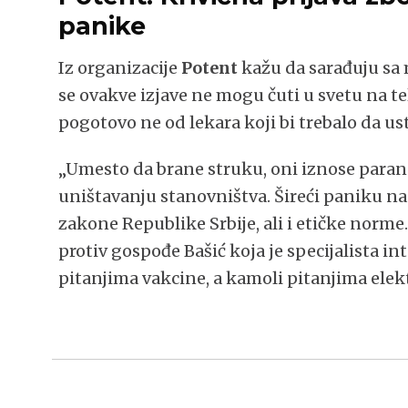
panike
Iz organizacije
Potent
kažu da sarađuju sa
se ovakve izjave ne mogu čuti u svetu na t
pogotovo ne od lekara koji bi trebalo da us
„Umesto da brane struku, oni iznose paran
uništavanju stanovništva. Šireći paniku nan
zakone Republike Srbije, ali i etičke norme
protiv gospođe Bašić koja je specijalista in
pitanjima vakcine, a kamoli pitanjima elek