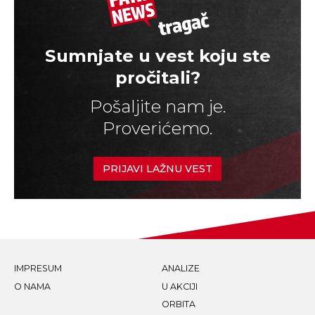
Sumnjate u vest koju ste
pročitali?
Pošaljite nam je.
Proverićemo.
PRIJAVI LAŽNU VEST
IMPRESUM
ANALIZE
O NAMA
U AKCIJI
ORBITA