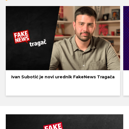
Ivan Subotić je novi urednik FakeNews Tragača