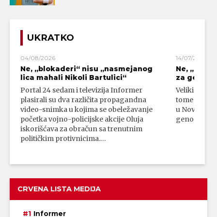
UKRATKO
04/08/2026
14/07/2026
Ne, „blokaderi“ nisu „nasmejanog
Ne, „bloka
lica mahali Nikoli Bartulici“
za genoci
Portal 24 sedam i televizija Informer
Veliki broj 
plasirali su dva različita propagandna
tome da su 
video-snimka u kojima se obeležavanje
u Novom Paz
početka vojno-policijske akcije Oluja
genocidni n
iskorišćava za obračun sa trenutnim
političkim protivnicima.…
CRVENA LISTA MEDIJA
Informer