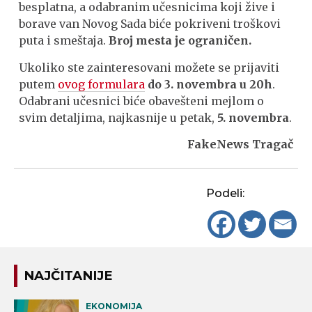
besplatna, a odabranim učesnicima koji žive i
borave van Novog Sada biće pokriveni troškovi
puta i smeštaja.
Broj mesta je ograničen.
Ukoliko ste zainteresovani možete se prijaviti
putem
ovog formulara
do 3. novembra u 20h
.
Odabrani učesnici biće obavešteni mejlom o
svim detaljima, najkasnije u petak,
5. novembra
.
FakeNews Tragač
Podeli:
NAJČITANIJE
EKONOMIJA