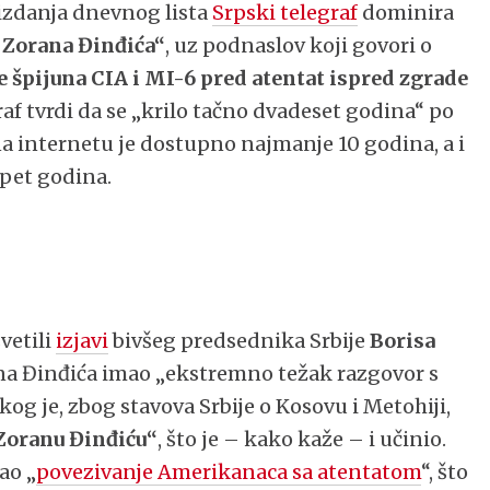
izdanja dnevnog lista
Srpski telegraf
dominira
u Zorana Đinđića“
, uz podnaslov koji govori o
 špijuna CIA i MI-6 pred atentat ispred zgrade
graf tvrdi da se „krilo tačno dvadeset godina“ po
na internetu je dostupno najmanje 10 godina, a i
 pet godina.
vetili
izjavi
bivšeg predsednika Srbije
Borisa
rana Đinđića imao „ekstremno težak razgovor s
g je, zbog stavova Srbije o Kosovu i Metohiji,
 Zoranu Đinđiću“
, što je – kako kaže – i učinio.
ao „
povezivanje Amerikanaca sa atentatom
“, što