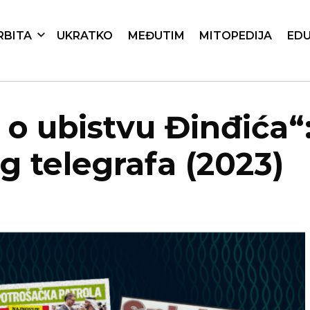
RBITA
UKRATKO
MEĐUTIM
MITOPEDIJA
EDU
i o ubistvu Đinđića“
g telegrafa (2023)