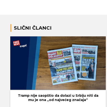
SLIČNI ČLANCI
Tramp nije saopštio da dolazi u Srbiju niti da
mu je ona „od najvećeg značaja“