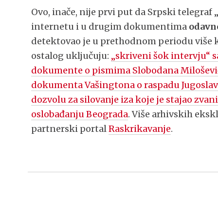
Ovo, inače, nije prvi put da Srpski telegraf
internetu i u drugim dokumentima
odavn
detektovao je u prethodnom periodu više 
ostalog uključuju:
„skriveni šok intervju“
dokumente o pismima Slobodana Miloševića
dokumenta Vašingtona o raspadu Jugoslav
dozvolu za silovanje iza koje je stajao zvan
oslobađanju Beograda
. Više arhivskih eksk
partnerski portal
Raskrikavanje
.