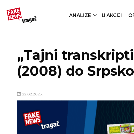
ANALIZE
U AKCIJI
O
„Tajni transkript
(2008) do Srpsko
22.02.2023.