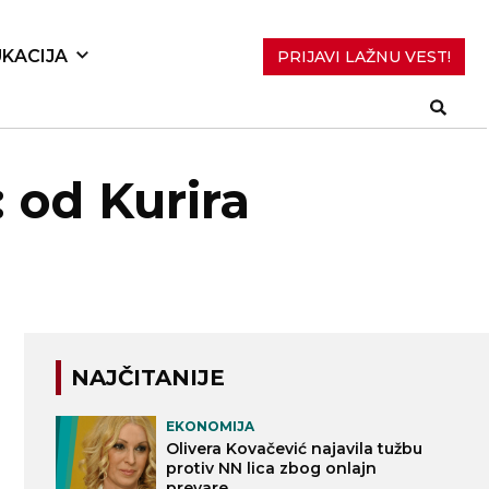
KACIJA
PRIJAVI LAŽNU VEST!
: od Kurira
NAJČITANIJE
EKONOMIJA
Olivera Kovačević najavila tužbu
protiv NN lica zbog onlajn
prevare