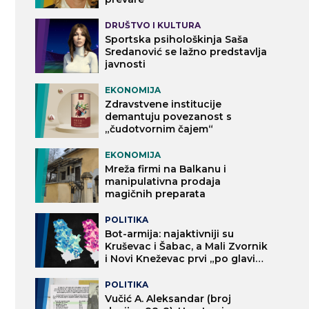
DRUŠTVO I KULTURA
Sportska psihološkinja Saša
Sredanović se lažno predstavlja
javnosti
EKONOMIJA
Zdravstvene institucije
demantuju povezanost s
„čudotvornim čajem“
EKONOMIJA
Mreža firmi na Balkanu i
manipulativna prodaja
magičnih preparata
POLITIKA
Bot-armija: najaktivniji su
Kruševac i Šabac, a Mali Zvornik
i Novi Kneževac prvi „po glavi
stanovnika“
POLITIKA
Vučić A. Aleksandar (broj