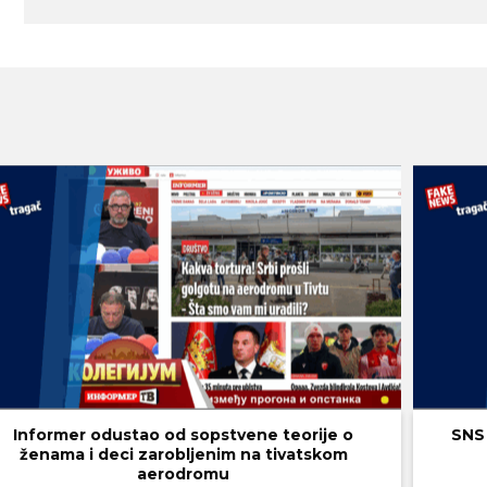
Informer odustao od sopstvene teorije o
SNS 
ženama i deci zarobljenim na tivatskom
aerodromu