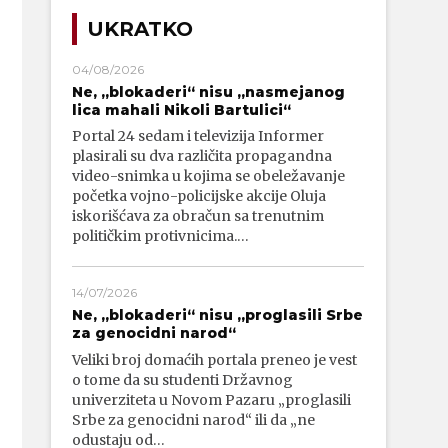
UKRATKO
04/08/2026
Ne, „blokaderi“ nisu „nasmejanog
lica mahali Nikoli Bartulici“
Portal 24 sedam i televizija Informer
plasirali su dva različita propagandna
video-snimka u kojima se obeležavanje
početka vojno-policijske akcije Oluja
iskorišćava za obračun sa trenutnim
političkim protivnicima.…
14/07/2026
Ne, „blokaderi“ nisu „proglasili Srbe
za genocidni narod“
Veliki broj domaćih portala preneo je vest
o tome da su studenti Državnog
univerziteta u Novom Pazaru „proglasili
Srbe za genocidni narod“ ili da „ne
odustaju od…