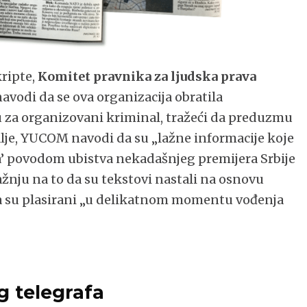
kripte,
Komitet pravnika za ljudska prava
navodi da se ova organizacija obratila
u za organizovani kriminal, tražeći da preduzmu
lje, YUCOM navodi da su „lažne informacije koje
ina’ povodom ubistva nekadašnjeg premijera Srbije
ažnju na to da su tekstovi nastali na osnovu
a su plasirani „u delikatnom momentu vođenja
g telegrafa