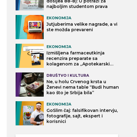
dosijea 88-8): U potrazi za
najboljim studentom prava
EKONOMIJA
Jutjuberima velike nagrade, a vi
ste možda prevareni
EKONOMIJA
Izmišljena farmaceutkinja
recenzira preparate sa
kolagenom za „Apotekarski
vodič“
DRUŠTVO I KULTURA
Ne, u holu Crvenog krsta u
Ženevi nema table “Budi human
kao što je Srbija bila”
EKONOMIJA
GoSlim čaj: falsifikovan intervju,
fotografije, sajt, ekspert i
korisnici