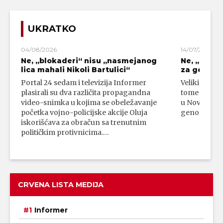
UKRATKO
04/08/2026
14/07/2026
Ne, „blokaderi“ nisu „nasmejanog
Ne, „bloka
lica mahali Nikoli Bartulici“
za genoci
Portal 24 sedam i televizija Informer
Veliki broj 
plasirali su dva različita propagandna
tome da su 
video-snimka u kojima se obeležavanje
u Novom Paz
početka vojno-policijske akcije Oluja
genocidni n
iskorišćava za obračun sa trenutnim
političkim protivnicima.…
CRVENA LISTA MEDIJA
Informer