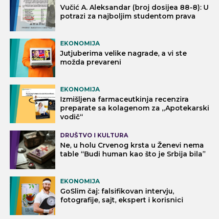
Vučić A. Aleksandar (broj dosijea 88-8): U
potrazi za najboljim studentom prava
EKONOMIJA
Jutjuberima velike nagrade, a vi ste
možda prevareni
EKONOMIJA
Izmišljena farmaceutkinja recenzira
preparate sa kolagenom za „Apotekarski
vodič“
DRUŠTVO I KULTURA
Ne, u holu Crvenog krsta u Ženevi nema
table “Budi human kao što je Srbija bila”
EKONOMIJA
GoSlim čaj: falsifikovan intervju,
fotografije, sajt, ekspert i korisnici