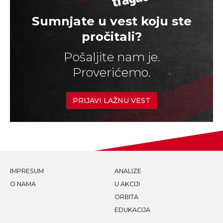
Sumnjate u vest koju ste
pročitali?
Pošaljite nam je.
Proverićemo.
PRIJAVI LAŽNU VEST
IMPRESUM
ANALIZE
O NAMA
U AKCIJI
ORBITA
EDUKACIJA