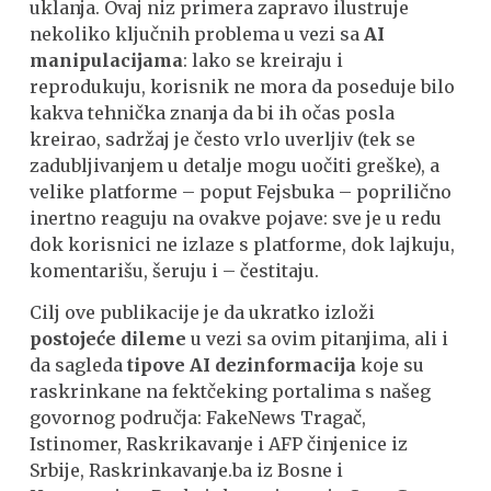
uklanja. Ovaj niz primera zapravo ilustruje
nekoliko ključnih problema u vezi sa
AI
manipulacijama
: lako se kreiraju i
reprodukuju, korisnik ne mora da poseduje bilo
kakva tehnička znanja da bi ih očas posla
kreirao, sadržaj je često vrlo uverljiv (tek se
zadubljivanjem u detalje mogu uočiti greške), a
velike platforme – poput Fejsbuka – poprilično
inertno reaguju na ovakve pojave: sve je u redu
dok korisnici ne izlaze s platforme, dok lajkuju,
komentarišu, šeruju i – čestitaju.
Cilj ove publikacije je da ukratko izloži
postojeće dileme
u vezi sa ovim pitanjima, ali i
da sagleda
tipove AI dezinformacija
koje su
raskrinkane na fektčeking portalima s našeg
govornog područja: FakeNews Tragač,
Istinomer, Raskrikavanje i AFP činjenice iz
Srbije, Raskrinkavanje.ba iz Bosne i