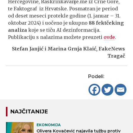
Hercegovine, Raskrinkavanje.me iz Crne Gore,
te Faktograf iz Hrvatske. Posmatran je period
od deset meseci protekle godine (1. januar – 31.
oktobar 2024) i uočeno je ukupno
88 fektčeking
analiza
koje se tiču AI dezinformacija.
Publikaciju s nalazima možete preuzeti
ovde
.
Stefan Janjić i Marina Grnja Klaić, FakeNews
Tragač
Podeli:
NAJČITANIJE
EKONOMIJA
Olivera Kovačević najavila tužbu protiv