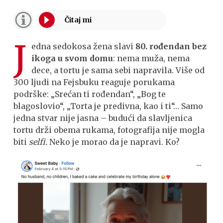
J
edna sedokosa žena slavi
80. rođendan bez
ikoga u svom domu
: nema muža, nema
dece, a tortu je sama sebi napravila. Više od
300 ljudi na Fejsbuku reaguje porukama
podrške: „Srećan ti rođendan“, „Bog te
blagoslovio“, „Torta je predivna, kao i ti“… Samo
jedna stvar nije jasna – budući da slavljenica
tortu drži obema rukama, fotografija nije mogla
biti
selfi.
Neko je morao da je napravi. Ko?