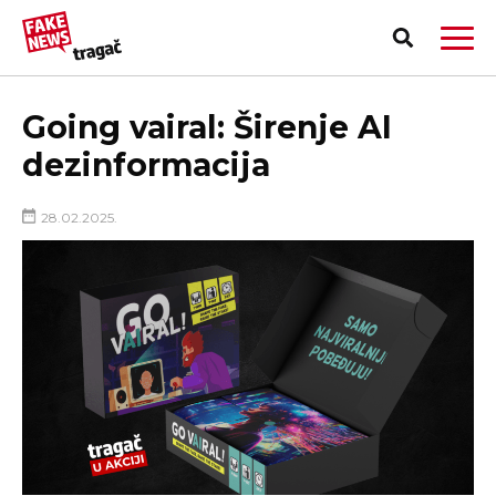
Going vairal: Širenje AI
dezinformacija
28.02.2025.
PRIJAVI LAŽNU VEST!