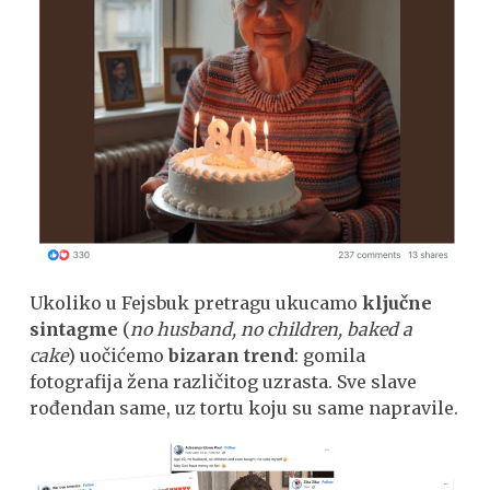
Ukoliko u Fejsbuk pretragu ukucamo
ključne
sintagme
(
no husband, no children, baked a
cake
) uočićemo
bizaran trend
: gomila
fotografija žena različitog uzrasta. Sve slave
rođendan same, uz tortu koju su same napravile.