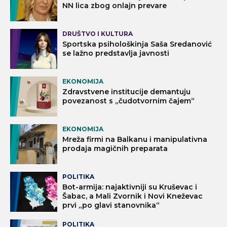
NN lica zbog onlajn prevare
DRUŠTVO I KULTURA
Sportska psihološkinja Saša Sredanović
se lažno predstavlja javnosti
EKONOMIJA
Zdravstvene institucije demantuju
povezanost s „čudotvornim čajem“
EKONOMIJA
Mreža firmi na Balkanu i manipulativna
prodaja magičnih preparata
POLITIKA
Bot-armija: najaktivniji su Kruševac i
Šabac, a Mali Zvornik i Novi Kneževac
prvi „po glavi stanovnika“
POLITIKA