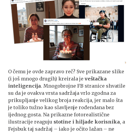
O čemu je ovde zapravo reč? Sve prikazane slike
(i još mnogo drugih) kreirala je
veštačka
inteligencija
. Mnogobrojne FB stranice shvatile
su da je ovakva vrsta sadržaja vrlo zgodna za
prikupljanje velikog broja reakcija, jer malo šta
je toliko tužno kao slavljenje rođendana bez
ijednog gosta. Na prikazne fotorealistične
ilustracije reaguju
stotine i hiljade korisnika
, a
Fejsbuk taj sadržaj – iako je očito lažan – ne