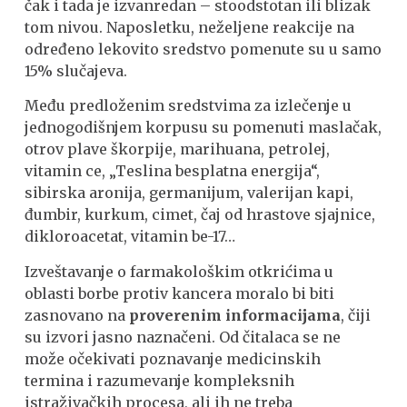
čak i tada je izvanredan – stoodstotan ili blizak
tom nivou. Naposletku, neželjene reakcije na
određeno lekovito sredstvo pomenute su u samo
15% slučajeva.
Među predloženim sredstvima za izlečenje u
jednogodišnjem korpusu su pomenuti maslačak,
otrov plave škorpije, marihuana, petrolej,
vitamin ce, „Teslina besplatna energija“,
sibirska aronija, germanijum, valerijan kapi,
đumbir, kurkum, cimet, čaj od hrastove sjajnice,
dikloroacetat, vitamin be-17…
Izveštavanje o farmakološkim otkrićima u
oblasti borbe protiv kancera moralo bi biti
zasnovano na
proverenim informacijama
, čiji
su izvori jasno naznačeni. Od čitalaca se ne
može očekivati poznavanje medicinskih
termina i razumevanje kompleksnih
istraživačkih procesa, ali ih ne treba