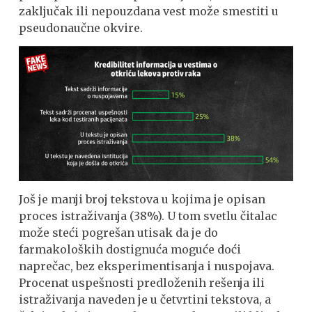
zaključak ili nepouzdana vest može smestiti u
pseudonaučne okvire.
Još je manji broj tekstova u kojima je opisan
proces istraživanja (38%). U tom svetlu čitalac
može steći pogrešan utisak da je do
farmakoloških dostignuća moguće doći
naprečac, bez eksperimentisanja i nuspojava.
Procenat uspešnosti predloženih rešenja ili
istraživanja naveden je u četvrtini tekstova, a