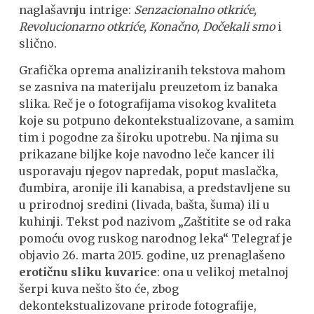
naglašavnju intrige:
Senzacionalno otkriće,
Revolucionarno otkriće, Konačno, Dočekali smo
i
slično.
Grafička oprema analiziranih tekstova mahom
se zasniva na materijalu preuzetom iz banaka
slika. Reč je o fotografijama visokog kvaliteta
koje su potpuno dekontekstualizovane, a samim
tim i pogodne za široku upotrebu. Na njima su
prikazane biljke koje navodno leče kancer ili
usporavaju njegov napredak, poput maslačka,
đumbira, aronije ili kanabisa, a predstavljene su
u prirodnoj sredini (livada, bašta, šuma) ili u
kuhinji. Tekst pod nazivom „Zaštitite se od raka
pomoću ovog ruskog narodnog leka“ Telegraf je
objavio 26. marta 2015. godine, uz prenaglašeno
erotičnu sliku kuvarice
: ona u velikoj metalnoj
šerpi kuva nešto što će, zbog
dekontekstualizovane prirode fotografije,