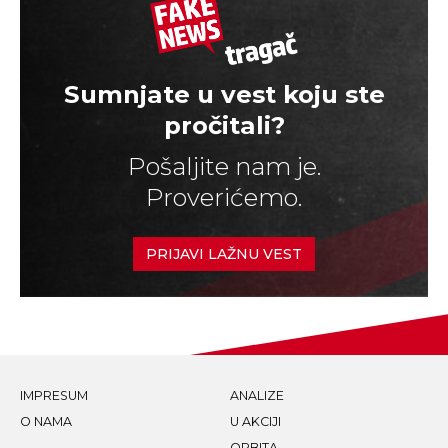
Sumnjate u vest koju ste
pročitali?
Pošaljite nam je.
Proverićemo.
PRIJAVI LAŽNU VEST
IMPRESUM
ANALIZE
O NAMA
U AKCIJI
ORBITA