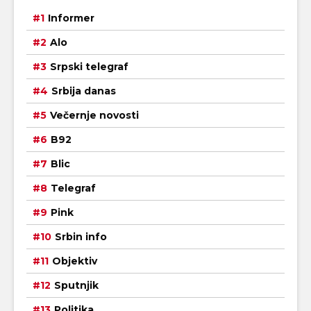
Informer
Alo
Srpski telegraf
Srbija danas
Večernje novosti
B92
Blic
Telegraf
Pink
Srbin info
Objektiv
Sputnjik
Politika