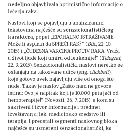
nedeljno
objavljivala optimistične informacije o
lečenju raka.
Naslovi koji se pojavljuju u analiziranim
tekstovima najčešće su
senzacionalističkog
karaktera
, poput „EPOHALNO ISTRAŽIVANJE
Može li aspirin da SPREČI RAK?“ (
Blic
, 22. 10.
2015) i „ČUDESNA VAKCINA PROTIV RAKA: Vraća
u život ljude koji umiru od leukemije!“ (
Telegraf
,
22. 3. 2015). Senzacionalistički naslovi neretko se
oslanjaju na takozvane udice (eng.
clickbait
),
koje gotovo uvek najavljuju više od onoga što
nude. Takav je naslov „Zašto nam ne govore
istinu: Ovo je napitak koji je 10.000 puta jači od
hemoterapije!“ (Novosti, 26. 7. 2015), u kom su
sakriveni i izvor informacije i predmet
izveštavanja: lek, medicinsko sredstvo ili
terapija. I preostali segmenti naslovnog bloka
najčešće su usmereni senzacionalistički, ka