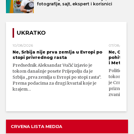
fotografije, sajt, ekspert i korisnici
UKRATKO
10/08/2026
07/08/2026
Ne, Srbija nije prva zemlja u Evropi po
Ne, Crna G
stopi privrednog rasta
pohitala d
i Metohiju
Predsednik Aleksandar Vučić izjavio je
Politički ana
tokom današnje posete Prijepolju da je
tokom gosto
Srbija „prva zemlja u Evropi po stopi rasta“.
je Crna Gor
Prema podacima za drugi kvartal koje je
prizna neza
krajem…
zvaničnom 
CRVENA LISTA MEDIJA