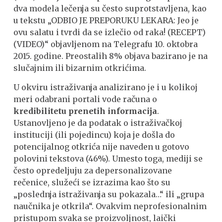
dva modela lečenja su često suprotstavljena, kao
u tekstu „ODBIO JE PREPORUKU LEKARA: Jeo je
ovu salatu i tvrdi da se izlečio od raka! (RECEPT)
(VIDEO)“ objavljenom na Telegrafu 10. oktobra
2015. godine. Preostalih 8% objava bazirano je na
slučajnim ili bizarnim otkrićima.
U okviru istraživanja analizirano je i u kolikoj
meri odabrani portali vode računa o
kredibilitetu prenetih informacija
.
Ustanovljeno je da podatak o istraživačkoj
instituciji (ili pojedincu) koja je došla do
potencijalnog otkrića nije naveden u gotovo
polovini tekstova (46%). Umesto toga, mediji se
često opredeljuju za depersonalizovane
rečenice, služeći se izrazima kao što su
„poslednja istraživanja su pokazala…“ ili „grupa
naučnika je otkrila“. Ovakvim neprofesionalnim
pristupom svaka se proizvoljnost, laički