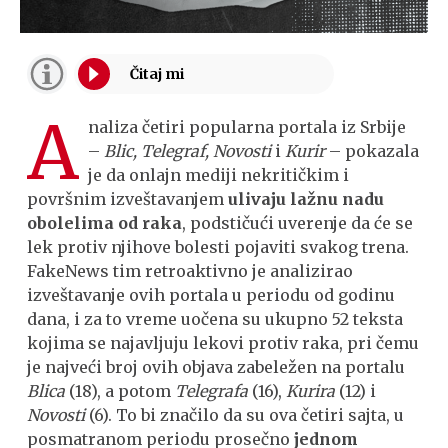
A
naliza četiri popularna portala iz Srbije
–
Blic, Telegraf, Novosti
i
Kurir
– pokazala
je da onlajn mediji nekritičkim i
površnim izveštavanjem
ulivaju lažnu nadu
obolelima od raka
, podstičući uverenje da će se
lek protiv njihove bolesti pojaviti svakog trena.
FakeNews tim retroaktivno je analizirao
izveštavanje ovih portala u periodu od godinu
dana, i za to vreme uočena su ukupno 52 teksta
kojima se najavljuju lekovi protiv raka, pri čemu
je najveći broj ovih objava zabeležen na portalu
Blica
(18), a potom
Telegrafa
(16),
Kurira
(12) i
Novosti
(6). To bi značilo da su ova četiri sajta, u
posmatranom periodu prosečno
jednom