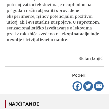
potcenjivati: u tekstovima je neophodno na
prigodan način objasniti sprovedene
eksperimente, njihov potencijalni pozitivni
uticaj, ali i eventualne nuspojave. U suprotnom,
senzacionalističko izveštavanje o lekovima
protiv raka biće svedeno na
eksploataciju tuđe
nevolje i trivijalizaciju nauke
.
Stefan Janjić
Podeli:
NAJČITANIJE