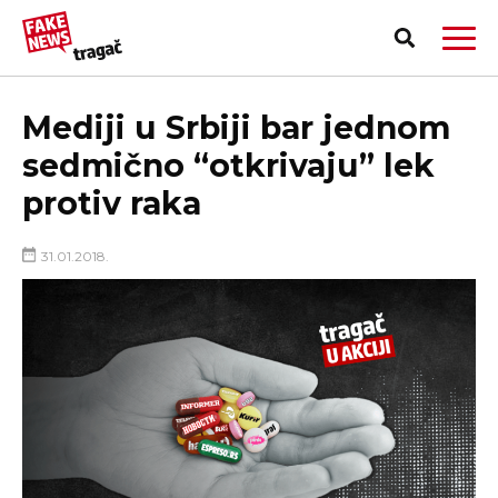
Mediji u Srbiji bar jednom
sedmično “otkrivaju” lek
protiv raka
31.01.2018.
PRIJAVI LAŽNU VEST!