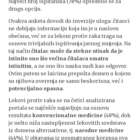
Najveći broj ispitanika (78%) opredelio se za
drugu opciju.
Ovakva anketa dovodi do inverzije uloga: čitaoci
ne dobijaju informaciju koja im je u naslovu
obećana, već se za lekom protiv raka traga na
osnovu trivijalnih ispitivanja javnog mnjenja. Na
taj način
čitalac može da stekne utisak da je
istinito ono što većina čitalaca smatra
istinitim
, a ne ono što nauka nudi kao odgovor.
Ovim putem se laicima prepušta domen u kojem
su njihova uverenja ne samo beskorisna, već i
potencijalno opasna
.
Lekovi protiv raka se na četiri analizirana
portala se najčešće najavljuju na osnovu
rezultata
konvencionalne medicine
(48%), dok
je nešto niža zastupljenost lekovitih sredstava
iz domena alternativne, tj.
narodne medicine
(44%). U objavama iz posmatranog korpusa ova