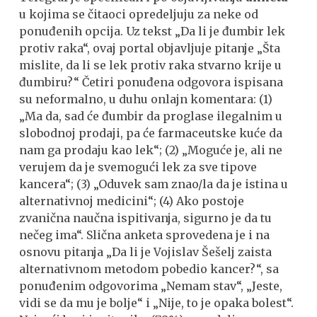
u kojima se čitaoci opredeljuju za neke od
ponuđenih opcija. Uz tekst „Da li je đumbir lek
protiv raka“, ovaj portal objavljuje pitanje „Šta
mislite, da li se lek protiv raka stvarno krije u
đumbiru?“ Četiri ponuđena odgovora ispisana
su neformalno, u duhu onlajn komentara: (1)
„Ma da, sad će đumbir da proglase ilegalnim u
slobodnoj prodaji, pa će farmaceutske kuće da
nam ga prodaju kao lek“; (2) „Moguće je, ali ne
verujem da je svemogući lek za sve tipove
kancera“; (3) „Oduvek sam znao/la da je istina u
alternativnoj medicini“; (4) Ako postoje
zvanična naučna ispitivanja, sigurno je da tu
nečeg ima“. Slična anketa sprovedena je i na
osnovu pitanja „Da li je Vojislav Šešelj zaista
alternativnom metodom pobedio kancer?“, sa
ponuđenim odgovorima „Nemam stav“, „Jeste,
vidi se da mu je bolje“ i „Nije, to je opaka bolest“.