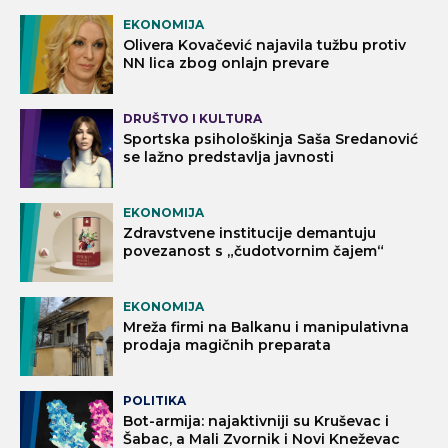
EKONOMIJA
Olivera Kovačević najavila tužbu protiv
NN lica zbog onlajn prevare
DRUŠTVO I KULTURA
Sportska psihološkinja Saša Sredanović
se lažno predstavlja javnosti
EKONOMIJA
Zdravstvene institucije demantuju
povezanost s „čudotvornim čajem“
EKONOMIJA
Mreža firmi na Balkanu i manipulativna
prodaja magičnih preparata
POLITIKA
Bot-armija: najaktivniji su Kruševac i
Šabac, a Mali Zvornik i Novi Kneževac