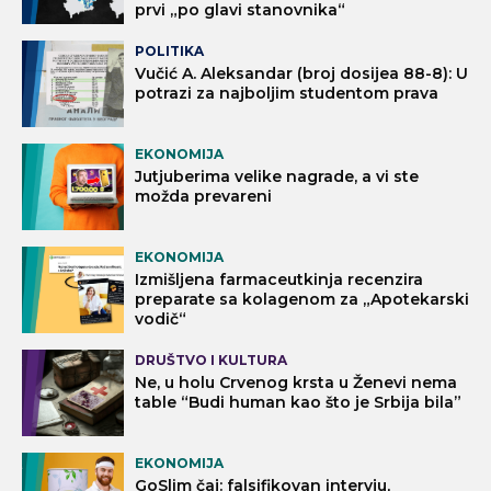
prvi „po glavi stanovnika“
POLITIKA
Vučić A. Aleksandar (broj dosijea 88-8): U
potrazi za najboljim studentom prava
EKONOMIJA
Jutjuberima velike nagrade, a vi ste
možda prevareni
EKONOMIJA
Izmišljena farmaceutkinja recenzira
preparate sa kolagenom za „Apotekarski
vodič“
DRUŠTVO I KULTURA
Ne, u holu Crvenog krsta u Ženevi nema
table “Budi human kao što je Srbija bila”
EKONOMIJA
GoSlim čaj: falsifikovan intervju,