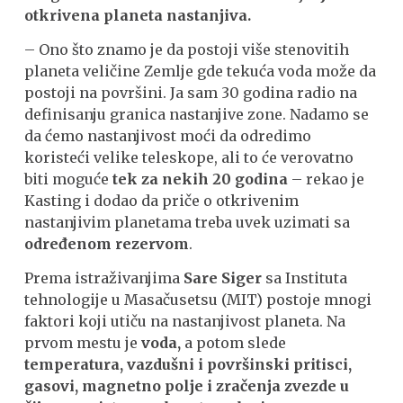
otkrivena planeta nastanjiva.
– Ono što znamo je da postoji više stenovitih
planeta veličine Zemlje gde tekuća voda može da
postoji na površini. Ja sam 30 godina radio na
definisanju granica nastanjive zone. Nadamo se
da ćemo nastanjivost moći da odredimo
koristeći velike teleskope, ali to će verovatno
biti moguće
tek za nekih 20 godina
– rekao je
Kasting i dodao da priče o otkrivenim
nastanjivim planetama treba uvek uzimati sa
određenom rezervom
.
Prema istraživanjima
Sare Siger
sa Instituta
tehnologije u Masačusetsu (MIT) postoje mnogi
faktori koji utiču na nastanjivost planeta. Na
prvom mestu je
voda,
a potom slede
temperatura, vazdušni i površinski pritisci,
gasovi, magnetno polje i zračenja zvezde u