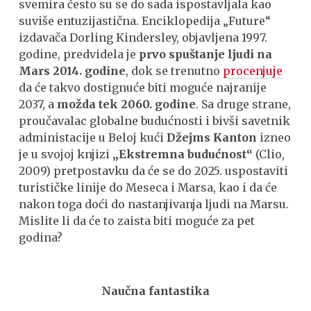
svemira često su se do sada ispostavljala kao
suviše entuzijastična. Enciklopedija „Future“
izdavača Dorling Kindersley, objavljena 1997.
godine, predvidela je
prvo spuštanje ljudi na
Mars 2014. godine
, dok se trenutno
procenjuje
da će takvo dostignuće biti moguće najranije
2037, a
možda tek 2060. godine
. Sa druge strane,
proučavalac globalne budućnosti i bivši savetnik
administacije u Beloj kući
Džejms Kanton
izneo
je u svojoj knjizi
„Ekstremna budućnost“
(Clio,
2009) pretpostavku da će se do 2025. uspostaviti
turističke linije do Meseca i Marsa, kao i da će
nakon toga doći do nastanjivanja ljudi na Marsu.
Mislite li da će to zaista biti moguće za pet
godina?
Naučna fantastika