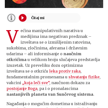
V
ećina manipulativnih narativa u
medijima ima negativan predznak –
izveštava se o izmišljenim ratovima,
sukobima, zločinima, aferama i državnim
udarima – ali informisanje o
naučnim
otkrićima
u velikom broju slučajeva predstavlja
izuzetak. Uz preveliku dozu optimizma
izveštava se o otkriću
leka protiv raka
,
fundamentalnim promenama u
shvatanju fizike
,
vakcini
„koja leči sve“
, naučnom dokazu za
postojanje Boga
, pa i o pronalascima
nastanjivih planeta van Sunčevog sistema
.
Nagađanja o mogućim dometima u istraživanju