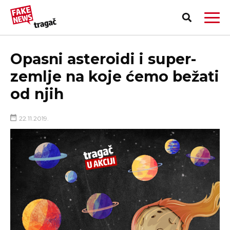
Opasni asteroidi i super-
zemlje na koje ćemo bežati
od njih
22.11.2019.
PRIJAVI LAŽNU VEST!