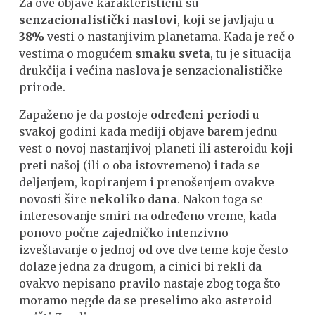
Za ove objave karakteristični su
senzacionalistički naslovi
, koji se javljaju u
38%
vesti o nastanjivim planetama. Kada je reč o
vestima o mogućem
smaku sveta
, tu je situacija
drukčija i većina naslova je senzacionalističke
prirode.
Zapaženo je da postoje
određeni periodi
u
svakoj godini kada mediji objave barem jednu
vest o novoj nastanjivoj planeti ili asteroidu koji
preti našoj (ili o oba istovremeno) i tada se
deljenjem, kopiranjem i prenošenjem ovakve
novosti šire
nekoliko dana
. Nakon toga se
interesovanje smiri na određeno vreme, kada
ponovo počne zajedničko intenzivno
izveštavanje o jednoj od ove dve teme koje često
dolaze jedna za drugom, a cinici bi rekli da
ovakvo nepisano pravilo nastaje zbog toga što
moramo negde da se preselimo ako asteroid