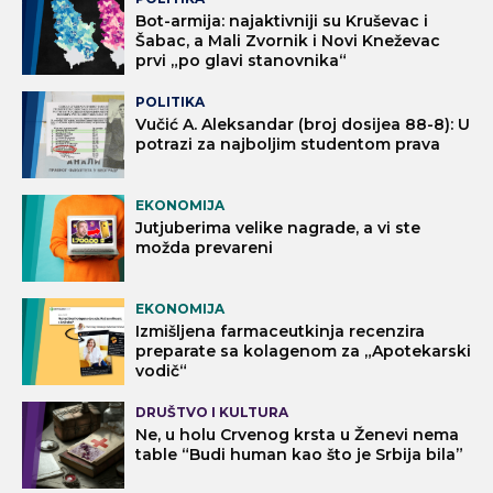
Bot-armija: najaktivniji su Kruševac i
Šabac, a Mali Zvornik i Novi Kneževac
prvi „po glavi stanovnika“
POLITIKA
Vučić A. Aleksandar (broj dosijea 88-8): U
potrazi za najboljim studentom prava
EKONOMIJA
Jutjuberima velike nagrade, a vi ste
možda prevareni
EKONOMIJA
Izmišljena farmaceutkinja recenzira
preparate sa kolagenom za „Apotekarski
vodič“
DRUŠTVO I KULTURA
Ne, u holu Crvenog krsta u Ženevi nema
table “Budi human kao što je Srbija bila”