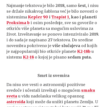
Najmanje tekstova je bilo
2018,
samo
šest,
i nisu
se držale nikakvog šablona već je bilo novosti o
sistemima
Kepler 90
i
Trapist 1
,
kao i planeti
Proksima b
i osim poslednje, sve su govorile o
otkriću više planeta sa mogućim uslovima za
život. Izveštavanje se ponovo intenziviralo
2019.
i do sada je napisano
27
tekstova. Do sredine
novembra pokriveno je
više slučajeva
od kojih
je najpopularniji bio otkriće planete
K2-18b
u
sistemu
K2-18
o kojoj je pisano
sedam puta.
Smrt iz svemira
Da nisu sve vesti o astronomiji pozitivne
svedoče i učestali izveštaji o mogućem
smaku
sveta
u vidu nadolaska velikog opasnog
asteroida
koji može da uništi planetu Zemlju. U