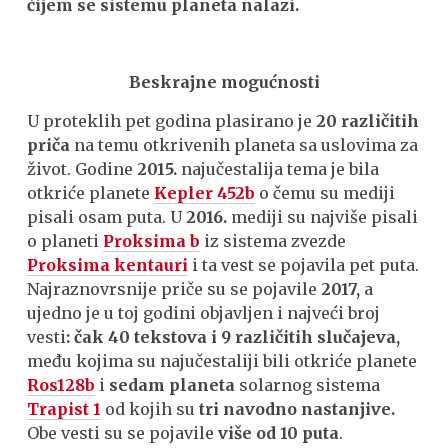
čijem se sistemu planeta nalazi.
Beskrajne mogućnosti
U proteklih pet godina plasirano je
20 različitih
priča
na temu otkrivenih planeta sa uslovima za
život. Godine
2015.
najučestalija tema je bila
otkriće planete
Kepler 452b
o čemu su mediji
pisali osam puta. U
2016.
mediji su najviše pisali
o planeti
Proksima b
iz sistema zvezde
Proksima kentauri
i ta vest se pojavila pet puta.
Najraznovrsnije priče su se pojavile
2017,
a
ujedno je u toj godini objavljen i najveći broj
vesti
: čak 40 tekstova i 9 različitih
slučajeva,
među kojima su najučestaliji bili otkriće planete
Ros128b
i
sedam planeta
solarnog sistema
Trapist 1
od kojih su
tri navodno nastanjive.
Obe vesti su se pojavile
više od 10 puta
.