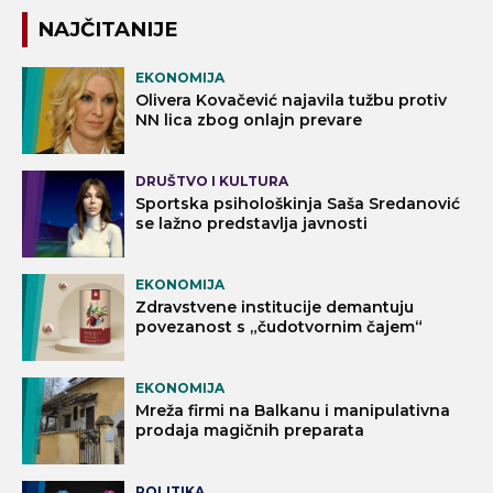
NAJČITANIJE
EKONOMIJA
Olivera Kovačević najavila tužbu protiv
NN lica zbog onlajn prevare
DRUŠTVO I KULTURA
Sportska psihološkinja Saša Sredanović
se lažno predstavlja javnosti
EKONOMIJA
Zdravstvene institucije demantuju
povezanost s „čudotvornim čajem“
EKONOMIJA
Mreža firmi na Balkanu i manipulativna
prodaja magičnih preparata
POLITIKA