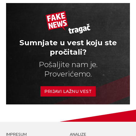
Sumnjate u vest koju ste
pročitali?
Pošaljite nam je.
Proverićemo.
PRIJAVI LAŽNU VEST
IMPRESUM
ANALIZE