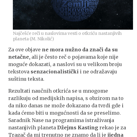
Najčešće reči u naslovima vesti o otkriću nastanjivih
planeta (M. Nikolić)
Za ove objave
ne mora
nužno da znači da su
netačne,
ali je često reč o pojavama koje nije
moguće dokazati, a naslovi su u velikom broju
tekstova
senzacionalistički
i ne odražavaju
suštinu teksta.
Rezultati naučnih otkrića se u mnogome
razlikuju od medijskih napisa, s obzirom na to
da niko danas ne može dokazano da tvrdi gde i
kada ćemo biti u mogućnosti da se preselimo.
Saradnik Nase na programima istraživanja
nastanjivih planeta
Džejms Kasting
rekao je za
Tragač da mi trenutno ne znamo da li je
ijedna