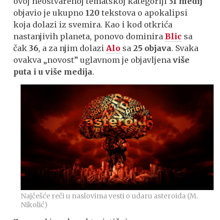
ovoj neostvarenoj tematskoj kategoriji
31 medij
objavio je ukupno
120
tekstova o apokalipsi
koja dolazi iz svemira. Kao i kod otkrića
nastanjivih planeta, ponovo dominira
Blic
sa
čak
36
, a za njim dolazi
Alo
sa
25 objava
. Svaka
ovakva „novost” uglavnom je objavljena
više
puta i u više medija
.
Najčešće reči u naslovima vesti o udaru asteroida (M.
Nikolić)