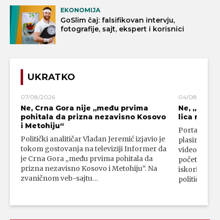
EKONOMIJA
GoSlim čaj: falsifikovan intervju,
fotografije, sajt, ekspert i korisnici
UKRATKO
07/08/2026
04/08/2026
Ne, Crna Gora nije „među prvima
Ne, „blok
pohitala da prizna nezavisno Kosovo
lica mahali
i Metohiju“
Portal 24 se
Politički analitičar Vladan Jeremić izjavio je
plasirali su
tokom gostovanja na televiziji Informer da
video-snimk
je Crna Gora „među prvima pohitala da
početka vojn
prizna nezavisno Kosovo i Metohiju“. Na
iskorišćava
zvaničnom veb-sajtu…
političkim 