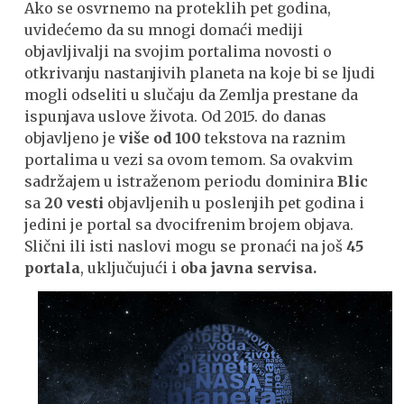
Ako se osvrnemo na proteklih pet godina,
uvidećemo da su mnogi domaći mediji
objavljivalji na svojim portalima novosti o
otkrivanju nastanjivih planeta na koje bi se ljudi
mogli odseliti u slučaju da Zemlja prestane da
ispunjava uslove života. Od 2015. do danas
objavljeno je
više od 100
tekstova na raznim
portalima u vezi sa ovom temom. Sa ovakvim
sadržajem u istraženom periodu dominira
Blic
sa
20 vesti
objavljenih u poslenjih pet godina i
jedini je portal sa dvocifrenim brojem objava.
Slični ili isti naslovi mogu se pronaći na još
45
portala
, uključujući i
oba javna servisa.