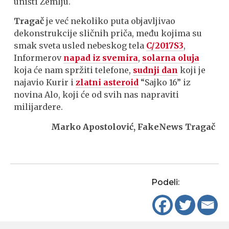
uništi Zemlju.
Tragač
je već nekoliko puta objavljivao
dekonstrukcije sličnih priča, među kojima su
smak sveta usled nebeskog tela
C/2017S3
,
Informerov
napad iz svemira
,
solarna oluja
koja će nam spržiti telefone,
sudnji dan
koji je
najavio Kurir i
zlatni asteroid
“Sajko 16” iz
novina Alo, koji će od svih nas napraviti
milijardere.
Marko Apostolović, FakeNews Tragač
Podeli: