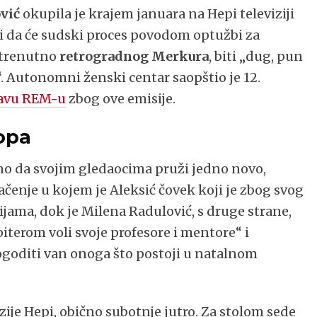
vić
okupila je krajem januara na Hepi televiziji
li da će sudski proces povodom optužbi za
 trenutno
retrogradnog Merkura
, biti „dug, pun
a“. Autonomni ženski centar saopštio je 12.
javu REM-u
zbog ove emisije.
opa
dno da svojim gledaocima pruži jedno novo,
enje u kojem je Aleksić čovek koji je zbog svog
jama, dok je Milena Radulović, s druge strane,
piterom voli svoje profesore i mentore“ i
dogoditi van onoga što postoji u natalnom
ije Hepi, obično subotnje jutro. Za stolom sede