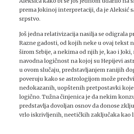
Aleksića kako bi se još jednom udarilo na s
prema Jokinoj interpretaciji, da je Aleksić
srpstvo.
Još jedna relativizacija nasilja se odigral
Razne gadosti, od kojih neke u ovaj tekst n
širom Srbije, a nekima od njih je, kao i Joki
navodna logičnost na kojoj su Hepijevi astro
u ovom slučaju, predstavljanjem ranijih dog
poveruju kako se astrologijom može predvi
nedokazanih, uopštenih pretpostavki koje
logično. Tužna činjenica je da nekim konz
predstavlja dovoljan osnov da donose zključ
vrlo iskrivljenih, neetičkih zaključaka kao 