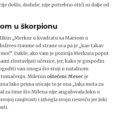
ije došlo, doduše, nije potrebno otići ni dalje od
som u škorpionu
 Mikin „Merkur u kvadratu sa Marsom u
doživeo traume od strane oca pa je „kao takav
 moć“. Dakle, ako vam je pozicija Merkura poput
sami zlostavljati učenice, jer, kako je gospodin
ogoditi van onoga što stoji u natalnom
m tumačenju, Milenin
oštećeni Mesec
je
na lako prima uticaje te je ona „laka meta za
l za time što Milena nije angažovala Joku u
ojoj ranjivosti i izbegla svoju nesreću jer Joki
sti.