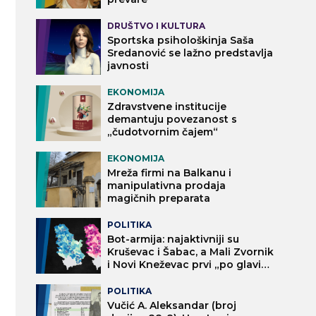
DRUŠTVO I KULTURA
Sportska psihološkinja Saša
Sredanović se lažno predstavlja
javnosti
EKONOMIJA
Zdravstvene institucije
demantuju povezanost s
„čudotvornim čajem“
EKONOMIJA
Mreža firmi na Balkanu i
manipulativna prodaja
magičnih preparata
POLITIKA
Bot-armija: najaktivniji su
Kruševac i Šabac, a Mali Zvornik
i Novi Kneževac prvi „po glavi
stanovnika“
POLITIKA
Vučić A. Aleksandar (broj