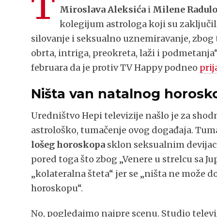
T
Miroslava Aleksića
i
Milene Radulo
kolegijum astrologa koji su zaključi
silovanje i seksualno uznemiravanje, zbog
obrta, intriga, preokreta, laži i podmetanj
februara da je protiv TV Happy podneo
pri
Ništa van natalnog horosk
Uredništvo Hepi televizije našlo je za sho
astrološko, tumačenje ovog događaja. Tumač
lošeg horoskopa
sklon seksualnim devijaci
pored toga što zbog „Venere u strelcu sa Ju
„kolateralna šteta“ jer se „ništa ne može 
horoskopu“.
No, pogledajmo najpre scenu. Studio televiz