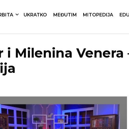
RBITA
UKRATKO
MEĐUTIM
MITOPEDIJA
EDU
 i Milenina Venera 
ija