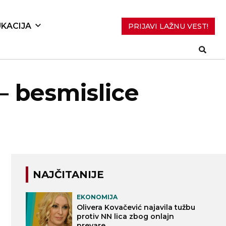
KACIJA
PRIJAVI LAŽNU VEST!
– besmislice
NAJČITANIJE
EKONOMIJA
Olivera Kovačević najavila tužbu
protiv NN lica zbog onlajn
prevare