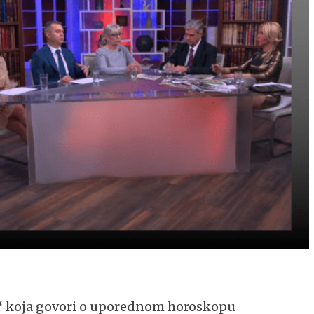
“
koja govori o uporednom horoskopu