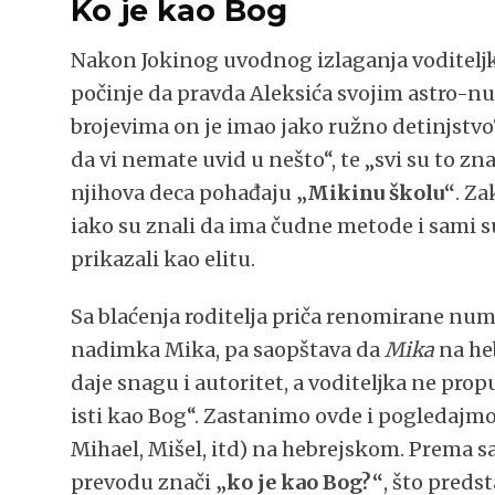
Ko je kao Bog
Nakon Jokinog uvodnog izlaganja voditeljk
počinje da pravda Aleksića svojim astro-
brojevima on je imao jako ružno detinjstvo“
da vi nemate uvid u nešto“, te „svi su to znal
njihova deca pohađaju
„Mikinu školu“
. Za
iako su znali da ima čudne metode i sami su
prikazali kao elitu.
Sa blaćenja roditelja priča renomirane num
nadimka Mika, pa saopštava da
Mika
na he
daje snagu i autoritet, a voditeljka ne pro
isti kao Bog“. Zastanimo ovde i pogledajmo
Mihael, Mišel, itd) na hebrejskom. Prema s
prevodu znači
„ko je kao Bog?“
, što preds