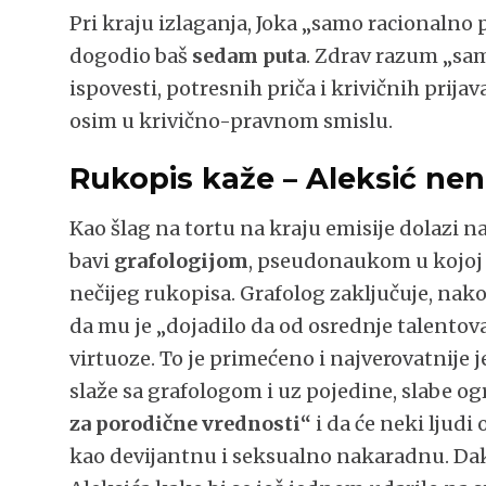
Pri kraju izlaganja, Joka „samo racionalno pi
dogodio baš
sedam puta
. Zdrav razum „sam
ispovesti, potresnih priča i krivičnih prija
osim u krivično-pravnom smislu.
Rukopis kaže – Aleksić nen
Kao šlag na tortu na kraju emisije dolazi 
bavi
grafologijom
, pseudonaukom u kojoj s
nečijeg rukopisa. Grafolog zaključuje, nako
da mu je „dojadilo da od osrednje talentov
virtuoze. To je primećeno i najverovatnije j
slaže sa grafologom i uz pojedine, slabe o
za porodične vrednosti“
i da će neki ljudi 
kao devijantnu i seksualno nakaradnu. Dak