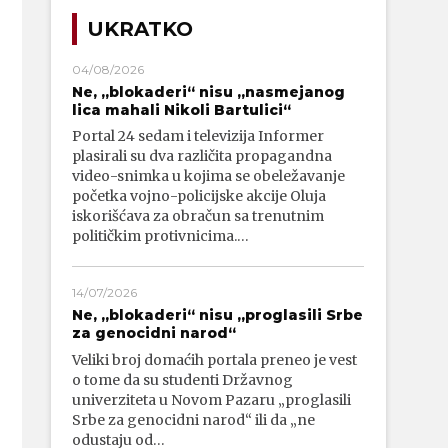
UKRATKO
04/08/2026
Ne, „blokaderi“ nisu „nasmejanog
lica mahali Nikoli Bartulici“
Portal 24 sedam i televizija Informer
plasirali su dva različita propagandna
video-snimka u kojima se obeležavanje
početka vojno-policijske akcije Oluja
iskorišćava za obračun sa trenutnim
političkim protivnicima.…
14/07/2026
Ne, „blokaderi“ nisu „proglasili Srbe
za genocidni narod“
Veliki broj domaćih portala preneo je vest
o tome da su studenti Državnog
univerziteta u Novom Pazaru „proglasili
Srbe za genocidni narod“ ili da „ne
odustaju od…