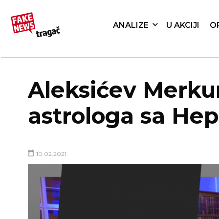
ANALIZE
U AKCIJI
O
Aleksićev Merkur
astrologa sa Hep
10.02.2021.