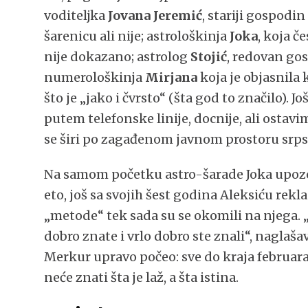
voditeljka
Jovana Jeremić
, stariji gospodi
šarenicu ali nije; astrološkinja
Joka
, koja č
nije dokazano; astrolog
Stojić
, redovan gos
numerološkinja
Mirjana
koja je objasnila 
što je „jako i čvrsto“ (šta god to značilo). 
putem telefonske linije, docnije, ali osta
se širi po zagađenom javnom prostoru srpsk
Na samom početku astro-šarade Joka upozor
eto, još sa svojih šest godina Aleksiću rekla
„metode“ tek sada su se okomili na njega. 
dobro znate i vrlo dobro ste znali“, naglaša
Merkur upravo počeo: sve do kraja februara 
neće znati šta je laž, a šta istina.