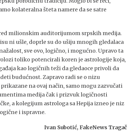
rpsku porodičnu tradiciju. Moglo bi se reći,
 samo kolateralna šteta namere da se satre
a pred milionskim auditorijumom srpskih medija.
isu ni ušle, doprle su do ušiju mnogih gledalaca
, nažalost, sve ovo, logično, i mogućno. Upravo ta
lozi toliko potencirali koren je astrologije koja,
ađaja kao logičnih teži da gledaoce privoli da
deti budućnost. Zapravo radi se o nizu
 prikazane na ovaj način, samo mogu zazvučati
umentima medija čak i prizvuk logičnosti
ke, a kolegijum astrologa sa Hepija izneo je niz
logične i ispravne.
Ivan Subotić, FakeNews Tragač