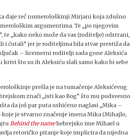
a daje reč numerološkinji Mirjani koja zdušno
numerološkim argumentima. Te „po njegovim
, te „kako neko može da vas (roditelje) odstrani,
i i ćutali“ jer je roditeljima bila stvar prestiža da
ključak – licemerni roditelji sada gone Aleksića
 krivi što su ih Aleksiću slali samo kako bi sebe
erološkinje prešla je na tumačenje Aleksićevog
brejskom znači „isti kao Bog“ što mu podsvesno
pušta da još par puta ushićeno naglasi „Mika –
 koje je stvarno značenje imena Mika (Mihajlo,
ajtu
Behind the name
hebrejsko ime Mihael u
tavlja retoričko pitanje koje implicira da nijedna