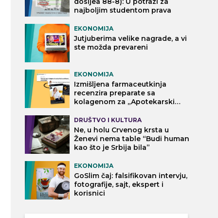
dosijea 88-8): U potrazi za
najboljim studentom prava
EKONOMIJA
Jutjuberima velike nagrade, a vi
ste možda prevareni
EKONOMIJA
Izmišljena farmaceutkinja
recenzira preparate sa
kolagenom za „Apotekarski
vodič“
DRUŠTVO I KULTURA
Ne, u holu Crvenog krsta u
Ženevi nema table “Budi human
kao što je Srbija bila”
EKONOMIJA
GoSlim čaj: falsifikovan intervju,
fotografije, sajt, ekspert i
korisnici