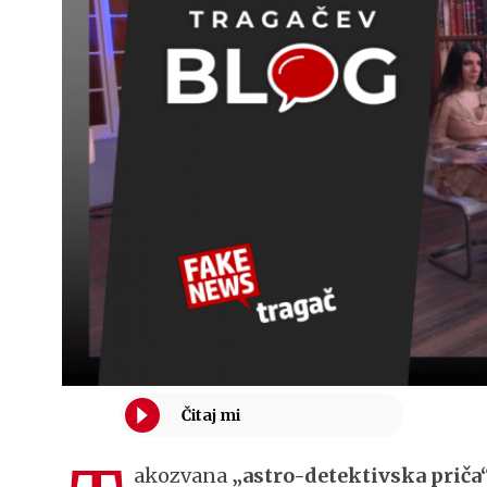
akozvana
„astro-detektivska priča