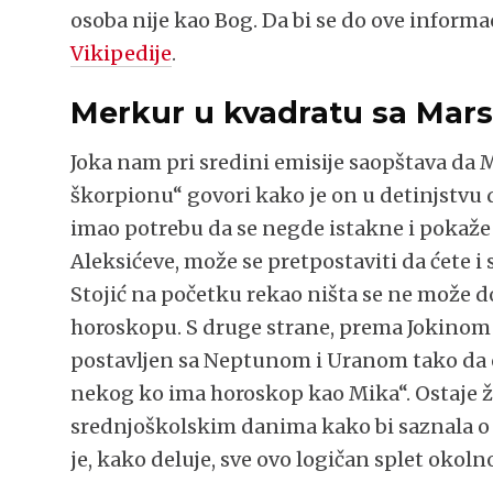
osoba nije kao Bog. Da bi se do ove informac
Vikipedije
.
Merkur u kvadratu sa Mar
Joka nam pri sredini emisije saopštava da
škorpionu“ govori kako je on u detinjstvu 
imao potrebu da se negde istakne i pokaže
Aleksićeve, može se pretpostaviti da ćete i 
Stojić na početku rekao ništa se ne može d
horoskopu. S druge strane, prema Jokino
postavljen sa Neptunom i Uranom tako da o
nekog ko ima horoskop kao Mika“. Ostaje ža
srednjoškolskim danima kako bi saznala o sv
je, kako deluje, sve ovo logičan splet okolno