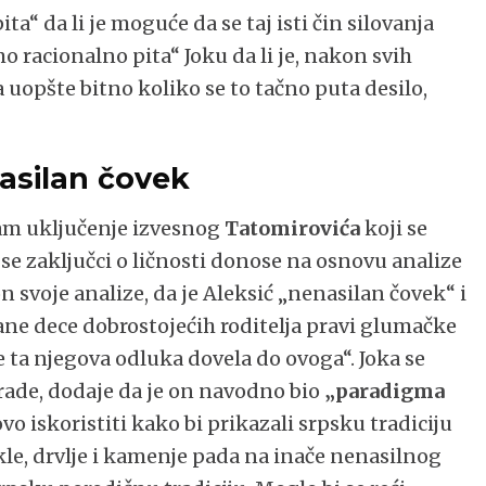
ta“ da li je moguće da se taj isti čin silovanja
o racionalno pita“ Joku da li je, nakon svih
va uopšte bitno koliko se to tačno puta desilo,
asilan čovek
nam uključenje izvesnog
Tatomirovića
koji se
e zaključci o ličnosti donose na osnovu analize
n svoje analize, da je Aleksić „nenasilan čovek“ i
ane dece dobrostojećih roditelja pravi glumačke
e ta njegova odluka dovela do ovoga“. Joka se
grade, dodaje da je on navodno bio
„paradigma
ovo iskoristiti kako bi prikazali srpsku tradiciju
le, drvlje i kamenje pada na inače nenasilnog