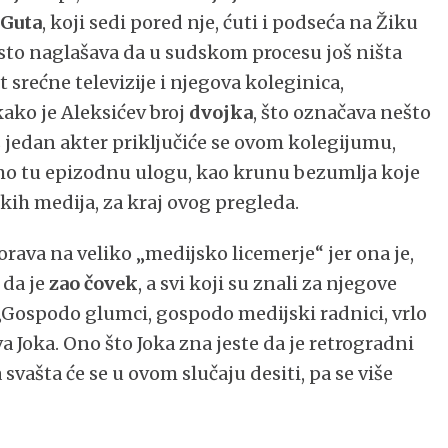
n
Guta
, koji sedi pored nje, ćuti i podseća na Žiku
esto naglašava da u sudskom procesu još ništa
t srećne televizije i njegova koleginica,
kako je Aleksićev broj
dvojka
, što označava nešto
Još jedan akter priključiće se ovom kolegijumu,
vimo tu epizodnu ulogu, kao krunu bezumlja koje
ih medija, za kraj ovog pregleda.
ava na veliko „medijsko licemerje“ jer ona je,
 da je
zao čovek
, a svi koji su znali za njegove
„Gospodo glumci, gospodo medijski radnici, vrlo
va Joka. Ono što Joka zna jeste da je retrogradni
svašta će se u ovom slučaju desiti, pa se više