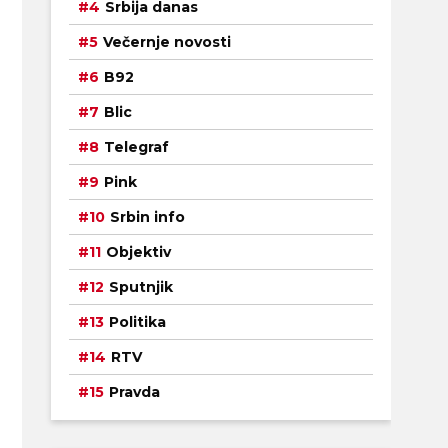
Srbija danas
Večernje novosti
B92
Blic
Telegraf
Pink
Srbin info
Objektiv
Sputnjik
Politika
RTV
Pravda