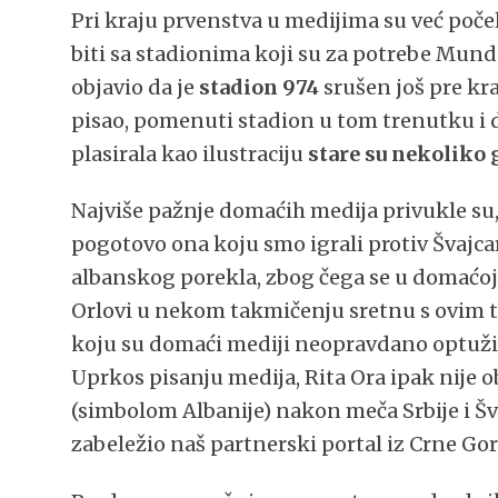
Pri kraju prvenstva u medijima su već počel
biti sa stadionima koji su za potrebe Mundi
objavio da je
stadion 974
srušen još pre kr
pisao, pomenuti stadion u tom trenutku i dal
plasirala kao ilustraciju
stare su nekoliko
Najviše pažnje domaćih medija privukle su,
pogotovo ona koju smo igrali protiv Švajca
albanskog porekla, zbog čega se u domaćoj
Orlovi u nekom takmičenju sretnu s ovim t
koju su domaći mediji neopravdano optužili
Uprkos pisanju medija, Rita Ora ipak nije 
(simbolom Albanije) nakon meča Srbije i Šva
zabeležio naš partnerski portal iz Crne Go