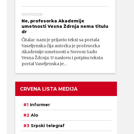
09/07/2026
Ne, profesorka Akademije
umetnosti Vesna Ždrnja nema titulu
dr
Čitalac nam je prijavio tekst sa portala
Vaseljenska čija autorka je profesorka
Akademije umetnosti u Novom Sadu
Vesna Ždrnja. U naslovu i potpisu teksta
portal Vaseljenska je…
CRVENA LISTA MEDIJA
Informer
Alo
Srpski telegraf