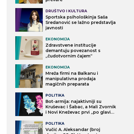
DRUŠTVO I KULTURA
Sportska psihološkinja Saša
Sredanović se lažno predstavlja
javnosti
EKONOMIJA
Zdravstvene institucije
demantuju povezanost s
„čudotvornim čajem“
EKONOMIJA
Mreža firmi na Balkanu i
manipulativna prodaja
magičnih preparata
POLITIKA
Bot-armija: najaktivniji su
Kruševac i Šabac, a Mali Zvornik
i Novi Kneževac prvi „po glavi
stanovnika“
POLITIKA
Vučić A. Aleksandar (broj