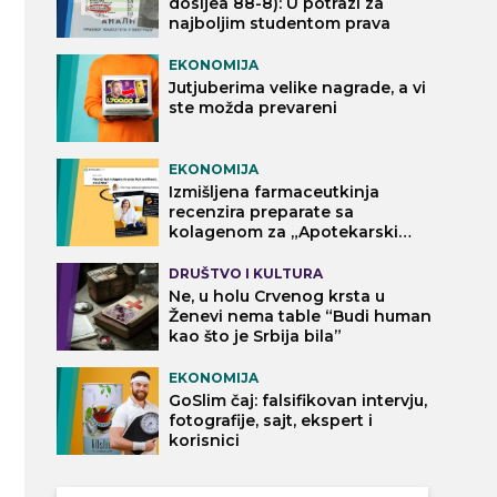
dosijea 88-8): U potrazi za
najboljim studentom prava
EKONOMIJA
Jutjuberima velike nagrade, a vi
ste možda prevareni
EKONOMIJA
Izmišljena farmaceutkinja
recenzira preparate sa
kolagenom za „Apotekarski
vodič“
DRUŠTVO I KULTURA
Ne, u holu Crvenog krsta u
Ženevi nema table “Budi human
kao što je Srbija bila”
EKONOMIJA
GoSlim čaj: falsifikovan intervju,
fotografije, sajt, ekspert i
korisnici