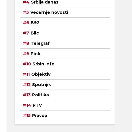
Srbija danas
Večernje novosti
B92
Blic
Telegraf
Pink
Srbin info
Objektiv
Sputnjik
Politika
RTV
Pravda