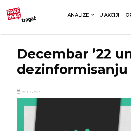
ANALIZE
U AKCIJI
O
Decembar ’22 un
dezinformisanju
05.01.2023.