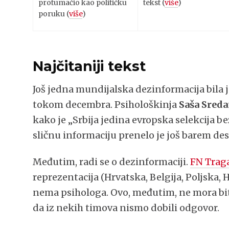
protumačio kao političku
tekst (
više
)
poruku (
više
)
Najčitaniji tekst
Još jedna mundijalska dezinformacija bila 
tokom decembra. Psihološkinja
Saša Sred
kako je „Srbija jedina evropska selekcija b
sličnu informaciju prenelo je još barem dese
Međutim, radi se o dezinformaciji.
FN Trag
reprezentacija (Hrvatska, Belgija, Poljska,
nema psihologa. Ovo, međutim, ne mora biti
da iz nekih timova nismo dobili odgovor.