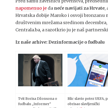
Pred samu završnicu prvenstva, predsedni
napomenuo je
da
neće navijati za Hrvate
,
Hrvatska dobije Maroko i osvoji bronzanu me
društvenim mrežama sredinom decembra, po
Centrala.ba, a razotkrio ju je naš partnersk
Iz naše arhive: Dezinformacije o fudbalu
Tvit Borisa Džonsona o
Blic slavio potez UEFA, p
fudbalu „Informer“
obrisao slavljenički