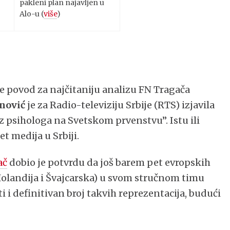
pakleni plan najavljen u
Alo-u (
više
)
je povod za najčitaniju analizu FN Tragača
anović
je za Radio-televiziju Srbije (RTS) izjavila
ez psihologa na Svetskom prvenstvu”. Istu ili
t medija u Srbiji.
ač
dobio je potvrdu da još barem pet evropskih
 Holandija i Švajcarska) u svom stručnom timu
 i definitivan broj takvih reprezentacija, budući