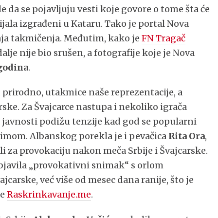
e da se pojavljuju vesti koje govore o tome šta će
jala izgrađeni u Kataru. Tako je portal Nova
aja takmičenja. Međutim, kako je
FN Tragač
je nije bio srušen, a fotografije koje je Nova
 godina
.
 prirodno, utakmice naše reprezentacije, a
rske. Za Švajcarce nastupa i nekoliko igrača
 javnosti podižu tenzije kad god se popularni
imom. Albanskog porekla je i pevačica
Rita Ora
,
 za provokaciju nakon meča Srbije i Švajcarske.
objavila „provokativni snimak“ s orlom
jcarske, već više od mesec dana ranije, što je
re
Raskrinkavanje.me
.