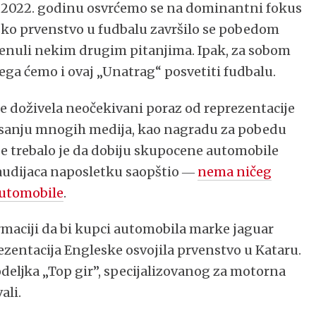
2022. godinu osvrćemo se na dominantni fokus
ko prvenstvo u fudbalu završilo se pobedom
renuli nekim drugim pitanjima. Ipak, za sobom
čega ćemo i ovaj „Unatrag“ posvetiti fudbalu.
 doživela neočekivani poraz od reprezentacije
isanju mnogih medija, kao nagradu za pobedu
e trebalo je da dobiju skupocene automobile
Saudijaca naposletku saopštio ―
nema ničeg
 automobile
.
formaciji da bi kupci automobila marke jaguar
rezentacija Engleske osvojila prvenstvo u Kataru.
odeljka „Top gir”, specijalizovanog za motorna
ali.