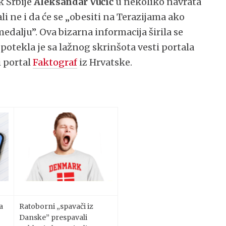
k Srbije
Aleksandar Vučić
u nekoliko navrata
 ali ne i da će se „obesiti na Terazijama ako
dalju”. Ova bizarna informacija širila se
tekla je sa lažnog skrinšota vesti portala
i portal
Faktograf
iz Hrvatske.
a
Ratoborni „spavači iz
Danske” prespavali