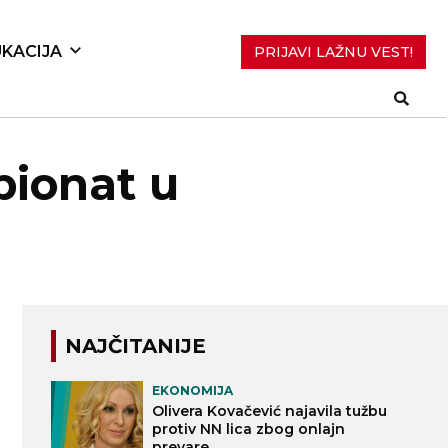
KACIJA
PRIJAVI LAŽNU VEST!
pionat u
NAJČITANIJE
EKONOMIJA
Olivera Kovačević najavila tužbu
protiv NN lica zbog onlajn
prevare