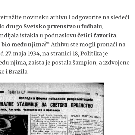
tražite novinsku arhivu i odgovorite na sledeći
elo drugo
Svetsko prvenstvo u fudbalu
,
undijala istakla u podnaslovu
četiri favorita
.
a bio među njima?
“ Arhivu ste mogli pronaći na
d 27. maja 1934, na stranici 18, Politika je
a među njima, zaista je postala šampion, a izdvojene
e i Brazila.