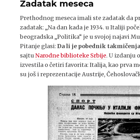
Zadatak meseca
Prethodnog meseca imali ste zadatak da pre
zadatak: „Na dan kada je 1934. u Italiji poč
beogradska „Politika“ je u svojoj najavi M
Pitanje glasi:
Da li je pobednik takmičenj
sajtu
Narodne biblioteke Srbije
. U izdanju o
izvestila o četiri favorita: Italija, kao prv
su još i reprezentacije Austrije, Čehoslovačk