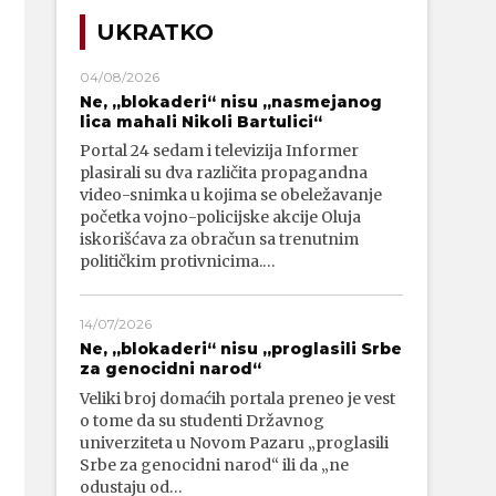
UKRATKO
04/08/2026
Ne, „blokaderi“ nisu „nasmejanog
lica mahali Nikoli Bartulici“
Portal 24 sedam i televizija Informer
plasirali su dva različita propagandna
video-snimka u kojima se obeležavanje
početka vojno-policijske akcije Oluja
iskorišćava za obračun sa trenutnim
političkim protivnicima.…
14/07/2026
Ne, „blokaderi“ nisu „proglasili Srbe
za genocidni narod“
Veliki broj domaćih portala preneo je vest
o tome da su studenti Državnog
univerziteta u Novom Pazaru „proglasili
Srbe za genocidni narod“ ili da „ne
odustaju od…