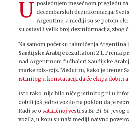
U
poslednjem mesečnom pregledu za 
decembarskih dezinformacija. Svets
Argentine, a mediji su se potom ok
su ostavili velik broj dezinformacija, zbog 
Na samom početku takmičenja Argentina je
Saudijske Arabije
rezultatom 2:1. Prema p
nad Argentinom fudbaleri Saudijske Arabij
marke rols-rojs. Međutim, kako je trener 
istinitog u konstataciji da će ekipa dobiti
Isto tako, nije bilo ničeg istinitog ni u in
dobili još jedno vozilo na poklon da je rep
Radi se o
satiričnoj vesti
sa Bi-Bi-Si-jevog 
vozila, u koju su naši mediji naivno poverov