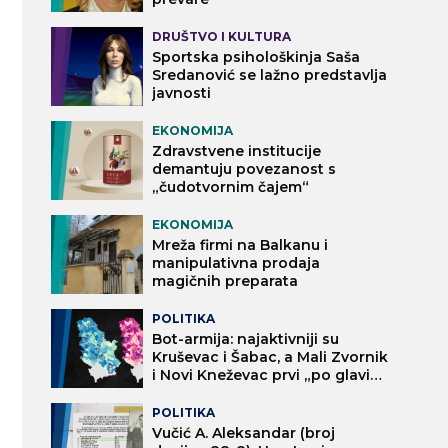
DRUŠTVO I KULTURA
Sportska psihološkinja Saša
Sredanović se lažno predstavlja
javnosti
EKONOMIJA
Zdravstvene institucije
demantuju povezanost s
„čudotvornim čajem“
EKONOMIJA
Mreža firmi na Balkanu i
manipulativna prodaja
magičnih preparata
POLITIKA
Bot-armija: najaktivniji su
Kruševac i Šabac, a Mali Zvornik
i Novi Kneževac prvi „po glavi
stanovnika“
POLITIKA
Vučić A. Aleksandar (broj