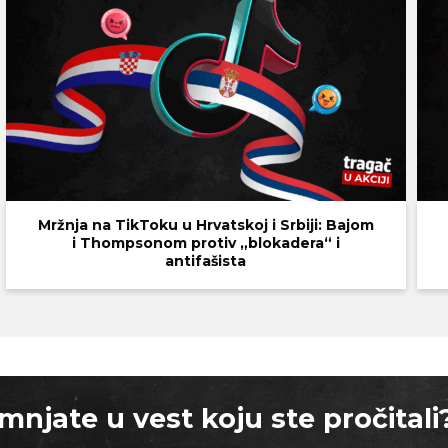
Mržnja na TikToku u Hrvatskoj i Srbiji: Bajom
i Thompsonom protiv „blokadera“ i
antifašista
mnjate u vest koju ste pročitali