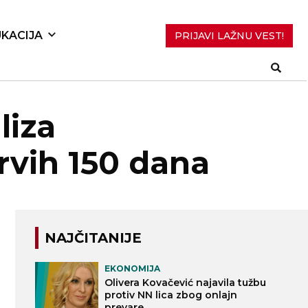
KACIJA
PRIJAVI LAŽNU VEST!
liza
prvih 150 dana
NAJČITANIJE
EKONOMIJA
Olivera Kovačević najavila tužbu
protiv NN lica zbog onlajn
prevare