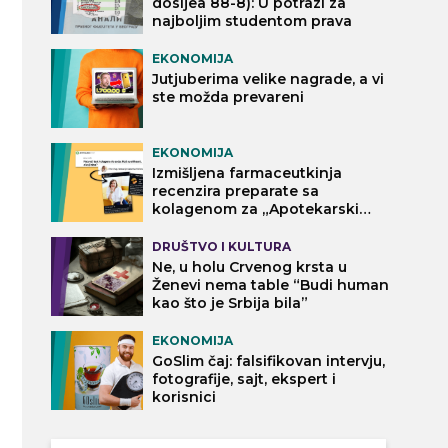
dosijea 88-8): U potrazi za
najboljim studentom prava
EKONOMIJA
Jutjuberima velike nagrade, a vi
ste možda prevareni
EKONOMIJA
Izmišljena farmaceutkinja
recenzira preparate sa
kolagenom za „Apotekarski
vodič“
DRUŠTVO I KULTURA
Ne, u holu Crvenog krsta u
Ženevi nema table “Budi human
kao što je Srbija bila”
EKONOMIJA
GoSlim čaj: falsifikovan intervju,
fotografije, sajt, ekspert i
korisnici