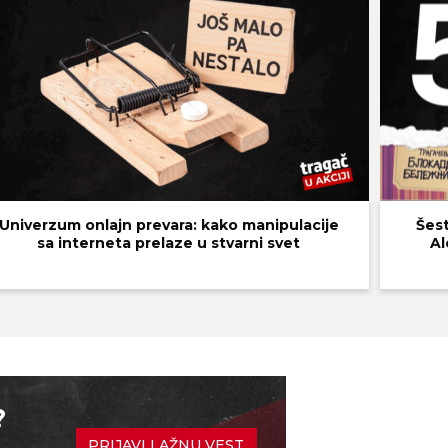
Univerzum onlajn prevara: kako manipulacije
Šest
sa interneta prelaze u stvarni svet
Al
?
PRIJAVI LAŽNU VEST