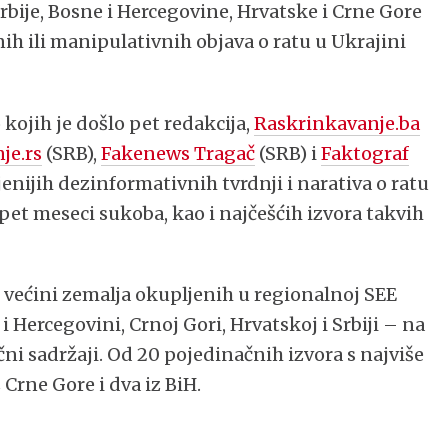
Srbije, Bosne i Hercegovine, Hrvatske i Crne Gore
nih ili manipulativnih objava o ratu u Ukrajini
ojih je došlo pet redakcija,
Raskrinkavanje.ba
je.rs
(SRB),
Fakenews Tragač
(SRB) i
Faktograf
jenijih dezinformativnih tvrdnji i narativa o ratu
et meseci sukoba, kao i najčešćih izvora takvih
u većini zemalja okupljenih u regionalnoj SEE
 Hercegovini, Crnoj Gori, Hrvatskoj i Srbiji – na
ni sadržaji. Od 20 pojedinačnih izvora s najviše
z Crne Gore i dva iz BiH.