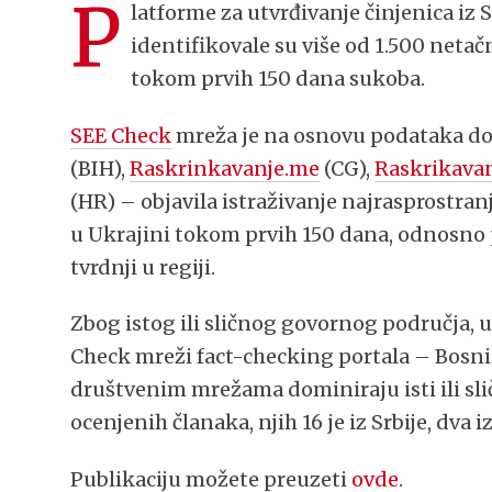
P
latforme za utvrđivanje činjenica iz 
identifikovale su više od 1.500 netač
tokom prvih 150 dana sukoba.
SEE Check
mreža je na osnovu podataka do k
(BIH),
Raskrinkavanje.me
(CG),
Raskrikavan
(HR) – objavila istraživanje najrasprostran
u Ukrajini tokom prvih 150 dana, odnosno p
tvrdnji u regiji.
Zbog istog ili sličnog govornog područja, 
Check mreži fact-checking portala – Bosni i
društvenim mrežama dominiraju isti ili slič
ocenjenih članaka, njih 16 je iz Srbije, dva i
Publikaciju možete preuzeti
ovde
.