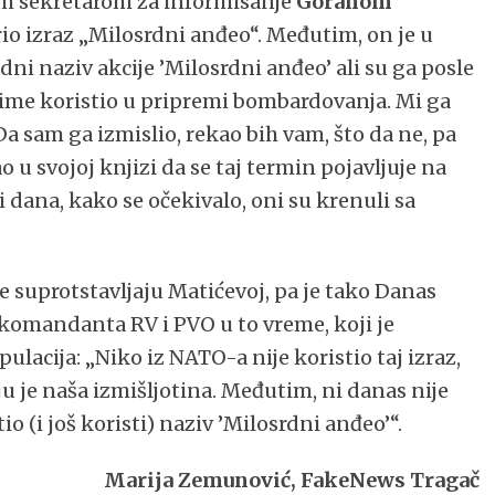
im sekretarom za informisanje
Goranom
rio izraz „Milosrdni anđeo“. Međutim, on je u
dni naziv akcije ’Milosrdni anđeo’ ali su ga posle
 ime koristio u pripremi bombardovanja. Mi ga
Da sam ga izmislio, rekao bih vam, što da ne, pa
o u svojoj knjizi da se taj termin pojavljuje na
i dana, kako se očekivalo, oni su krenuli sa
se suprotstavljaju Matićevoj, pa je tako Danas
 komandanta RV i PVO u to vreme, koji je
ulacija: „Niko iz NATO-a nije koristio taj izraz,
ju je naša izmišljotina. Međutim, ni danas nije
io (i još koristi) naziv ’Milosrdni anđeo’“.
Marija Zemunović, FakeNews Tragač