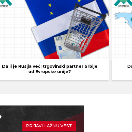
Da li je Rusija veći trgovinski partner Srbije
Da
od Evropske unije?
?
PRIJAVI LAŽNU VEST