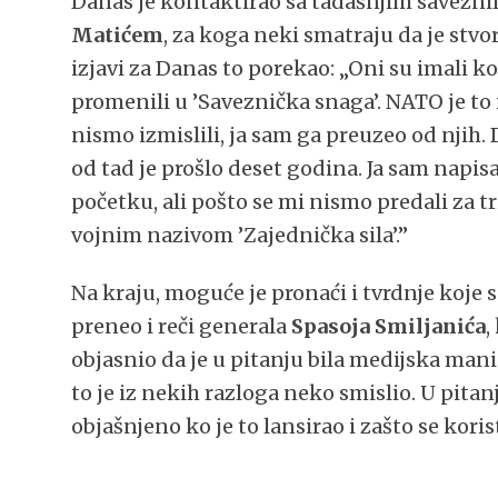
Danas je kontaktirao sa tadašnjim savezn
Matićem
, za koga neki smatraju da je stvo
izjavi za Danas to porekao: „Oni su imali ko
promenili u ’Saveznička snaga’. NATO je to
nismo izmislili, ja sam ga preuzeo od njih. 
od tad je prošlo deset godina. Ja sam napisa
početku, ali pošto se mi nismo predali za tr
vojnim nazivom ’Zajednička sila’.”
Na kraju, moguće je pronaći i tvrdnje koje 
preneo i reči generala
Spasoja Smiljanića
,
objasnio da je u pitanju bila medijska manip
to je iz nekih razloga neko smislio. U pitan
objašnjeno ko je to lansirao i zašto se korist