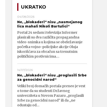
UKRATKO
04/08/2026
Ne, „blokaderi“ nisu „nasmejanog
lica mahali Nikoli Bartulici“
Portal 24 sedam i televizija Informer
plasirali su dva različita propagandna
video-snimka u kojima se obeležavanje
početka vojno-policijske akcije Oluja
iskorišćava za obračun sa trenutnim
političkim protivnicima.…
14/07/2026
Ne, „blokaderi“ nisu „proglasili Srbe
za genocidni narod“
Veliki broj domaćih portala preneo je vest
o tome da su studenti Državnog
univerziteta u Novom Pazaru „proglasili
Srbe za genocidni narod“ ili da „ne
odustaju od…