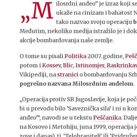
„M
ilosrdni anđeo” je izraz koji 
ukaže na cinizam i bahatost N
tako nazvao svoju operaciju
b
Međutim, nekoliko medija istražilo je i dok
akcije bombardovanja naše zemlje.
O tome su pisali
Politika
2007. godine,
Peš
potom i
Kossev
,
Blic
,
Istinomjer
,
Raskrinka
Vikipediji, na
stranici
o bombardovanju Srbij
pogrešno nazvana Milosrdnim anđelom
.
„Operacija protiv SR Jugoslavije, koja je poče
bi u prevodu bilo ’Saveznička sila’ i ni u 
anđeo’”, navodi se u tekstu
Peščanik
a. Dal
na Kosovo i Metohiju, juna 1999, operacija 
zove i danas), tj. ’Telohranitelj’ ili ’Pridr