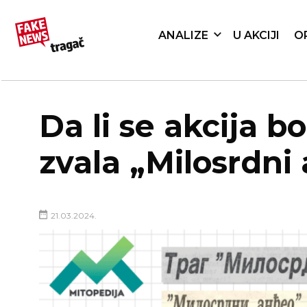
ANALIZE
U AKCIJI
O
Da li se akcija 
zvala „Milosrdni
21.03.2024.