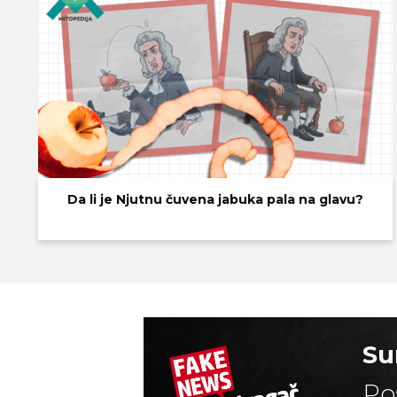
Da li je Njutnu čuvena jabuka pala na glavu?
Su
Po