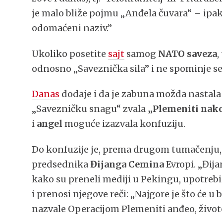
je malo bliže pojmu „Anđela čuvara“ – ipak
odomaćeni naziv.”
Ukoliko posetite
sajt
samog
NATO saveza
,
odnosno „Saveznička sila” i ne spominje s
Danas
dodaje i da je zabuna možda nastala
„Savezničku snagu“ zvala
„Plemeniti nak
i
angel
moguće izazvala konfuziju.
Do konfuzije je, prema drugom tumačenju,
predsednika
Đijanga Cemina
Evropi. „Đija
kako su preneli mediji u Pekingu, upotrebi
i prenosi njegove reči: „Najgore je što će 
nazvale Operacijom Plemeniti anđeo, živote 