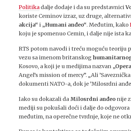
Politika
dalje dodaje i da su predstavnici
Vo
koriste Ceminov izraz, uz druge, alternati
akcija“
i
„Humani anđeo“
. Međutim, kako
koju je spomenuo Cemin, i dalje nije ista k
RTS potom navodi i treću moguću teoriju p
vezu sa imenom britanskog
humanitarnog
Kosovo, a koji je u medijima nazvan
„Opera
Angel’s mission of mercy”. „Ali ’Saveznička
dokumenti NATO-a, dok je ’Milosrdni anđeo’
Iako su dokazali da
Milosrdni anđeo
nije 
mediji su pokušali doći i dalje do odgovora
međutim, na operečne tvrdnje, koje ne otkr