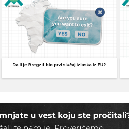
Da li je Bregzit bio prvi slučaj izlaska iz EU?
mnjate u vest koju ste pročitali
šaljite nam je. Proverićemo.