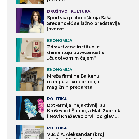
DRUŠTVO I KULTURA
Sportska psihološkinja Saša
Sredanović se lažno predstavlja
javnosti
EKONOMIJA
Zdravstvene institucije
demantuju povezanost s
„čudotvornim čajem“
EKONOMIJA
Mreža firmi na Balkanu i
manipulativna prodaja
magičnih preparata
POLITIKA
Bot-armija: najaktivniji su
Kruševac i Šabac, a Mali Zvornik
i Novi Kneževac prvi „po glavi
stanovnika“
POLITIKA
Vučić A. Aleksandar (broj