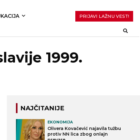
KACIJA
PRIJAVI LAŽNU VEST!
lavije 1999.
NAJČITANIJE
EKONOMIJA
Olivera Kovačević najavila tužbu
protiv NN lica zbog onlajn
prevare