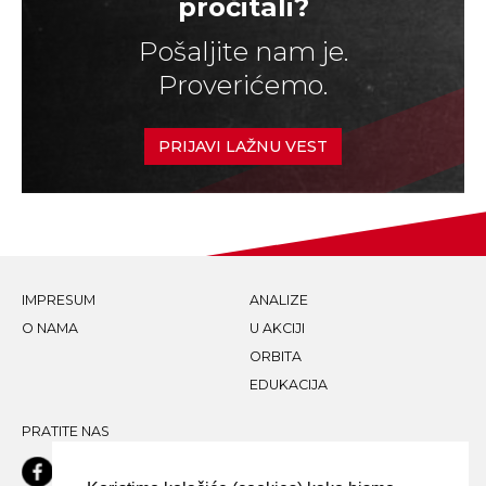
pročitali?
Pošaljite nam je.
Proverićemo.
PRIJAVI LAŽNU VEST
IMPRESUM
ANALIZE
O NAMA
U AKCIJI
ORBITA
EDUKACIJA
PRATITE NAS