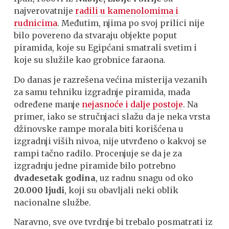
najverovatnije
radili u kamenolomima i
rudnicima
. Međutim, njima po svoj prilici nije
bilo povereno da stvaraju objekte poput
piramida, koje su Egipćani smatrali svetim i
koje su služile kao grobnice faraona.
Do danas je razrešena većina misterija vezanih
za samu tehniku izgradnje piramida, mada
određene manje
nejasnoće i dalje postoje
. Na
primer, iako se stručnjaci slažu da je neka vrsta
džinovske rampe morala biti korišćena u
izgradnji viših nivoa, nije utvrđeno o kakvoj se
rampi tačno radilo. Procenjuje se da je za
izgradnju jedne piramide bilo potrebno
dvadesetak godina
, uz radnu snagu od oko
20.000 ljudi
, koji su obavljali neki oblik
nacionalne službe.
Naravno, sve ove tvrdnje bi trebalo posmatrati iz