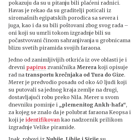
pokazuju da su u pitanju bili plaćeni radnici.
Havas je rekao da su graditelji poticali iz
siromašnih egipatskih porodica sa severa i
juga, kao i da su bili poštovani zbog svog rada –
oni koji su umrli tokom izgradnje bili su
počastvovani činom sahranjivanja u grobnicama
blizu svetih piramida svojih faraona.
Jedno od zanimljivijih otkrića iz ove oblasti je i
drevni
papirus
zvaničnika
Merera
koji opisuje
rad na
transportu krečnjaka od Tura do Gize
.
Merer je predvodio posadu od oko 40 ljudi koji
su putovali sa jednog kraja zemlje na drugi,
dostavljajući robu preko Nila. Merer u svom
dnevniku pominje i
„plemenitog Ankh-hafa“
,
za kojeg se znalo da je polubrat faraona Keopsa i
koji je
identifikovan
kao nadzornik prilikom
izgradnje Velike piramide.
Ipak, robovi iz
Nubije, Libije i Sirije
su