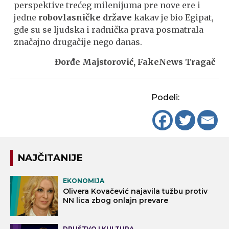
perspektive trećeg milenijuma pre nove ere i
jedne
robovlasničke države
kakav je bio Egipat,
gde su se ljudska i radnička prava posmatrala
značajno drugačije nego danas.
Đorđe Majstorović, FakeNews Tragač
Podeli:
NAJČITANIJE
EKONOMIJA
Olivera Kovačević najavila tužbu protiv
NN lica zbog onlajn prevare
DRUŠTVO I KULTURA