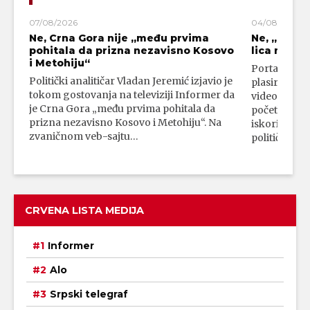
07/08/2026
04/08/2026
Ne, Crna Gora nije „među prvima
Ne, „blok
pohitala da prizna nezavisno Kosovo
lica mahali
i Metohiju“
Portal 24 se
Politički analitičar Vladan Jeremić izjavio je
plasirali su
tokom gostovanja na televiziji Informer da
video-snimk
je Crna Gora „među prvima pohitala da
početka vojn
prizna nezavisno Kosovo i Metohiju“. Na
iskorišćava
zvaničnom veb-sajtu…
političkim 
CRVENA LISTA MEDIJA
Informer
Alo
Srpski telegraf