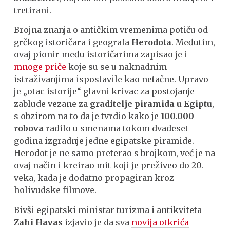
tretirani.
Brojna znanja o antičkim vremenima potiču od
grčkog istoričara i geografa
Herodota
. Međutim,
ovaj pionir među istoričarima zapisao je i
mnoge priče
koje su se u naknadnim
istraživanjima ispostavile kao netačne. Upravo
je „otac istorije“ glavni krivac za postojanje
zablude vezane za
graditelje piramida u Egiptu
,
s obzirom na to da je tvrdio kako je
100.000
robova
radilo u smenama tokom dvadeset
godina izgradnje jedne egipatske piramide.
Herodot je ne samo preterao s brojkom, već je na
ovaj način i kreirao mit koji je preživeo do 20.
veka, kada je dodatno propagiran kroz
holivudske filmove.
Bivši egipatski ministar turizma i antikviteta
Zahi Havas
izjavio je da sva
novija otkrića