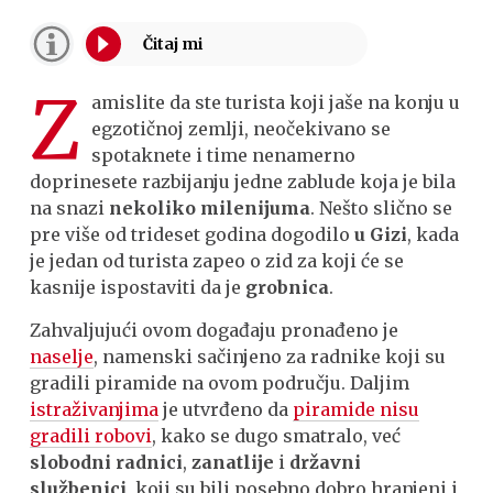
Z
amislite da ste turista koji jaše na konju u
egzotičnoj zemlji, neočekivano se
spotaknete i time nenamerno
doprinesete razbijanju jedne zablude koja je bila
na snazi
nekoliko milenijuma
. Nešto slično se
pre više od trideset godina dogodilo
u Gizi
, kada
je jedan od turista zapeo o zid za koji će se
kasnije ispostaviti da je
grobnica
.
Zahvaljujući ovom događaju pronađeno je
naselje
, namenski sačinjeno za radnike koji su
gradili piramide na ovom području. Daljim
istraživanjima
je utvrđeno da
piramide nisu
gradili robovi
, kako se dugo smatralo, već
slobodni radnici
,
zanatlije
i
državni
službenici
, koji su bili posebno dobro hranjeni i