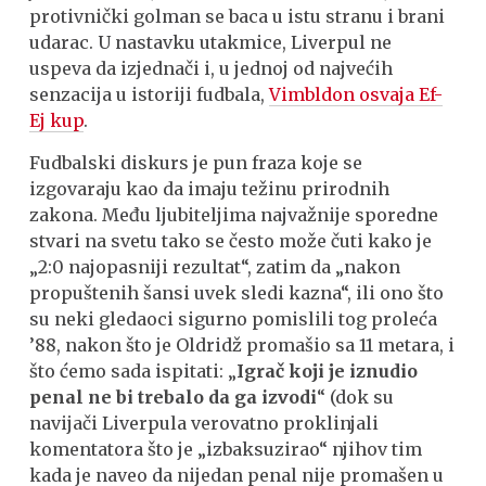
protivnički golman se baca u istu stranu i brani
udarac. U nastavku utakmice, Liverpul ne
uspeva da izjednači i, u jednoj od najvećih
senzacija u istoriji fudbala,
Vimbldon osvaja Ef-
Ej kup
.
Fudbalski diskurs je pun fraza koje se
izgovaraju kao da imaju težinu prirodnih
zakona. Među ljubiteljima najvažnije sporedne
stvari na svetu tako se često može čuti kako je
„2:0 najopasniji rezultat“, zatim da „nakon
propuštenih šansi uvek sledi kazna“, ili ono što
su neki gledaoci sigurno pomislili tog proleća
’88, nakon što je Oldridž promašio sa 11 metara, i
što ćemo sada ispitati: „
Igrač koji je iznudio
penal ne bi trebalo da ga izvodi
“ (dok su
navijači Liverpula verovatno proklinjali
komentatora što je „izbaksuzirao“ njihov tim
kada je naveo da nijedan penal nije promašen u