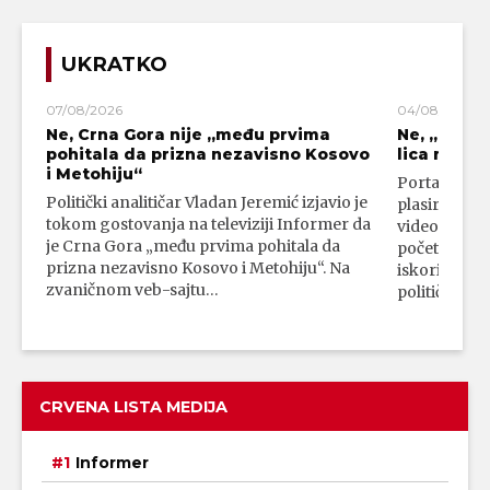
UKRATKO
07/08/2026
04/08/2026
Ne, Crna Gora nije „među prvima
Ne, „blok
pohitala da prizna nezavisno Kosovo
lica mahali
i Metohiju“
Portal 24 se
Politički analitičar Vladan Jeremić izjavio je
plasirali su
tokom gostovanja na televiziji Informer da
video-snimk
je Crna Gora „među prvima pohitala da
početka vojn
prizna nezavisno Kosovo i Metohiju“. Na
iskorišćava
zvaničnom veb-sajtu…
političkim 
CRVENA LISTA MEDIJA
Informer