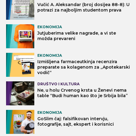
Vučić A. Aleksandar (broj dosijea 88-8): U
potrazi za najboljim studentom prava
EKONOMIJA
Jutjuberima velike nagrade, a vi ste
možda prevareni
EKONOMIJA
Izmišljena farmaceutkinja recenzira
preparate sa kolagenom za „Apotekarski
vodič“
DRUŠTVO I KULTURA
Ne, u holu Crvenog krsta u Ženevi nema
table “Budi human kao što je Srbija bila”
EKONOMIJA
GoSlim čaj: falsifikovan intervju,
fotografije, sajt, ekspert i korisnici