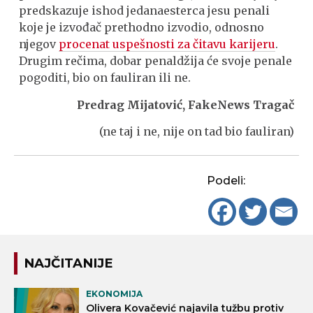
predskazuje ishod jedanaesterca jesu penali
koje je izvođač prethodno izvodio, odnosno
njegov
procenat uspešnosti za čitavu karijeru
.
Drugim rečima, dobar penaldžija će svoje penale
pogoditi, bio on fauliran ili ne.
Predrag Mijatović, FakeNews Tragač
(ne taj i ne, nije on tad bio fauliran)
Podeli:
NAJČITANIJE
EKONOMIJA
Olivera Kovačević najavila tužbu protiv