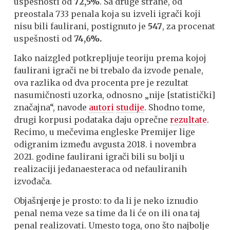
uspešnosti od
72,5%
. Sa druge strane, od
preostala 733 penala koja su izveli igrači koji
nisu bili faulirani, postignuto je
547
, za procenat
uspešnosti od
74,6%.
Iako naizgled potkrepljuje teoriju prema kojoj
faulirani igrači ne bi trebalo da izvode penale,
ova razlika od dva procenta pre je rezultat
nasumičnosti uzorka, odnosno „nije [statistički]
značajna“, navode
autori
studije
. Shodno tome,
drugi korpusi podataka daju oprečne
rezultate
.
Recimo, u mečevima engleske Premijer lige
odigranim između avgusta 2018. i novembra
2021. godine faulirani igrači bili su bolji u
realizaciji jedanaesteraca od nefauliranih
izvođača.
Objašnjenje je prosto: to da li je neko iznudio
penal nema veze sa time da li će on ili ona taj
penal realizovati. Umesto toga, ono što najbolje