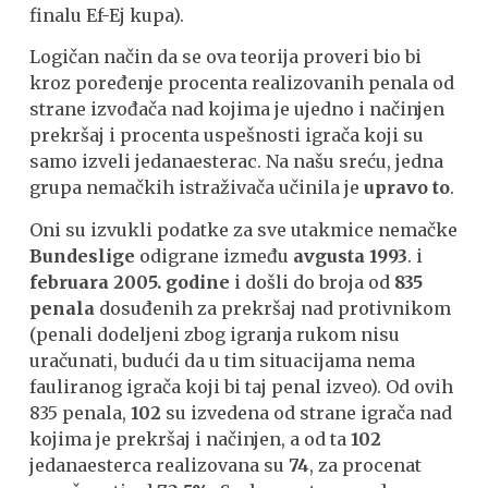
finalu Ef-Ej kupa).
Logičan način da se ova teorija proveri bio bi
kroz poređenje procenta realizovanih penala od
strane izvođača nad kojima je ujedno i načinjen
prekršaj i procenta uspešnosti igrača koji su
samo izveli jedanaesterac. Na našu sreću, jedna
grupa nemačkih istraživača učinila je
upravo to
.
Oni su izvukli podatke za sve utakmice nemačke
Bundeslige
odigrane između
avgusta 1993
. i
februara 2005. godine
i došli do broja od
835
penala
dosuđenih za prekršaj nad protivnikom
(penali dodeljeni zbog igranja rukom nisu
uračunati, budući da u tim situacijama nema
fauliranog igrača koji bi taj penal izveo). Od ovih
835 penala,
102
su izvedena od strane igrača nad
kojima je prekršaj i načinjen, a od ta
102
jedanaesterca realizovana su
74
, za procenat