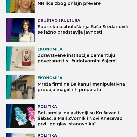
NN lica zbog onlajn prevare
DRUŠTVO I KULTURA
Sportska psihološkinja Saša Sredanović
se lažno predstavlja javnosti
EKONOMIJA
Zdravstvene institucije demantuju
povezanost s „čudotvornim čajem“
EKONOMIJA
Mreža firmi na Balkanu i manipulativna
prodaja magičnih preparata
POLITIKA
Bot-armija: najaktivniji su Kruševac i
Šabac, a Mali Zvornik i Novi Kneževac
prvi „po glavi stanovnika“
POLITIKA