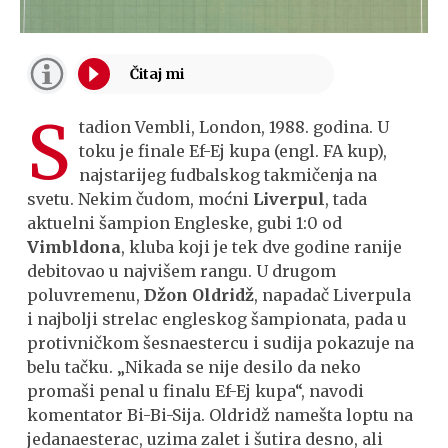
S
tadion Vembli, London, 1988. godina. U
toku je finale Ef-Ej kupa (engl. FA kup),
najstarijeg fudbalskog takmičenja na
svetu. Nekim čudom, moćni
Liverpul
, tada
aktuelni šampion Engleske, gubi 1:0 od
Vimbldona
, kluba koji je tek dve godine ranije
debitovao u najvišem rangu. U drugom
poluvremenu,
Džon Oldridž
, napadač Liverpula
i najbolji strelac engleskog šampionata, pada u
protivničkom šesnaestercu i sudija pokazuje na
belu tačku. „Nikada se nije desilo da neko
promaši penal u finalu Ef-Ej kupa“, navodi
komentator Bi-Bi-Sija. Oldridž namešta loptu na
jedanaesterac, uzima zalet i šutira desno, ali