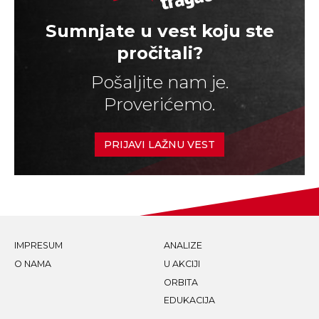
Sumnjate u vest koju ste
pročitali?
Pošaljite nam je.
Proverićemo.
PRIJAVI LAŽNU VEST
IMPRESUM
ANALIZE
O NAMA
U AKCIJI
ORBITA
EDUKACIJA