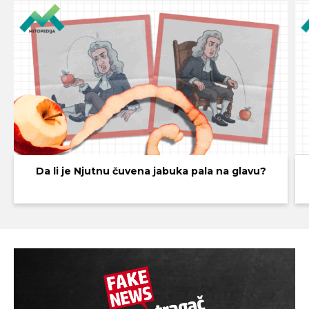
Da li je Njutnu čuvena jabuka pala na glavu?