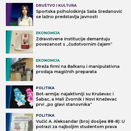
DRUŠTVO I KULTURA
Sportska psihološkinja Saša Sredanović
se lažno predstavlja javnosti
EKONOMIJA
Zdravstvene institucije demantuju
povezanost s „čudotvornim čajem“
EKONOMIJA
Mreža firmi na Balkanu i manipulativna
prodaja magičnih preparata
POLITIKA
Bot-armija: najaktivniji su Kruševac i
Šabac, a Mali Zvornik i Novi Kneževac
prvi „po glavi stanovnika“
POLITIKA
Vučić A. Aleksandar (broj dosijea 88-8): U
potrazi za najboljim studentom prava