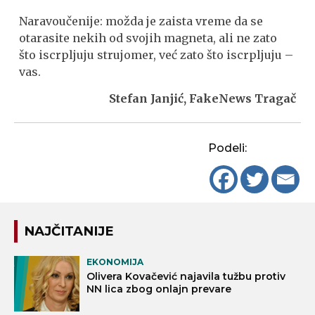
Naravoučenije: možda je zaista vreme da se
otarasite nekih od svojih magneta, ali ne zato
što iscrpljuju strujomer, već zato što iscrpljuju –
vas.
Stefan Janjić, FakeNews Tragač
Podeli:
NAJČITANIJE
EKONOMIJA
Olivera Kovačević najavila tužbu protiv
NN lica zbog onlajn prevare