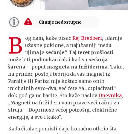
B
og nam, kaže pisac
Rej Bredberi
, „daruje
užasne poklone, a najužasniji među
njima je
sećanje
“. Taj
teret prošlosti
može biti podmukao čak i kad su
sećanja
šarena
– poput
magneta na frižiderima
. Tako,
na primer, postoji teorija da vas magnet iz
Paralije ili Pariza nije koštao samo onih
inicijalnih evro-dva, već ćete ga „otplaćivati“
dok god ga ne bacite. Što kaže naslov
Dnevnika
,
„Magneti na frižideru vam prave veći račun za
struju – Doprinose većoj potrošnji električne
energije, a evo i kako“.
Kada čitalac pomisli da je konačno otkrio šta