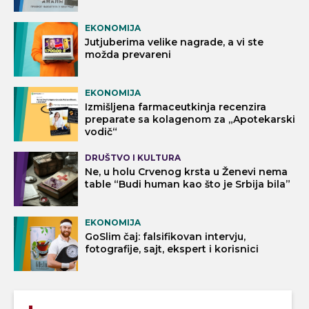
EKONOMIJA
Jutjuberima velike nagrade, a vi ste
možda prevareni
EKONOMIJA
Izmišljena farmaceutkinja recenzira
preparate sa kolagenom za „Apotekarski
vodič“
DRUŠTVO I KULTURA
Ne, u holu Crvenog krsta u Ženevi nema
table “Budi human kao što je Srbija bila”
EKONOMIJA
GoSlim čaj: falsifikovan intervju,
fotografije, sajt, ekspert i korisnici