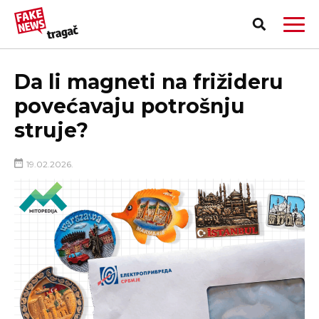
Da li magneti na frižideru
povećavaju potrošnju
struje?
19.02.2026.
PRIJAVI LAŽNU VEST!