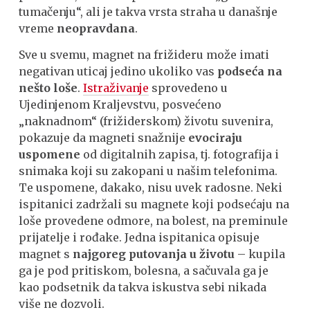
tumačenju“, ali je takva vrsta straha u današnje
vreme
neopravdana
.
Sve u svemu, magnet na frižideru može imati
negativan uticaj jedino ukoliko vas
podseća na
nešto loše
.
Istraživanje
sprovedeno u
Ujedinjenom Kraljevstvu, posvećeno
„naknadnom“ (frižiderskom) životu suvenira,
pokazuje da magneti snažnije
evociraju
uspomene
od digitalnih zapisa, tj. fotografija i
snimaka koji su zakopani u našim telefonima.
Te uspomene, dakako, nisu uvek radosne. Neki
ispitanici zadržali su magnete koji podsećaju na
loše provedene odmore, na bolest, na preminule
prijatelje i rođake. Jedna ispitanica opisuje
magnet s
najgoreg putovanja u životu
– kupila
ga je pod pritiskom, bolesna, a sačuvala ga je
kao podsetnik da takva iskustva sebi nikada
više ne dozvoli.