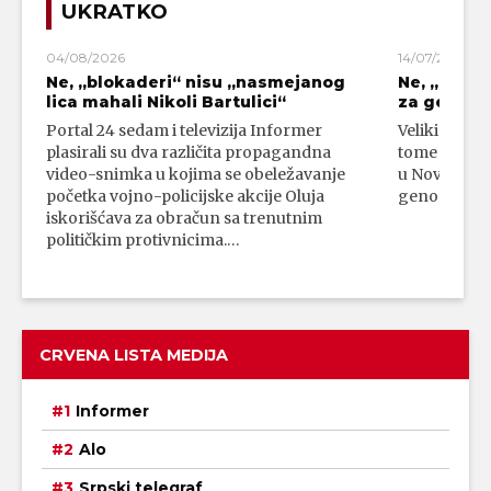
UKRATKO
04/08/2026
14/07/2026
Ne, „blokaderi“ nisu „nasmejanog
Ne, „bloka
lica mahali Nikoli Bartulici“
za genoci
Portal 24 sedam i televizija Informer
Veliki broj 
plasirali su dva različita propagandna
tome da su 
video-snimka u kojima se obeležavanje
u Novom Paz
početka vojno-policijske akcije Oluja
genocidni n
iskorišćava za obračun sa trenutnim
političkim protivnicima.…
CRVENA LISTA MEDIJA
Informer
Alo
Srpski telegraf