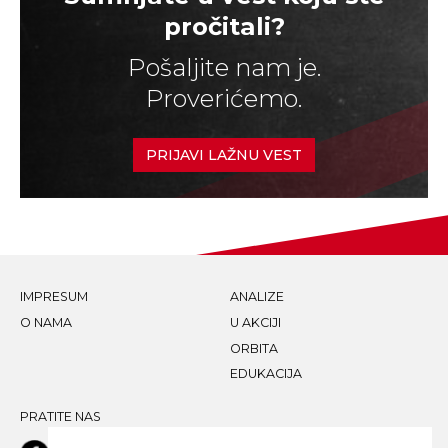
pročitali?
Pošaljite nam je.
Proverićemo.
PRIJAVI LAŽNU VEST
IMPRESUM
ANALIZE
O NAMA
U AKCIJI
ORBITA
EDUKACIJA
PRATITE NAS