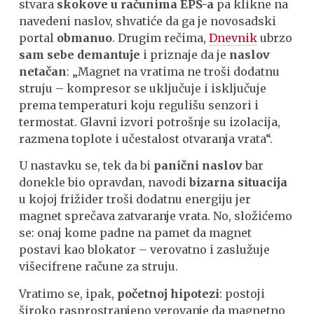
stvara
skokove u računima EPS-a
pa klikne na
navedeni naslov, shvatiće da ga je novosadski
portal
obmanuo
. Drugim rečima,
Dnevnik
ubrzo
sam sebe demantuje
i priznaje da je
naslov
netačan
: „Magnet na vratima ne troši dodatnu
struju – kompresor se uključuje i isključuje
prema temperaturi koju regulišu senzori i
termostat. Glavni izvori potrošnje su izolacija,
razmena toplote i učestalost otvaranja vrata“.
U nastavku se, tek da bi
panični naslov
bar
donekle bio opravdan, navodi
bizarna situacija
u kojoj frižider troši dodatnu energiju jer
magnet sprečava zatvaranje vrata. No, složićemo
se: onaj kome padne na pamet da magnet
postavi kao blokator – verovatno i zaslužuje
višecifrene račune za struju.
Vratimo se, ipak,
početnoj hipotezi
: postoji
široko rasprostranjeno verovanje da magnetno