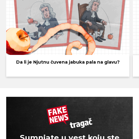
Da li je Njutnu čuvena jabuka pala na glavu?
Sumnjate u vest koju ste