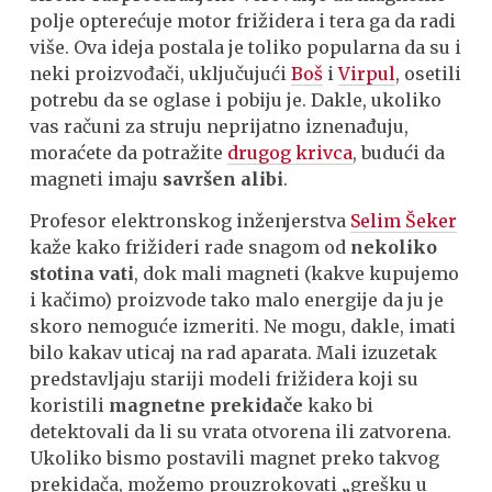
polje opterećuje motor frižidera i tera ga da radi
više. Ova ideja postala je toliko popularna da su i
neki proizvođači, uključujući
Boš
i
Virpul
, osetili
potrebu da se oglase i pobiju je. Dakle, ukoliko
vas računi za struju neprijatno iznenađuju,
moraćete da potražite
drugog krivca
, budući da
magneti imaju
savršen alibi
.
Profesor elektronskog inženjerstva
Selim Šeker
kaže kako frižideri rade snagom od
nekoliko
stotina vati
, dok mali magneti (kakve kupujemo
i kačimo) proizvode tako malo energije da ju je
skoro nemoguće izmeriti. Ne mogu, dakle, imati
bilo kakav uticaj na rad aparata. Mali izuzetak
predstavljaju stariji modeli frižidera koji su
koristili
magnetne prekidače
kako bi
detektovali da li su vrata otvorena ili zatvorena.
Ukoliko bismo postavili magnet preko takvog
prekidača, možemo prouzrokovati „grešku u