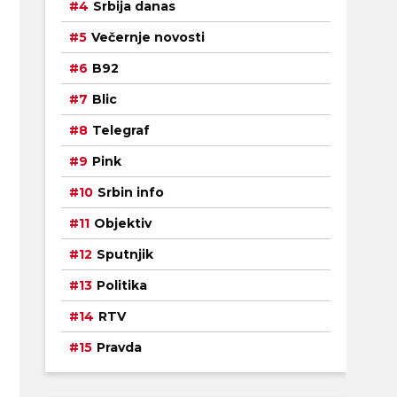
Srbija danas
Večernje novosti
B92
Blic
Telegraf
Pink
Srbin info
Objektiv
Sputnjik
Politika
RTV
Pravda