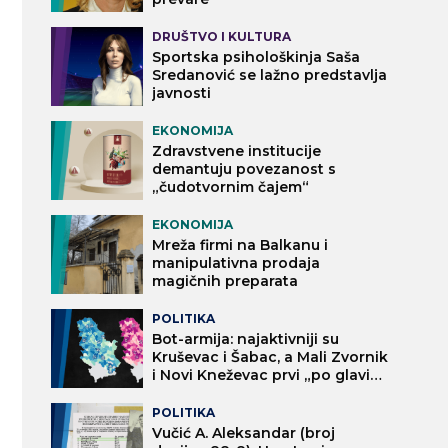
DRUŠTVO I KULTURA
Sportska psihološkinja Saša
Sredanović se lažno predstavlja
javnosti
EKONOMIJA
Zdravstvene institucije
demantuju povezanost s
„čudotvornim čajem“
EKONOMIJA
Mreža firmi na Balkanu i
manipulativna prodaja
magičnih preparata
POLITIKA
Bot-armija: najaktivniji su
Kruševac i Šabac, a Mali Zvornik
i Novi Kneževac prvi „po glavi
stanovnika“
POLITIKA
Vučić A. Aleksandar (broj