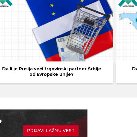
Da li je Rusija veći trgovinski partner Srbije
Da
od Evropske unije?
?
PRIJAVI LAŽNU VEST