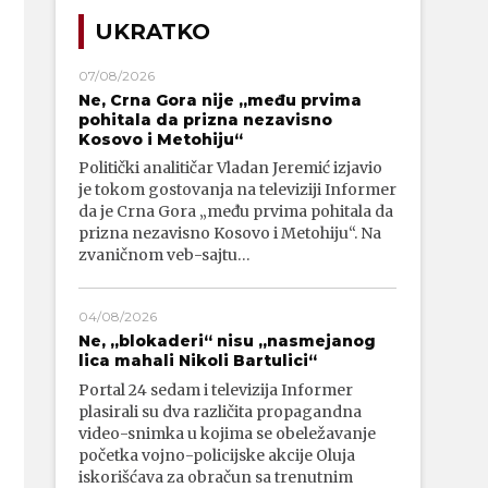
UKRATKO
07/08/2026
Ne, Crna Gora nije „među prvima
pohitala da prizna nezavisno
Kosovo i Metohiju“
Politički analitičar Vladan Jeremić izjavio
je tokom gostovanja na televiziji Informer
da je Crna Gora „među prvima pohitala da
prizna nezavisno Kosovo i Metohiju“. Na
zvaničnom veb-sajtu…
04/08/2026
Ne, „blokaderi“ nisu „nasmejanog
lica mahali Nikoli Bartulici“
Portal 24 sedam i televizija Informer
plasirali su dva različita propagandna
video-snimka u kojima se obeležavanje
početka vojno-policijske akcije Oluja
iskorišćava za obračun sa trenutnim