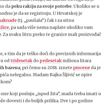
eno da
peku rakiju za svoje potrebe
. Ukoliko se u
dno je da se registruju. U Hrvatskoj je
naknade
(tj. „paušala“) čak i za sitnu
kšice
, pa sada više nema naplate ukoliko vam
e
. Za svaku litru preko te granice mali proizvođač
e, s tim da je teško doći do preciznih informacija
ju od
tridesetak
do
pedesetak
miliona litara
ih bazena
, pri čemu su 2018. iznete
procene
da je
pića nelegalno. Madam Rajka Šljivić se opire
rukom?
one koji posluju „ispod žita“, mada treba imati u
e dovesti i do boljih prilika. Dve i po godine