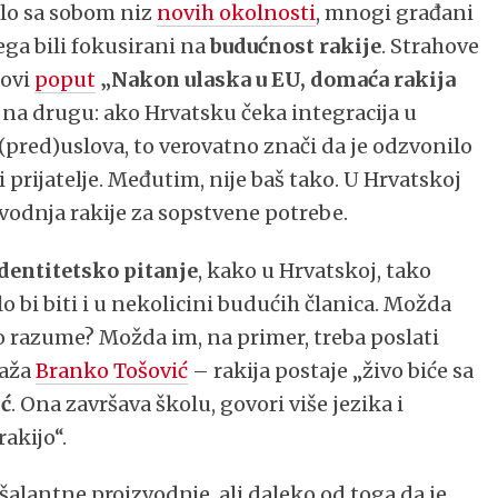
ilo sa sobom niz
novih okolnosti
, mnogi građani
vega bili fokusirani na
budućnost rakije
. Strahove
lovi
poput
„Nakon ulaska u EU, domaća rakija
la na drugu: ako Hrvatsku čeka integracija u
 (pred)uslova, to verovatno znači da je odzvonilo
 prijatelje. Međutim, nije baš tako. U Hrvatskoj
vodnja rakije za sopstvene potrebe.
dentitetsko pitanje
, kako u Hrvatskoj, tako
lo bi biti i u nekolicini budućih članica. Možda
to razume? Možda im, na primer, treba poslati
paža
Branko Tošović
– rakija postaje „živo biće sa
ić
. Ona završava školu, govori više jezika i
akijo“.
šalantne proizvodnje, ali daleko od toga da je