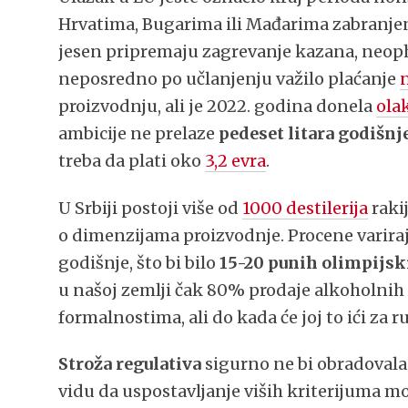
Hrvatima, Bugarima ili Mađarima zabranj
jesen pripremaju zagrevanje kazana, neopho
neposredno po učlanjenju važilo plaćanje
proizvodnju, ali je 2022. godina donela
ola
ambicije ne prelaze
pedeset litara godišnj
treba da plati oko
3,2 evra
.
U Srbiji postoji više od
1000 destilerija
rakij
o dimenzijama proizvodnje. Procene varira
godišnje, što bi bilo
15-20 punih olimpijsk
u našoj zemlji čak 80% prodaje alkoholnih 
formalnostima, ali do kada će joj to ići za 
Stroža regulativa
sigurno ne bi obradovala 
vidu da uspostavljanje viših kriterijuma mož