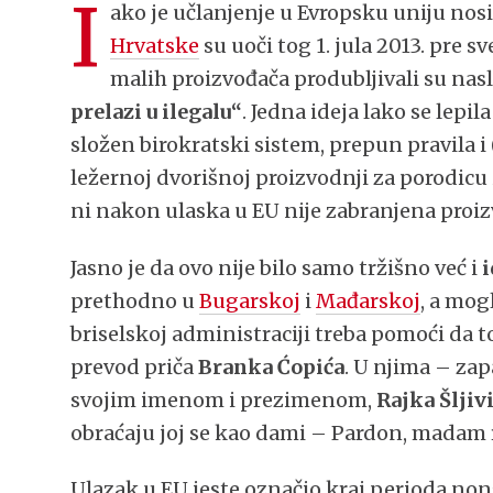
I
ako je učlanjenje u Evropsku uniju nos
Hrvatske
su uoči tog 1. jula 2013. pre s
malih proizvođača produbljivali su nas
prelazi u ilegalu“
. Jedna ideja lako se lepi
složen birokratski sistem, prepun pravila i
ležernoj dvorišnoj proizvodnji za porodicu i
ni nakon ulaska u EU nije zabranjena proiz
Jasno je da ovo nije bilo samo tržišno već i
i
prethodno u
Bugarskoj
i
Mađarskoj
, a mog
briselskoj administraciji treba pomoći da 
prevod priča
Branka Ćopića
. U njima – za
svojim imenom i prezimenom,
Rajka Šljiv
obraćaju joj se kao dami – Pardon, madam r
Ulazak u EU jeste označio kraj perioda non