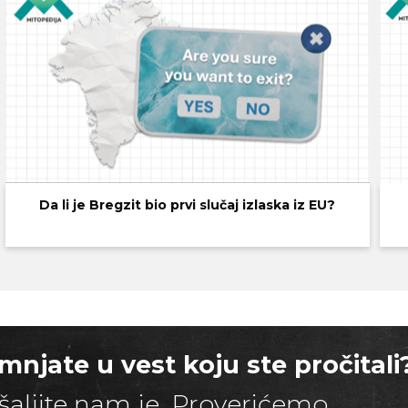
Da li je Bregzit bio prvi slučaj izlaska iz EU?
mnjate u vest koju ste pročitali
šaljite nam je. Proverićemo.