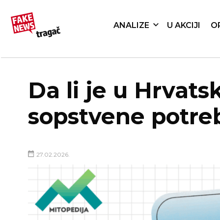
ANALIZE
U AKCIJI
O
Da li je u Hrvats
sopstvene potre
27.02.2026.