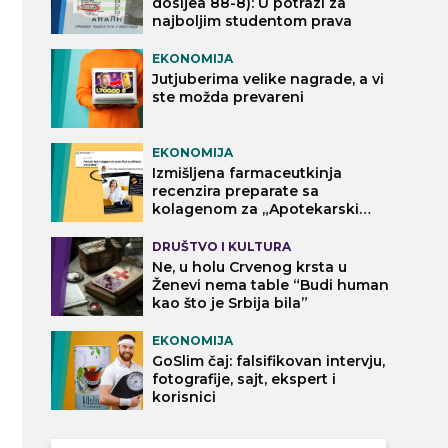
dosijea 88-8): U potrazi za
najboljim studentom prava
EKONOMIJA
Jutjuberima velike nagrade, a vi
ste možda prevareni
EKONOMIJA
Izmišljena farmaceutkinja
recenzira preparate sa
kolagenom za „Apotekarski
vodič“
DRUŠTVO I KULTURA
Ne, u holu Crvenog krsta u
Ženevi nema table “Budi human
kao što je Srbija bila”
EKONOMIJA
GoSlim čaj: falsifikovan intervju,
fotografije, sajt, ekspert i
korisnici