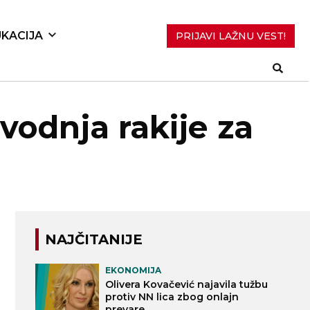
KACIJA
PRIJAVI LAŽNU VEST!
zvodnja rakije za
NAJČITANIJE
EKONOMIJA
Olivera Kovačević najavila tužbu
protiv NN lica zbog onlajn
prevare