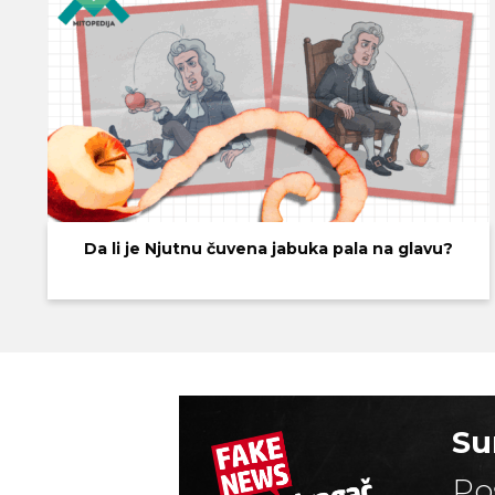
Da li je Njutnu čuvena jabuka pala na glavu?
Su
Po