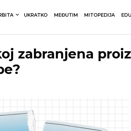
RBITA
UKRATKO
MEĐUTIM
MITOPEDIJA
EDU
koj zabranjena proi
be?