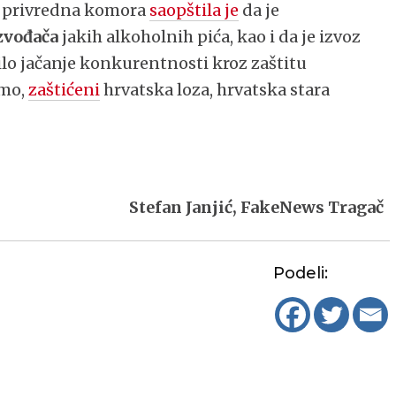
va privredna komora
saopštila je
da je
zvođača
jakih alkoholnih pića, kao i da je izvoz
lo jačanje konkurentnosti kroz zaštitu
imo,
zaštićeni
hrvatska loza, hrvatska stara
Stefan Janjić, FakeNews Tragač
Podeli: