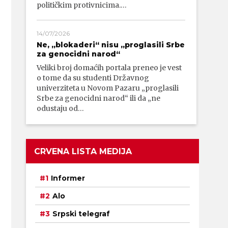
političkim protivnicima.…
14/07/2026
Ne, „blokaderi“ nisu „proglasili Srbe
za genocidni narod“
Veliki broj domaćih portala preneo je vest
o tome da su studenti Državnog
univerziteta u Novom Pazaru „proglasili
Srbe za genocidni narod“ ili da „ne
odustaju od…
CRVENA LISTA MEDIJA
Informer
Alo
Srpski telegraf