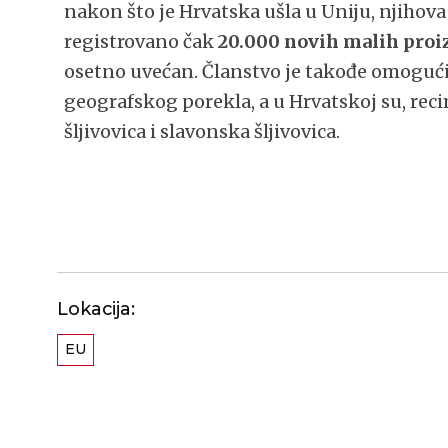
nakon što je Hrvatska ušla u Uniju, njiho
registrovano čak
20.000 novih malih proi
osetno uvećan. Članstvo je takođe omogući
geografskog porekla, a u Hrvatskoj su, rec
šljivovica i slavonska šljivovica.
Lokacija:
EU