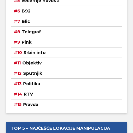
Večernje novosti
B92
Blic
Telegraf
Pink
Srbin info
Objektiv
Sputnjik
Politika
RTV
Pravda
TOP 5 – NAJČEŠĆE LOKACIJE MANIPULACIJA