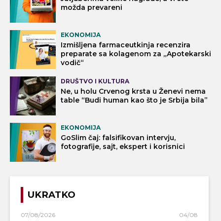
možda prevareni
EKONOMIJA
Izmišljena farmaceutkinja recenzira
preparate sa kolagenom za „Apotekarski
vodič“
DRUŠTVO I KULTURA
Ne, u holu Crvenog krsta u Ženevi nema
table “Budi human kao što je Srbija bila”
EKONOMIJA
GoSlim čaj: falsifikovan intervju,
fotografije, sajt, ekspert i korisnici
UKRATKO
07/08/2026
04/08/2026