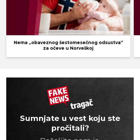
Nema „obaveznog šestomesečnog odsustva“
za očeve u Norveškoj
Sumnjate u vest koju ste
pročitali?