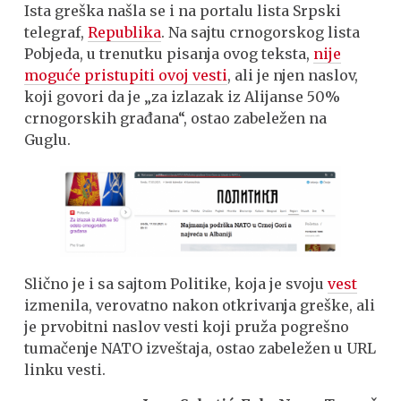
Ista greška našla se i na portalu lista Srpski
telegraf,
Republika
. Na sajtu crnogorskog lista
Pobjeda, u trenutku pisanja ovog teksta,
nije
moguće pristupiti ovoj vesti
, ali je njen naslov,
koji govori da je „za izlazak iz Alijanse 50%
crnogorskih građana“, ostao zabeležen na
Guglu.
Slično je i sa sajtom Politike, koja je svoju
vest
izmenila, verovatno nakon otkrivanja greške, ali
je prvobitni naslov vesti koji pruža pogrešno
tumačenje NATO izveštaja, ostao zabeležen u URL
linku vesti.