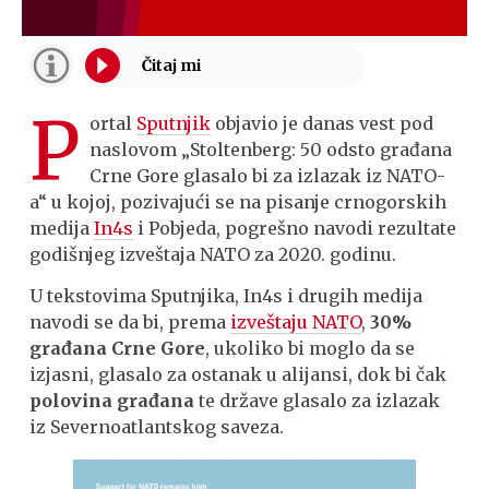
P
ortal
Sputnjik
objavio je danas vest pod
naslovom „Stoltenberg: 50 odsto građana
Crne Gore glasalo bi za izlazak iz NATO-
a“ u kojoj, pozivajući se na pisanje crnogorskih
medija
In4s
i Pobjeda, pogrešno navodi rezultate
godišnjeg izveštaja NATO za 2020. godinu.
U tekstovima Sputnjika, In4s i drugih medija
navodi se da bi, prema
izveštaju NATO
,
30%
građana Crne Gore
, ukoliko bi moglo da se
izjasni, glasalo za ostanak u alijansi, dok bi čak
polovina građana
te države glasalo za izlazak
iz Severnoatlantskog saveza.