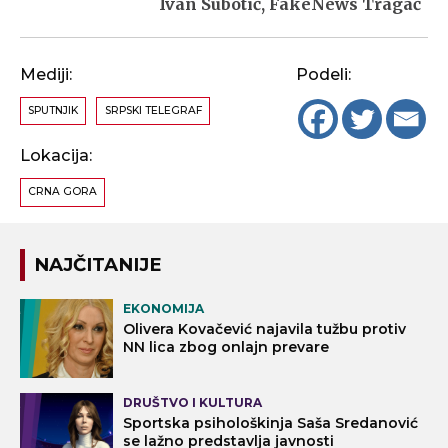
Ivan Subotić, FakeNews Tragač
Mediji:
Podeli:
SPUTNJIK
SRPSKI TELEGRAF
Lokacija:
CRNA GORA
NAJČITANIJE
EKONOMIJA
Olivera Kovačević najavila tužbu protiv
NN lica zbog onlajn prevare
DRUŠTVO I KULTURA
Sportska psihološkinja Saša Sredanović
se lažno predstavlja javnosti