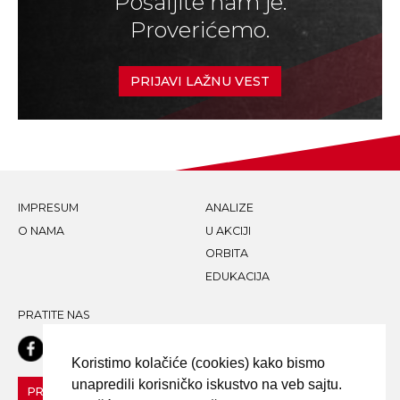
Pošaljite nam je.
Proverićemo.
PRIJAVI LAŽNU VEST
IMPRESUM
ANALIZE
O NAMA
U AKCIJI
ORBITA
EDUKACIJA
PRATITE NAS
Koristimo kolačiće (cookies) kako bismo
unapredili korisničko iskustvo na veb sajtu.
PRIJAVI LAŽNU VEST!