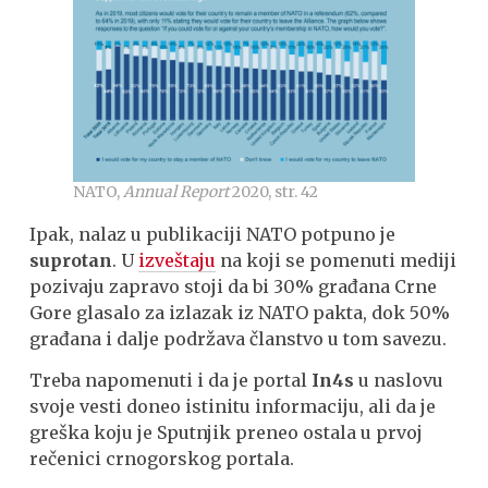
NATO,
Annual Report
2020, str. 42
Ipak, nalaz u publikaciji NATO potpuno je
suprotan
. U
izveštaju
na koji se pomenuti mediji
pozivaju zapravo stoji da bi 30% građana Crne
Gore glasalo za izlazak iz NATO pakta, dok 50%
građana i dalje podržava članstvo u tom savezu.
Treba napomenuti i da je portal
In4s
u naslovu
svoje vesti doneo istinitu informaciju, ali da je
greška koju je Sputnjik preneo ostala u prvoj
rečenici crnogorskog portala.