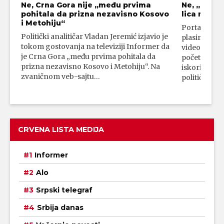
Ne, Crna Gora nije „među prvima
Ne, „blok
pohitala da prizna nezavisno Kosovo
lica mahali
i Metohiju“
Portal 24 se
Politički analitičar Vladan Jeremić izjavio je
plasirali su
tokom gostovanja na televiziji Informer da
video-snimk
je Crna Gora „među prvima pohitala da
početka vojn
prizna nezavisno Kosovo i Metohiju“. Na
iskorišćava
zvaničnom veb-sajtu…
političkim 
CRVENA LISTA MEDIJA
Informer
Alo
Srpski telegraf
Srbija danas