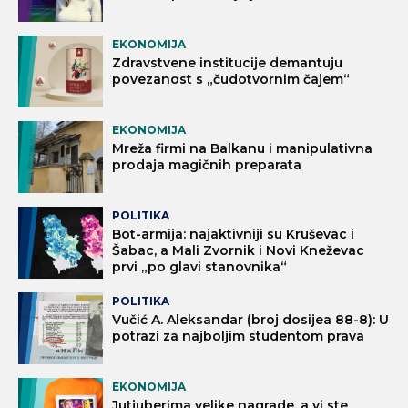
EKONOMIJA
Zdravstvene institucije demantuju
povezanost s „čudotvornim čajem“
EKONOMIJA
Mreža firmi na Balkanu i manipulativna
prodaja magičnih preparata
POLITIKA
Bot-armija: najaktivniji su Kruševac i
Šabac, a Mali Zvornik i Novi Kneževac
prvi „po glavi stanovnika“
POLITIKA
Vučić A. Aleksandar (broj dosijea 88-8): U
potrazi za najboljim studentom prava
EKONOMIJA
Jutjuberima velike nagrade, a vi ste