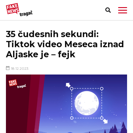
35 čudesnih sekundi:
Tiktok video Meseca iznad
Aljaske je – fejk
18.12.2023.
PRIJAVI LAŽNU VEST!