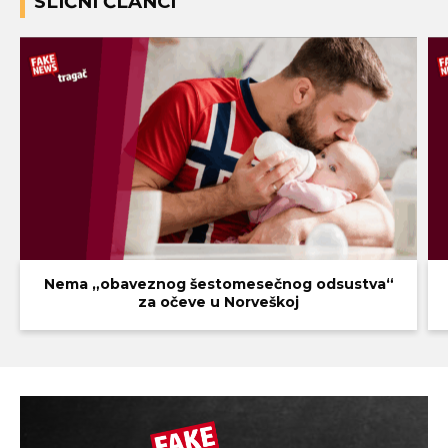
SLIČNI ČLANCI
Nema „obaveznog šestomesečnog odsustva“
za očeve u Norveškoj