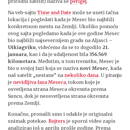
prirodni satelit) naziva se
perigej
.
Na veb-sajtu
Time and Date
može se uneti tačna
lokacija i pogledati kada je Mesec bio najbliži
konkretnom mestu na Zemlji. Ukoliko pomoću
ovog sajta pogledamo kada je ove godine Mesec
bio najbliži najsevernijem gradu na Aljasci –
Utkiagviku
, videćemo da se to dogodilo
21.
januara
, kao i da je udaljenost bila
356.569
kilometara
. Međutim, u tom trenutku, Mesec je
bio u svojoj fazi koja se naziva
novi Mesec
, kada
naš satelit „nestane” na
nekoliko dana
. U pitanju
je
nevidljiva faza Meseca
, tokom koje je
osvetljena strana Meseca okrenuta prema
Suncu, dok je neosvetljena strana okrenuta
prema Zemlji.
Konačno, pronašli smo i odakle je originalni
snimak potekao.
Rojters
je sporni video zapis
analizirao još u aprilu prošle godine. Prema