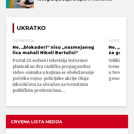
UKRATKO
04/08/2026
14/07/2026
Ne, „blokaderi“ nisu „nasmejanog
Ne, „bloka
lica mahali Nikoli Bartulici“
za genoci
Portal 24 sedam i televizija Informer
Veliki broj 
plasirali su dva različita propagandna
tome da su 
video-snimka u kojima se obeležavanje
u Novom Paz
početka vojno-policijske akcije Oluja
genocidni n
iskorišćava za obračun sa trenutnim
političkim protivnicima.…
CRVENA LISTA MEDIJA