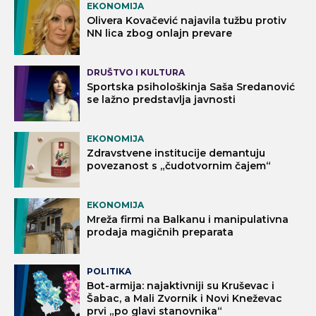
EKONOMIJA
Olivera Kovačević najavila tužbu protiv
NN lica zbog onlajn prevare
DRUŠTVO I KULTURA
Sportska psihološkinja Saša Sredanović
se lažno predstavlja javnosti
EKONOMIJA
Zdravstvene institucije demantuju
povezanost s „čudotvornim čajem“
EKONOMIJA
Mreža firmi na Balkanu i manipulativna
prodaja magičnih preparata
POLITIKA
Bot-armija: najaktivniji su Kruševac i
Šabac, a Mali Zvornik i Novi Kneževac
prvi „po glavi stanovnika“