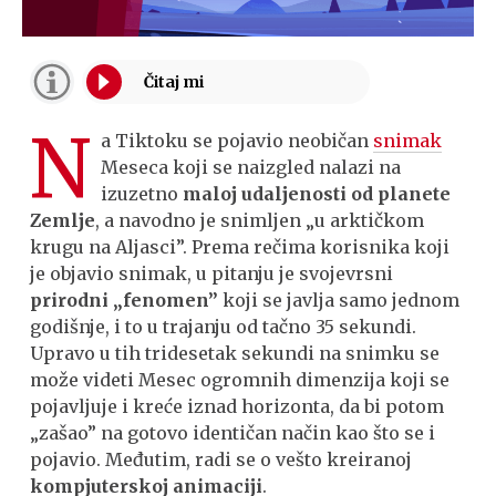
N
a Tiktoku se pojavio neobičan
snimak
Meseca koji se naizgled nalazi na
izuzetno
maloj udaljenosti od planete
Zemlje
, a navodno je snimljen „u arktičkom
krugu na Aljasci”. Prema rečima korisnika koji
je objavio snimak, u pitanju je svojevrsni
prirodni „fenomen”
koji se javlja samo jednom
godišnje, i to u trajanju od tačno 35 sekundi.
Upravo u tih tridesetak sekundi na snimku se
može videti Mesec ogromnih dimenzija koji se
pojavljuje i kreće iznad horizonta, da bi potom
„zašao” na gotovo identičan način kao što se i
pojavio. Međutim, radi se o vešto kreiranoj
kompjuterskoj animaciji
.