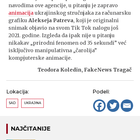
navodima ove agencije, u pitanju je zapravo
animacija
ukrajinskog stručnjaka za računarsku
grafiku
Alekseja Patreva
, koji je originalni
snimak objavio na svom Tik Tok nalogu još
2021. godine. Izgleda da ipak nije u pitanju
nikakav „prirodni fenomen od 35 sekundi” već
isključivo manipulativna „čarolija”
kompjuterske animacije.
Teodora Koledin, FakeNews Tragač
Lokacija:
Podeli:
SAD
UKRAJINA
NAJČITANIJE