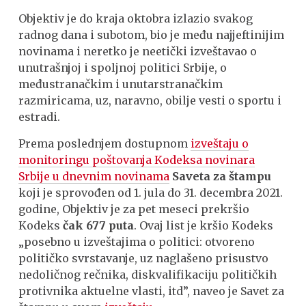
Objektiv je do kraja oktobra izlazio svakog
radnog dana i subotom, bio je među najjeftinijim
novinama i nеretko je neetički izveštavao o
unutrašnjoj i spoljnoj politici Srbije, o
međustranačkim i unutarstranačkim
razmiricama, uz, naravno, obilje vesti o sportu i
estradi.
Prema poslednjem dostupnom
izveštaju o
monitoringu poštovanja Kodeksa novinara
Srbije u dnevnim novinama
Saveta za štampu
koji je sprovođen od 1. jula do 31. decembra 2021.
godine, Objektiv je za pet meseci prekršio
Kodeks
čak 677 puta
. Ovaj list je kršio Kodeks
„posebno u izveštajima o politici: otvoreno
političko svrstavanje, uz naglašeno prisustvo
nedoličnog rečnika, diskvalifikaciju političkih
protivnika aktuelne vlasti, itd”, naveo je Savet za