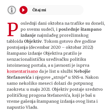
P
oslednji dani oktobra na trafike su doneli,
po svemu sudeći, i
poslednje štampano
izdanje
najmlađeg prorežimskog
tabloida
Objektiv
. Tokom gotovo dve godine
postojanja (decembar 2020 – oktobar 2022)
štampano izdanje Objektiva pratilo je
senzacionalističku uređivačku politiku
istoimenog portala, a u javnosti je isprva
komentarisano
da je list u službi
Nebojše
Stefanovića
i njegove „struje“ u SNS-u. Nakon
samo nekoliko meseci dolazi do potpunog
zaokreta: u maju 2021. Objektiv postaje sredstvo
političkog progona Stefanovića, koji je baš u
vreme gašenja štampanog izdanja ovog lista i
napustio Vladu.