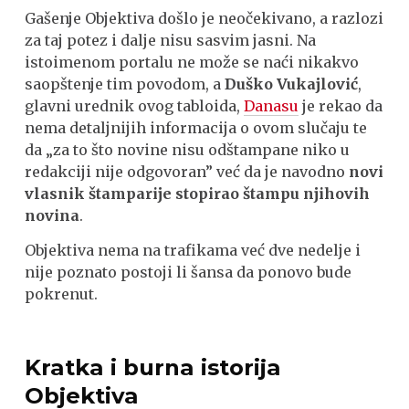
Gašenje Objektiva došlo je neočekivano, a razlozi
za taj potez i dalje nisu sasvim jasni. Na
istoimenom portalu ne može se naći nikakvo
saopštenje tim povodom, a
Duško Vukajlović
,
glavni urednik ovog tabloida,
Danasu
je rekao da
nema detaljnijih informacija o ovom slučaju te
da „za to što novine nisu odštampane niko u
redakciji nije odgovoran” već da je navodno
novi
vlasnik štamparije stopirao štampu njihovih
novina
.
Objektiva nema na trafikama već dve nedelje i
nije poznato postoji li šansa da ponovo bude
pokrenut.
Kratka i burna istorija
Objektiva