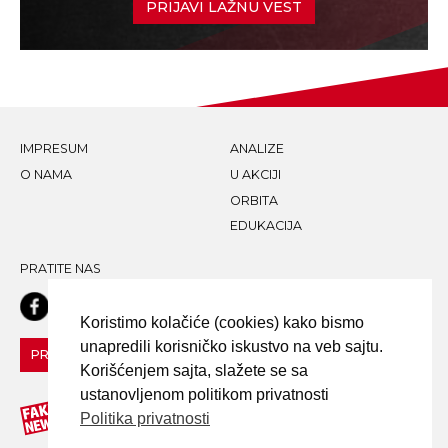
PRIJAVI LAŽNU VEST
IMPRESUM
ANALIZE
O NAMA
U AKCIJI
ORBITA
EDUKACIJA
PRATITE NAS
Koristimo kolačiće (cookies) kako bismo
unapredili korisničko iskustvo na veb sajtu.
PRIJAVI LAŽNU VEST!
Korišćenjem sajta, slažete se sa
ustanovljenom politikom privatnosti
Politika privatnosti