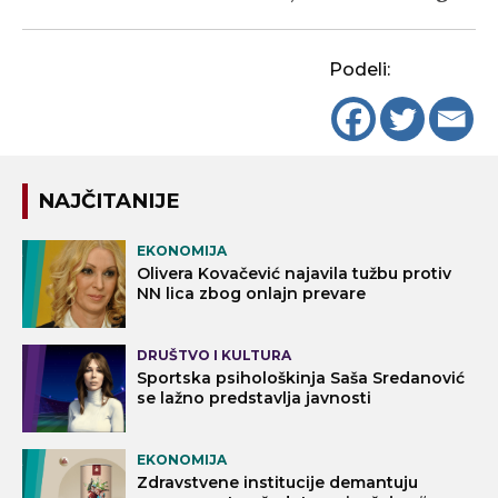
Podeli:
NAJČITANIJE
EKONOMIJA
Olivera Kovačević najavila tužbu protiv
NN lica zbog onlajn prevare
DRUŠTVO I KULTURA
Sportska psihološkinja Saša Sredanović
se lažno predstavlja javnosti
EKONOMIJA
Zdravstvene institucije demantuju