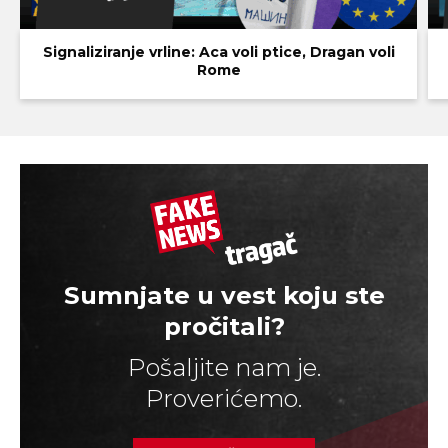
Signaliziranje vrline: Aca voli ptice, Dragan voli
Rome
Sumnjate u vest koju ste
pročitali?
Pošaljite nam je.
Proverićemo.