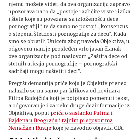
njemu možete videti da ova organizacija zapravo
upozorava na to da „postoje različite vrste rizika
i štete koje su povezane sa izloženošću dece
pornografiji“, te da samo ne postoji „konsenzus
o stepenu štetnosti pornografije za decu“. Kada
smo se obratili Unicefu zbog navoda Objektiva, u
odgovoru nam je prosleđen vrlo jasan članak
ove organizacije pod naslovom „Zaštita dece od
štetnih uticaja pornografije – pornografski
sadržaji mogu naštetiti deci“.
Pregršt demantija priče koju je Objektiv preneo
nalazilo se na samo par klikova od novinara
Filipa Radojčića koji je potpisao pomenuti tekst,
a odgovoran je i za neke druge dezinformacije iz
Objektiva, poput
priča o sastanku Putina i
Bajdena u Beogradu
i
tajnim pregovorima
Nemačke i Rusije
koje je navodno objavila CIA.