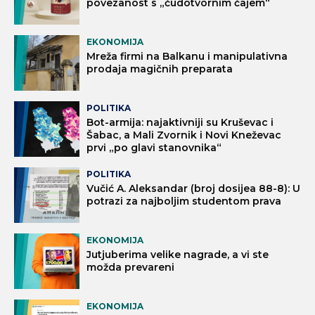
povezanost s „čudotvornim čajem“
EKONOMIJA
Mreža firmi na Balkanu i manipulativna
prodaja magičnih preparata
POLITIKA
Bot-armija: najaktivniji su Kruševac i
Šabac, a Mali Zvornik i Novi Kneževac
prvi „po glavi stanovnika“
POLITIKA
Vučić A. Aleksandar (broj dosijea 88-8): U
potrazi za najboljim studentom prava
EKONOMIJA
Jutjuberima velike nagrade, a vi ste
možda prevareni
EKONOMIJA