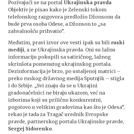
Pozivajući se na portal
Ukrajinska pravda
Objektiv je pisao kako je Zelenski tokom
telefonskog razgovora predložio Džonsonu da
bude prva osoba Odese, a Džonson to „sa
zahvalnošću prihvatio”.
Međutim, pravi izvor ove vesti ipak su bili
ruski
mediji
, a ne Ukrajinska pravda. Oni su lažnu
informaciju pokupili sa satiričnog, lažnog
skrinšota pomenutog ukrajinskog portala.
Dezinformacija je brzo, po ustaljenoj matrici –
preko ruskog državnog medija Sputnjik – stigla
i do Srbije. „Svi znaju da se u Ukrajini
gradonačelnici ne biraju ukazom, već na
izborima koji su prilično konkurentni,
pogotovo u velikim gradovima kao što je Odesa”,
rekao je tada za Tragač urednik Evropske
pravde, partnerskog portala Ukrajinske pravde,
Sergej Sidorenko
.