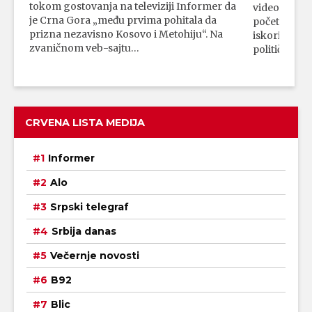
tokom gostovanja na televiziji Informer da
video-snimk
je Crna Gora „među prvima pohitala da
početka vojn
prizna nezavisno Kosovo i Metohiju“. Na
iskorišćava
zvaničnom veb-sajtu…
političkim 
CRVENA LISTA MEDIJA
Informer
Alo
Srpski telegraf
Srbija danas
Večernje novosti
B92
Blic