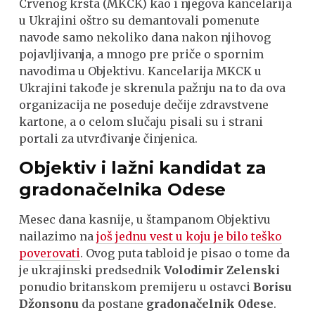
Crvenog krsta (MKCK) kao i njegova kancelarija
u Ukrajini oštro su demantovali pomenute
navode samo nekoliko dana nakon njihovog
pojavljivanja, a mnogo pre priče o spornim
navodima u Objektivu. Kancelarija MKCK u
Ukrajini takođe je skrenula pažnju na to da ova
organizacija ne poseduje dečije zdravstvene
kartone, a o celom slučaju pisali su i strani
portali za utvrđivanje činjenica.
Objektiv i lažni kandidat za
gradonačelnika Odese
Mesec dana kasnije, u štampanom Objektivu
nailazimo na
još jednu vest u koju je bilo teško
poverovati
. Ovog puta tabloid je pisao o tome da
je ukrajinski predsednik
Volodimir Zelenski
ponudio britanskom premijeru u ostavci
Borisu
Džonsonu
da postane
gradonačelnik Odese
.