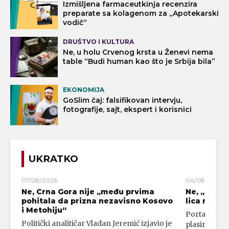
Izmišljena farmaceutkinja recenzira
preparate sa kolagenom za „Apotekarski
vodič“
DRUŠTVO I KULTURA
Ne, u holu Crvenog krsta u Ženevi nema
table “Budi human kao što je Srbija bila”
EKONOMIJA
GoSlim čaj: falsifikovan intervju,
fotografije, sajt, ekspert i korisnici
UKRATKO
07/08/2026
04/08/2026
Ne, Crna Gora nije „među prvima
Ne, „blok
pohitala da prizna nezavisno Kosovo
lica mahali
i Metohiju“
Portal 24 se
Politički analitičar Vladan Jeremić izjavio je
plasirali su