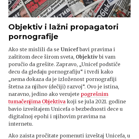
Objektiv i lažni propagatori
pornografije
Ako ste mislili da se
Unicef
bavi pravima i
zaštitom dece širom sveta,
Objektiv
bi vam
poručio da grešite. Zapravo, „Unicef podstiče
decu da gledaju pornografiju“ i tvrdi kako
„nema dokaza da je izloženost pornografiji
štetna za njihov (dečiji) razvoj“. Ovo je istina,
naravno, jedino ako verujete
pogrešnim
tumačenjima Objektiva
koji se jula 2021. godine
bavio izveštajem Unicefa o bezbednosti dece u
digitalnoj epohi i njihovim pravima na
internetu.
Ako zaista pročitate pomenuti izveštaj Unicefa, u