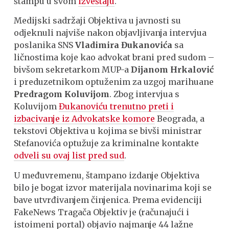
štampu u svom
izveštaju
.
Medijski sadržaji Objektiva u javnosti su
odjeknuli najviše nakon objavljivanja intervjua
poslanika SNS
Vladimira Đukanovića
sa
ličnostima koje kao advokat brani pred sudom –
bivšom sekretarkom MUP-a
Dijanom Hrkalović
i preduzetnikom optuženim za uzgoj marihuane
Predragom Koluvijom
. Zbog intervjua s
Koluvijom
Đukanoviću trenutno preti i
izbacivanje iz Advokatske komore
Beograda, a
tekstovi Objektiva u kojima se bivši ministrar
Stefanovića optužuje za kriminalne kontakte
odveli su ovaj list pred sud
.
U međuvremenu, štampano izdanje Objektiva
bilo je bogat izvor materijala novinarima koji se
bave utvrđivanjem činjenica. Prema evidenciji
FakeNews Tragača Objektiv je (računajući i
istoimeni portal) objavio najmanje 44 lažne