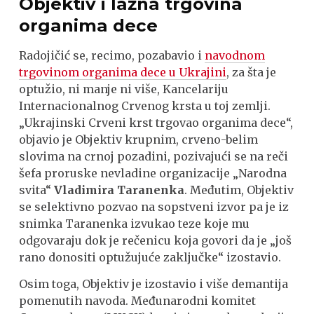
Objektiv i lažna trgovina
organima dece
Radojičić se, recimo, pozabavio i
navodnom
trgovinom organima dece u Ukrajini
, za šta je
optužio, ni manje ni više, Kancelariju
Internacionalnog Crvenog krsta u toj zemlji.
„Ukrajinski Crveni krst trgovao organima dece“,
objavio je Objektiv krupnim, crveno-belim
slovima na crnoj pozadini, pozivajući se na reči
šefa proruske nevladine organizacije „Narodna
svita“
Vladimira Taranenka
. Međutim, Objektiv
se selektivno pozvao na sopstveni izvor pa je iz
snimka Taranenka izvukao teze koje mu
odgovaraju dok je rečenicu koja govori da je „još
rano donositi optužujuće zaključke“ izostavio.
Osim toga, Objektiv je izostavio i više demantija
pomenutih navoda. Međunarodni komitet