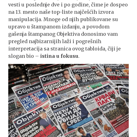
vesti u poslednje dve i po godine, čime je dospeo
na 13. mesto naše top-liste najčešćih izvora
manipulacija. Mnoge od njih publikovane su
upravo u štampanom izdanju, a povodom
gašenja štampanog Objektiva donosimo vam
pregled najbizarnijih laži i pogrešnih
interpretacija sa stranica ovog tabloida, čiji je
slogan bio –
istina u fokusu
.