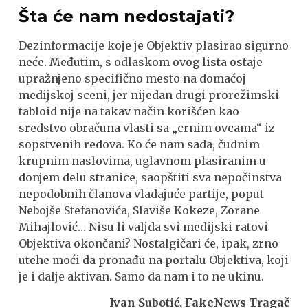
Šta će nam nedostajati?
Dezinformacije koje je Objektiv plasirao sigurno
neće. Međutim, s odlaskom ovog lista ostaje
upražnjeno specifično mesto na domaćoj
medijskoj sceni, jer nijedan drugi prorežimski
tabloid nije na takav način korišćen kao
sredstvo obračuna vlasti sa „crnim ovcama“ iz
sopstvenih redova. Ko će nam sada, čudnim
krupnim naslovima, uglavnom plasiranim u
donjem delu stranice, saopštiti sva nepočinstva
nepodobnih članova vladajuće partije, poput
Nebojše Stefanovića, Slaviše Kokeze, Zorane
Mihajlović… Nisu li valjda svi medijski ratovi
Objektiva okončani? Nostalgičari će, ipak, zrno
utehe moći da pronađu na portalu Objektiva, koji
je i dalje aktivan. Samo da nam i to ne ukinu.
Ivan Subotić, FakeNews Tragač