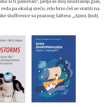
amo si ti pametan“, javlja se moj unutrašnji glas,
reda pa okušaj sreću, vrlo brzo ćeš se vratiti na
uke službenice sa praznog šaltera: „Ajmo, ljudi,