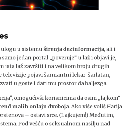
bes
 ulogu u sistemu
širenja dezinformacija
, ali i
a samo jedan portal „poveruje“ u laž i objavi je,
ista laž završiti i na velikom broju drugih
 televizije pojavi šarmantni lekar-šarlatan,
ozvati u goste i dati mu prostor da baljezga.
kcija“, omogućivši korisnicima da osim „lajkom“
rend malih onlajn dvoboja
. Ako više voliš Harija
 prstenova – ostavi srce. (Lajkujem!) Međutim,
sistema. Pod vešću o seksualnom nasilju nad