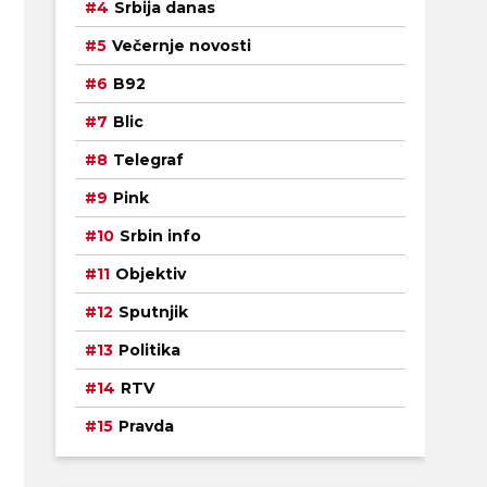
Srbija danas
Večernje novosti
B92
Blic
Telegraf
Pink
Srbin info
Objektiv
Sputnjik
Politika
RTV
Pravda