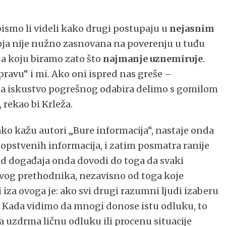
ismo li videli kako drugi postupaju u
nejasnim
koja nije nužno zasnovana na poverenju u tuđu
ja koju biramo zato što
najmanje uznemiruje
.
pravu“ i mi. Ako oni ispred nas greše –
ada iskustvo pogrešnog odabira delimo s gomilom
, rekao bi Krleža.
ko kažu autori „Bure informacija“, nastaje onda
sopstvenih informacija, i zatim posmatra ranije
ed događaja onda dovodi do toga da svaki
svog prethodnika, nezavisno od toga koje
 iza ovoga je: ako svi drugi razumni ljudi izaberu
. Kada vidimo da mnogi donose istu odluku, to
uzdrma ličnu odluku ili procenu situacije