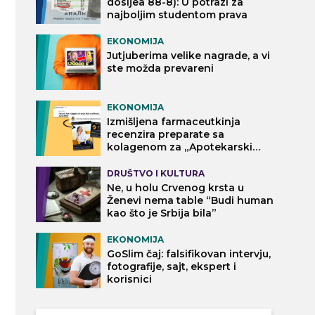
dosijea 88-8): U potrazi za
najboljim studentom prava
EKONOMIJA
Jutjuberima velike nagrade, a vi
ste možda prevareni
EKONOMIJA
Izmišljena farmaceutkinja
recenzira preparate sa
kolagenom za „Apotekarski
vodič“
DRUŠTVO I KULTURA
Ne, u holu Crvenog krsta u
Ženevi nema table “Budi human
kao što je Srbija bila”
EKONOMIJA
GoSlim čaj: falsifikovan intervju,
fotografije, sajt, ekspert i
korisnici