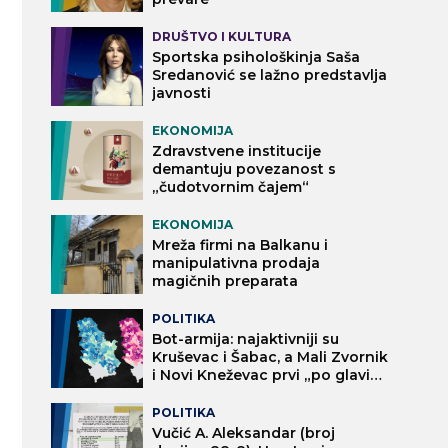
DRUŠTVO I KULTURA
Sportska psihološkinja Saša
Sredanović se lažno predstavlja
javnosti
EKONOMIJA
Zdravstvene institucije
demantuju povezanost s
„čudotvornim čajem“
EKONOMIJA
Mreža firmi na Balkanu i
manipulativna prodaja
magičnih preparata
POLITIKA
Bot-armija: najaktivniji su
Kruševac i Šabac, a Mali Zvornik
i Novi Kneževac prvi „po glavi
stanovnika“
POLITIKA
Vučić A. Aleksandar (broj