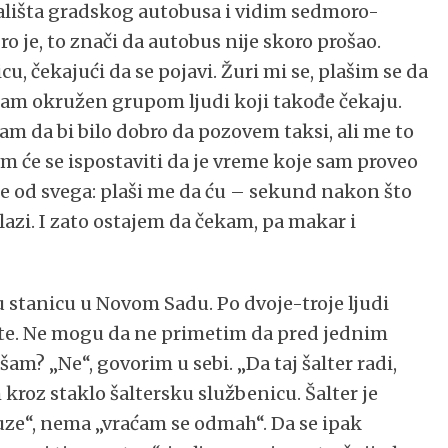
ališta gradskog autobusa i vidim sedmoro-
o je, to znači da autobus nije skoro prošao.
cu, čekajući da se pojavi. Žuri mi se, plašim se da
o sam okružen grupom ljudi koji takođe čekaju.
jam da bi bilo dobro da pozovem taksi, ali me to
em će se ispostaviti da je vreme koje sam proveo
re od svega: plaši me da ću – sekund nakon što
zi. I zato ostajem da čekam, pa makar i
 stanicu u Novom Sadu. Po dvoje-troje ljudi
rte. Ne mogu da ne primetim da pred jednim
m? „Ne“, govorim u sebi. „Da taj šalter radi,
 kroz staklo šaltersku službenicu. Šalter je
ze“, nema „vraćam se odmah“. Da se ipak