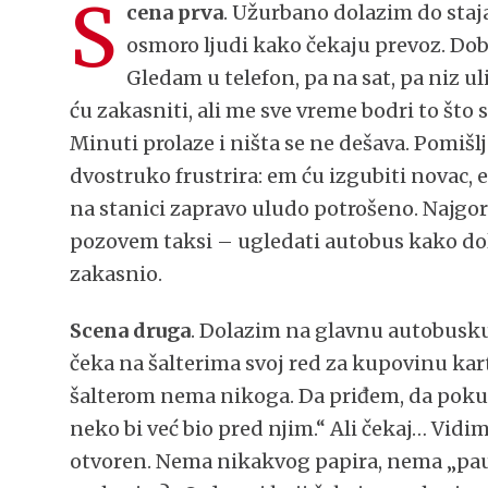
S
cena prva
. Užurbano dolazim do staj
osmoro ljudi kako čekaju prevoz. Dobr
Gledam u telefon, pa na sat, pa niz uli
ću zakasniti, ali me sve vreme bodri to št
Minuti prolaze i ništa se ne dešava. Pomišl
dvostruko frustrira: em ću izgubiti novac, 
na stanici zapravo uludo potrošeno. Najgo
pozovem taksi – ugledati autobus kako dola
zakasnio.
Scena druga
. Dolazim na glavnu autobusku
čeka na šalterima svoj red za kupovinu ka
šalterom nema nikoga. Da priđem, da pokuša
neko bi već bio pred njim.“ Ali čekaj… Vidim
otvoren. Nema nikakvog papira, nema „pau