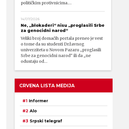
političkim protivnicima.…
14/07/2026
Ne, „blokaderi“ nisu „proglasili Srbe
za genocidni narod“
Veliki broj domaćih portala preneo je vest
o tome da su studenti Državnog
univerziteta u Novom Pazaru „proglasili
Srbe za genocidni narod“ ili da „ne
odustaju od…
CRVENA LISTA MEDIJA
Informer
Alo
Srpski telegraf