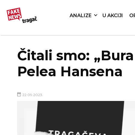
ANALIZE
U AKCIJI
O
Čitali smo: „Bur
Pelea Hansena
22.09.2023.