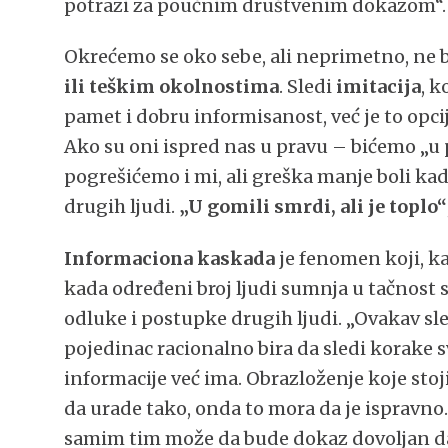
potrazi za poučnim društvenim dokazom“.
Okrećemo se oko sebe, ali neprimetno, ne b
ili teškim okolnostima
. Sledi
imitacija
, 
pamet i dobru informisanost, već je to opci
Ako su oni ispred nas u pravu – bićemo „u 
pogrešićemo i mi, ali greška manje boli k
drugih ljudi.
„U gomili smrdi, ali je toplo“
Informaciona kaskada
je fenomen koji, ka
kada određeni broj ljudi sumnja u tačnost 
odluke i postupke drugih ljudi. „Ovakav sl
pojedinac racionalno bira da sledi korake 
informacije već ima. Obrazloženje koje stoji
da urade tako, onda to mora da je ispravno
samim tim može da bude dokaz dovoljan da 