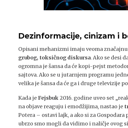
Dezinformacije, cinizam i 
Opisani mehanizmi imaju veoma značajnu
grubog, toksičnog diskursa
. Ako se desi d
ogromna je šansa da će kopi-pejst metodom 
sajtova. Ako se u jutarnjem programu jedne
velika je šansa da će ga i druge televizije p
Kada je
Fejsbuk
2016. godine uveo set „rea
na objave reaguju i emodžijima, nastao je
t
Potera – ostavi lajk, a ako si za Gospodara
ubrzo smo mogli da vidimo i naličje ovog 