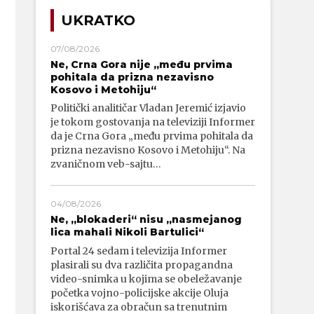
UKRATKO
07/08/2026
Ne, Crna Gora nije „među prvima
pohitala da prizna nezavisno
Kosovo i Metohiju“
Politički analitičar Vladan Jeremić izjavio
je tokom gostovanja na televiziji Informer
da je Crna Gora „među prvima pohitala da
prizna nezavisno Kosovo i Metohiju“. Na
zvaničnom veb-sajtu…
04/08/2026
Ne, „blokaderi“ nisu „nasmejanog
lica mahali Nikoli Bartulici“
Portal 24 sedam i televizija Informer
plasirali su dva različita propagandna
video-snimka u kojima se obeležavanje
početka vojno-policijske akcije Oluja
iskorišćava za obračun sa trenutnim