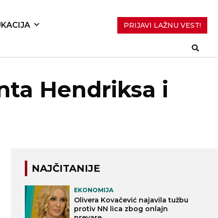
KACIJA
PRIJAVI LAŽNU VEST!
nta Hendriksa i
NAJČITANIJE
EKONOMIJA
Olivera Kovačević najavila tužbu
protiv NN lica zbog onlajn
prevare