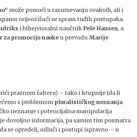
mo“
može pomoći u razumevanju ovakvih, ali i
upamo orijentišući se spram tuđih postupaka.
ndriks
i bihejvioralni naučnik
Pele Hansen
, a
r za promociju nauke
u prevodu
Marije
rići praznom šalteru) – tako i krupnije (da li
usrećemo s problemom
pluralističkog neznanja
.
čko neznanje i potencijalna manipulacija
e dovoljno informacija, pa samim tim posmatra
a se opredeli, odluči i postupi ispravno – u