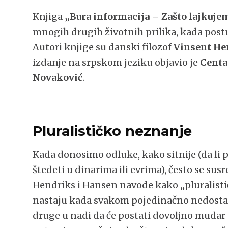
Knjiga
„Bura informacija – Zašto lajkuje
mnogih drugih životnih prilika, kada post
Autori knjige su danski filozof
Vinsent He
izdanje na srpskom jeziku objavio je
Centa
Novaković
.
Pluralističko neznanje
Kada donosimo odluke, kako sitnije (da li p
štedeti u dinarima ili evrima), često se s
Hendriks i Hansen navode kako „pluralisti
nastaju kada svakom pojedinačno nedostaj
druge u nadi da će postati dovoljno mudar d