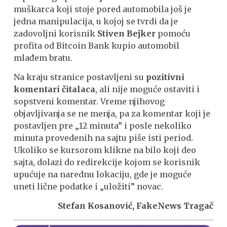
muškarca koji stoje pored automobila još je
jedna manipulacija, u kojoj se tvrdi da je
zadovoljni korisnik
Stiven Bejker
pomoću
profita od Bitcoin Bank kupio automobil
mlađem bratu.
Na kraju stranice postavljeni su
pozitivni
komentari čitalaca
, ali nije moguće ostaviti i
sopstveni komentar. Vreme njihovog
objavljivanja se ne menja, pa za komentar koji je
postavljen pre „12 minuta” i posle nekoliko
minuta provedenih na sajtu piše isti period.
Ukoliko se kursorom klikne na bilo koji deo
sajta, dolazi do redirekcije kojom se korisnik
upućuje na narednu lokaciju, gde je moguće
uneti lične podatke i „uložiti” novac.
Stefan Kosanović, FakeNews Tragač