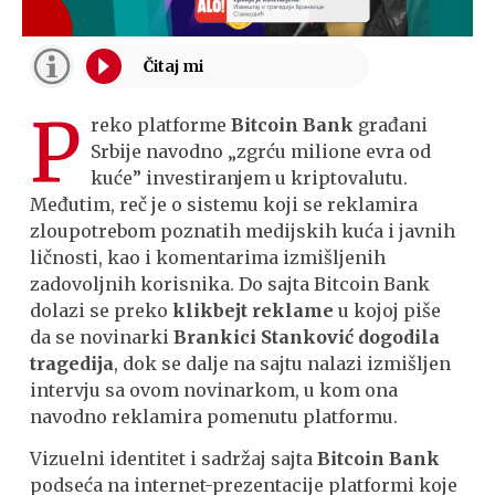
P
reko platforme
Bitcoin Bank
građani
Srbije navodno „zgrću milione evra od
kuće” investiranjem u kriptovalutu.
Međutim, reč je o sistemu koji se reklamira
zloupotrebom poznatih medijskih kuća i javnih
ličnosti, kao i komentarima izmišljenih
zadovoljnih korisnika. Do sajta Bitcoin Bank
dolazi se preko
klikbejt reklame
u kojoj piše
da se novinarki
Brankici Stanković
dogodila
tragedija
, dok se dalje na sajtu nalazi izmišljen
intervju sa ovom novinarkom, u kom ona
navodno reklamira pomenutu platformu.
Vizuelni identitet i sadržaj sajta
Bitcoin Bank
podseća na internet-prezentacije platformi koje