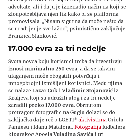
advokate, ali i da ju je iznenadio način na koji se
zloupotrebljava njen lik kako bi se platforma
promovisala. „Nisam sigurna da može nešto da
se uradi jer je sve lažno”, psimistično zaključuje
Brankica Stanković.
17.000 evra za tri nedelje
Svota novca koju korisnici treba da investiraju
iznosi
minimalno 250 evra
, a da se takvim
ulaganjem može obogatiti potvrđuju i
mnogobrojni izmišljeni korisnici. Među njima
se nalaze
Lazar Ćuk
i
Vladimir Stojanović
iz
Kraljeva koji su udružili ulog i za tri nedelje
zaradili
preko 17.000 evra
. Obrnutom
pretragom fotografije na Guglu dolazi se do
zaključka da je reč o LGBTI*
aktivistima
Oriolu
Pamiesu i Idanu Matalonu.
Fotografija
fudbalera
kiparskog Apoela
Vujadina Savića
i tri