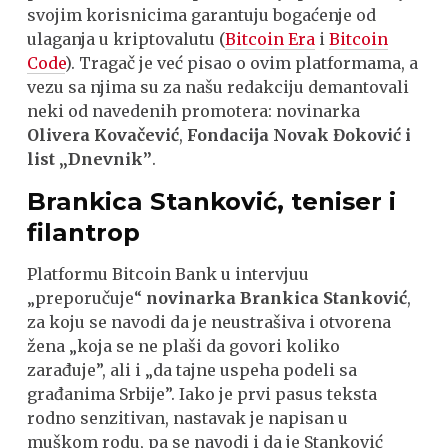
svojim korisnicima garantuju bogaćenje od
ulaganja u kriptovalutu (
Bitcoin Era
i
Bitcoin
Code
). Tragač je već pisao o ovim platformama, a
vezu sa njima su za našu redakciju demantovali
neki od navedenih promotera: novinarka
Olivera Kovačević
,
Fondacija Novak Đoković i
list „Dnevnik”
.
Brankica Stanković, teniser i
filantrop
Platformu Bitcoin Bank u intervjuu
„preporučuje“
novinarka Brankica Stanković
,
za koju se navodi da je neustrašiva i otvorena
žena „koja se ne plaši da govori koliko
zarađuje”, ali i „da tajne uspeha podeli sa
građanima Srbije”. Iako je prvi pasus teksta
rodno senzitivan, nastavak je napisan u
muškom rodu, pa se navodi i da je Stanković