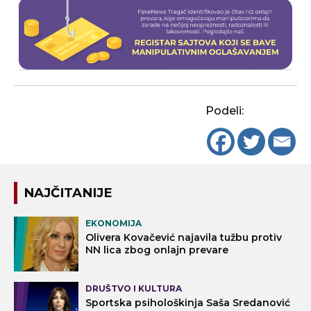
Podeli:
NAJČITANIJE
EKONOMIJA
Olivera Kovačević najavila tužbu protiv
NN lica zbog onlajn prevare
DRUŠTVO I KULTURA
Sportska psihološkinja Saša Sredanović