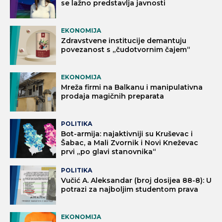
se lažno predstavlja javnosti
EKONOMIJA
Zdravstvene institucije demantuju
povezanost s „čudotvornim čajem“
EKONOMIJA
Mreža firmi na Balkanu i manipulativna
prodaja magičnih preparata
POLITIKA
Bot-armija: najaktivniji su Kruševac i
Šabac, a Mali Zvornik i Novi Kneževac
prvi „po glavi stanovnika“
POLITIKA
Vučić A. Aleksandar (broj dosijea 88-8): U
potrazi za najboljim studentom prava
EKONOMIJA