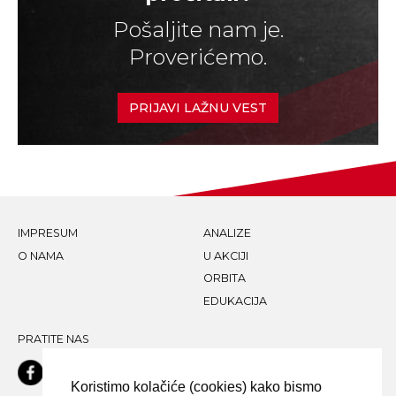
Pošaljite nam je.
Proverićemo.
PRIJAVI LAŽNU VEST
IMPRESUM
ANALIZE
O NAMA
U AKCIJI
ORBITA
EDUKACIJA
PRATITE NAS
Koristimo kolačiće (cookies) kako bismo