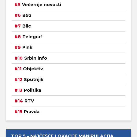
Večernje novosti
B92
Blic
Telegraf
Pink
Srbin info
Objektiv
Sputnjik
Politika
RTV
Pravda
TOP 5 – NAJČEŠĆE LOKACIJE MANIPULACIJA