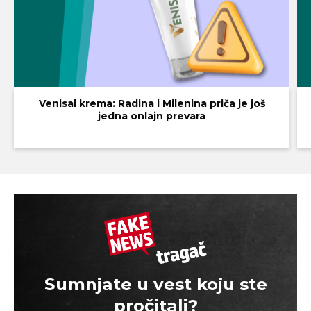
Venisal krema: Radina i Milenina priča je još
jedna onlajn prevara
Sumnjate u vest koju ste
pročitali?