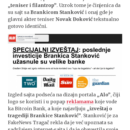
„teniser i filantrop”
. Uzrok tome je činjenica da
su sajt sa
Brankicom Stanković
i onaj gde je
glavni akter teniser
Novak Đoković
tekstualno
gotovo identični.
Izgled sajta podseća na dizajn portala
„Alo”
, čiji
logo se koristi i u popap
reklamama
koje vode
ka Bitcoin Bank, a koje najavljuju
„izveštaj o
tragediji Brankice Stanković”
. Stanković je za
FakeNews Tragač rekla da je već upoznata sa
sadržajem internet-sajta i da je obavestila svoje