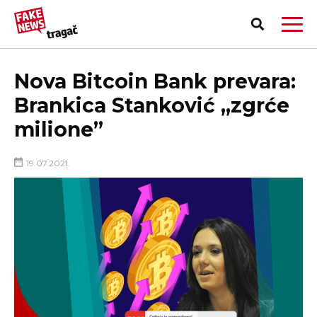
Nova Bitcoin Bank prevara:
Brankica Stanković „zgrće
milione”
19.07.2021.
PRIJAVI LAŽNU VEST!