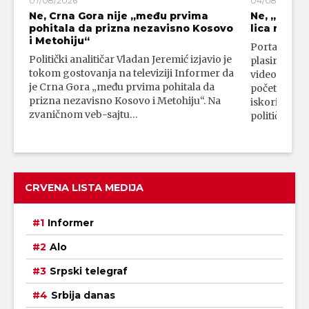
07/08/2026
04/08/2026
Ne, Crna Gora nije „među prvima
Ne, „blok
pohitala da prizna nezavisno Kosovo
lica mahali
i Metohiju“
Portal 24 se
Politički analitičar Vladan Jeremić izjavio je
plasirali su
tokom gostovanja na televiziji Informer da
video-snimk
je Crna Gora „među prvima pohitala da
početka vojn
prizna nezavisno Kosovo i Metohiju“. Na
iskorišćava
zvaničnom veb-sajtu…
političkim 
CRVENA LISTA MEDIJA
Informer
Alo
Srpski telegraf
Srbija danas