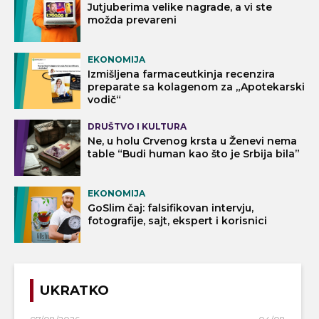
Jutjuberima velike nagrade, a vi ste
možda prevareni
EKONOMIJA
Izmišljena farmaceutkinja recenzira
preparate sa kolagenom za „Apotekarski
vodič“
DRUŠTVO I KULTURA
Ne, u holu Crvenog krsta u Ženevi nema
table “Budi human kao što je Srbija bila”
EKONOMIJA
GoSlim čaj: falsifikovan intervju,
fotografije, sajt, ekspert i korisnici
UKRATKO