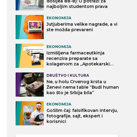
dosijea 88-8): U potrazi za
najboljim studentom prava
EKONOMIJA
Jutjuberima velike nagrade, a vi
ste možda prevareni
EKONOMIJA
Izmišljena farmaceutkinja
recenzira preparate sa
kolagenom za „Apotekarski
vodič“
DRUŠTVO I KULTURA
Ne, u holu Crvenog krsta u
Ženevi nema table “Budi human
kao što je Srbija bila”
EKONOMIJA
GoSlim čaj: falsifikovan intervju,
fotografije, sajt, ekspert i
korisnici