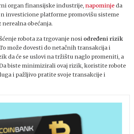
ni organ finansijske industrije,
napominje
da
ajn investicione platforme promovišu sisteme
z nerealna obećanja.
šćenje robota za trgovanje nosi
određeni rizik
„To može dovesti do netačnih transakcija i
ik da će se uslovi na tržištu naglo promeniti, a
Da biste minimizirali ovaj rizik, koristite robote
ga i pažljivo pratite svoje transakcije i