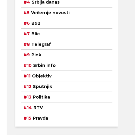
Srbija danas
Večernje novosti
B92
Blic
Telegraf
Pink
Srbin info
Objektiv
Sputnjik
Politika
RTV
Pravda