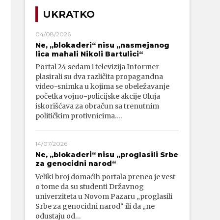
UKRATKO
04/08/2026
Ne, „blokaderi“ nisu „nasmejanog
lica mahali Nikoli Bartulici“
Portal 24 sedam i televizija Informer
plasirali su dva različita propagandna
video-snimka u kojima se obeležavanje
početka vojno-policijske akcije Oluja
iskorišćava za obračun sa trenutnim
političkim protivnicima.…
14/07/2026
Ne, „blokaderi“ nisu „proglasili Srbe
za genocidni narod“
Veliki broj domaćih portala preneo je vest
o tome da su studenti Državnog
univerziteta u Novom Pazaru „proglasili
Srbe za genocidni narod“ ili da „ne
odustaju od…