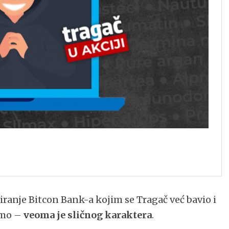
amiranje Bitcon Bank-a kojim se Tragač već bavio i
imo –
veoma je sličnog karaktera
.