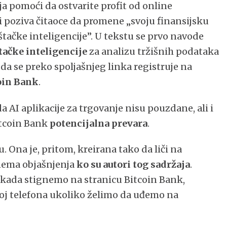
ija pomoći da ostvarite profit od online
i poziva čitaoce da promene „svoju finansijsku
tačke inteligencije”. U tekstu se prvo navode
tačke inteligencije
za analizu tržišnih podataka
v da se preko spoljašnjeg linka registruje na
oin Bank
.
a AI aplikacije za trgovanje nisu pouzdane, ali i
Bitcoin Bank
potencijalna prevara
.
. Ona je, pritom, kreirana tako da liči na
 nema objašnjenja
ko su autori tog sadržaja
.
i kada stignemo na stranicu Bitcoin Bank,
broj telefona ukoliko želimo da uđemo na