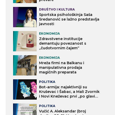
DRUŠTVO I KULTURA
Sportska psihološkinja Saša
Sredanović se lažno predstavlja
javnosti
EKONOMIJA
Zdravstvene institucije
demantuju povezanost s
„čudotvornim čajem“
EKONOMIJA
Mreža firmi na Balkanu i
manipulativna prodaja
magičnih preparata
POLITIKA
Bot-armija: najaktivniji su
Kruševac i Šabac, a Mali Zvornik
i Novi Kneževac prvi „po glavi
stanovnika“
POLITIKA
Vučić A. Aleksandar (broj