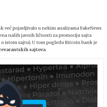
nk već pojavljivalo u nekim analizama FakeNews
ena naših javnih ličnosti za promociju sajta
i o istom sajtu). U tom pogledu Bitcoin bank je
revarantskih sajtova
.