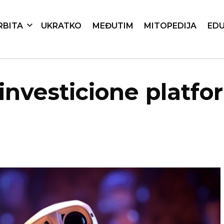
RBITA
UKRATKO
MEĐUTIM
MITOPEDIJA
EDU
 investicione plat