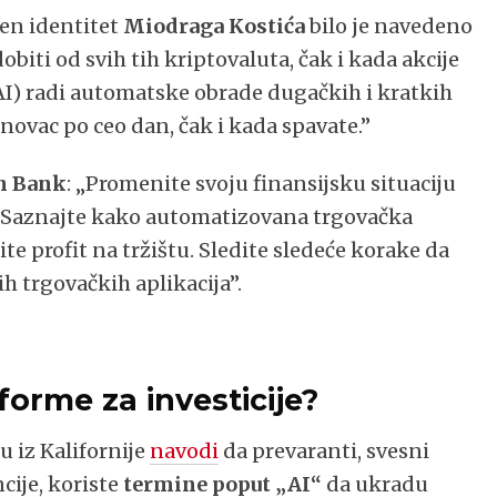
en identitet
Miodraga Kostića
bilo je navedeno
iti od svih tih kriptovaluta, čak i kada akcije
(AI) radi automatske obrade dugačkih i kratkih
 novac po ceo dan, čak i kada spavate.”
in Bank
: „Promenite svoju finansijsku situaciju
. Saznajte kako automatizovana trgovačka
e profit na tržištu. Sledite sledeće korake da
ih trgovačkih aplikacija”.
forme za investicije?
u iz Kalifornije
navodi
da prevaranti, svesni
cije, koriste
termine poput „AI“
da ukradu