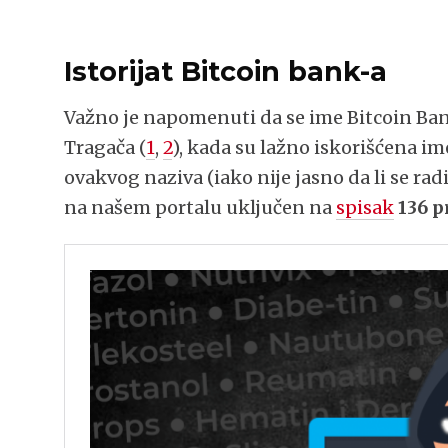
Istorijat Bitcoin bank-a
Važno je napomenuti da se ime Bitcoin Ba
Tragača (
1
,
2
), kada su lažno iskorišćena im
ovakvog naziva (iako nije jasno da li se rad
na našem portalu uključen na
spisak
136 p