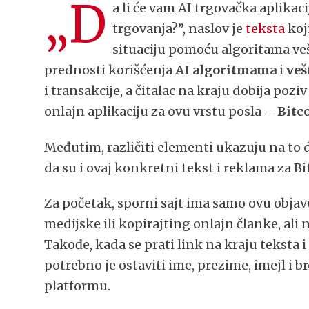
„D
a li će vam AI trgovačka aplikac
trgovanja?”, naslov je
teksta
koj
situaciju pomoću algoritama veš
prednosti korišćenja
AI algoritmama
i
veš
i transakcije, a čitalac na kraju dobija pozi
onlajn aplikaciju za ovu vrstu posla –
Bitc
Međutim, različiti elementi ukazuju na to d
da su i ovaj konkretni tekst i reklama za 
Za početak, sporni sajt ima samo ovu objavu
medijske ili kopirajting onlajn članke, ali
Takođe, kada se prati link na kraju teksta 
potrebno je ostaviti ime, prezime, imejl i 
platformu.