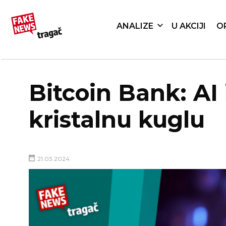
ANALIZE
U AKCIJI
O
Bitcoin Bank: AI
kristalnu kuglu
21.03.2024.