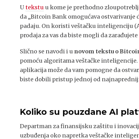
U
tekstu
u kome je prethodno zloupotreblj
da „Bitcoin Bank omogućava ostvarivanje dob
padaju. On koristi veštačku inteligenciju 
prodaja za vas da biste mogli da zarađujete
Slično se navodi i u
novom tekstu o Bitco
pomoću algoritama veštačke inteligencije
aplikacija može da vam pomogne da ostvarit
biste dobili pristup jednoj od najnaprednij
Koliko su pouzdane AI plat
Departman za finansijsku zaštitu i inovacij
uzbuđenja oko napretka veštačke inteligen