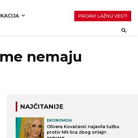
KACIJA
PRIJAVI LAŽNU VEST!
forme nemaju
NAJČITANIJE
EKONOMIJA
Olivera Kovačević najavila tužbu
protiv NN lica zbog onlajn
prevare