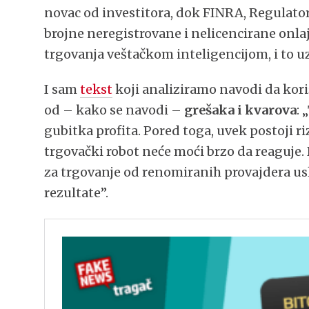
novac od investitora, dok FINRA, Regulator
brojne neregistrovane i nelicencirane onl
trgovanja veštačkom inteligencijom, i to u
I sam
tekst
koji analiziramo navodi da kori
od – kako se navodi –
grešaka i kvarova
: 
gubitka profita. Pored toga, uvek postoji riz
trgovački robot neće moći brzo da reaguje. 
za trgovanje od renomiranih provajdera uslu
rezultate”.