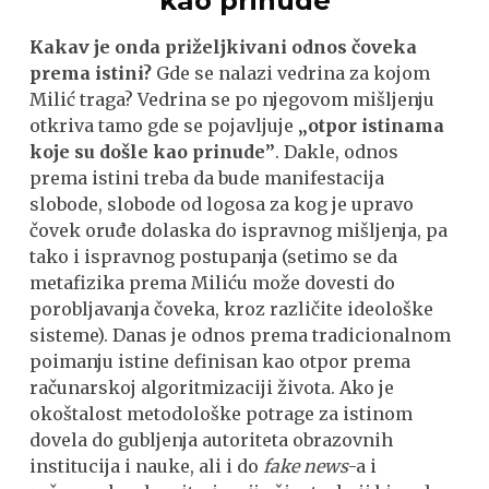
kao prinude
Kakav je onda priželjkivani odnos čoveka
prema istini?
Gde se nalazi vedrina za kojom
Milić traga? Vedrina se po njegovom mišljenju
otkriva tamo gde se pojavljuje
„otpor istinama
koje su došle kao prinude”
. Dakle, odnos
prema istini treba da bude manifestacija
slobode, slobode od logosa za kog je upravo
čovek oruđe dolaska do ispravnog mišljenja, pa
tako i ispravnog postupanja (setimo se da
metafizika prema Miliću može dovesti do
porobljavanja čoveka, kroz različite ideološke
sisteme). Danas je odnos prema tradicionalnom
poimanju istine definisan kao otpor prema
računarskoj algoritmizaciji života. Ako je
okoštalost metodološke potrage za istinom
dovela do gubljenja autoriteta obrazovnih
institucija i nauke, ali i do
fake news
-a i