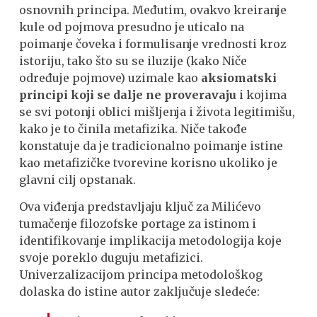
osnovnih principa. Međutim, ovakvo kreiranje
kule od pojmova presudno je uticalo na
poimanje čoveka i formulisanje vrednosti kroz
istoriju, tako što su se iluzije (kako Niče
određuje pojmove) uzimale kao
aksiomatski
principi koji se dalje ne proveravaju
i kojima
se svi potonji oblici mišljenja i života legitimišu,
kako je to činila metafizika. Niče takođe
konstatuje da je tradicionalno poimanje istine
kao metafizičke tvorevine korisno ukoliko je
glavni cilj opstanak.
Ova viđenja predstavljaju ključ za Milićevo
tumačenje filozofske portage za istinom i
identifikovanje implikacija metodologija koje
svoje poreklo duguju metafizici.
Univerzalizacijom principa metodološkog
dolaska do istine autor zaključuje sledeće: