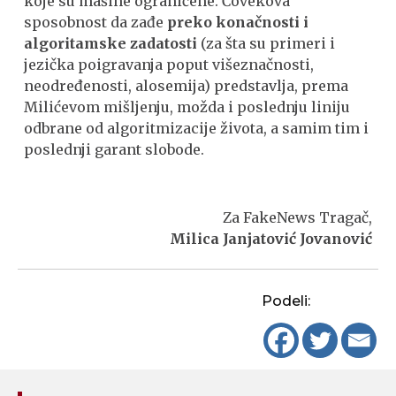
koje su mašine ograničene. Čovekova
sposobnost da zađe
preko konačnosti i
algoritamske zadatosti
(za šta su primeri i
jezička poigravanja poput višeznačnosti,
neodređenosti, alosemija) predstavlja, prema
Milićevom mišljenju, možda i poslednju liniju
odbrane od algoritmizacije života, a samim tim i
poslednji garant slobode.
Za FakeNews Tragač,
Milica Janjatović Jovanović
Podeli: