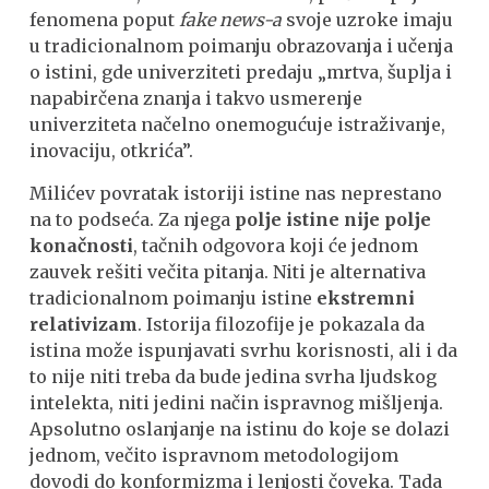
fenomena poput
fake news-a
svoje uzroke imaju
u tradicionalnom poimanju obrazovanja i učenja
o istini, gde univerziteti predaju „mrtva, šuplja i
napabirčena znanja i takvo usmerenje
univerziteta načelno onemogućuje istraživanje,
inovaciju, otkrića”.
Milićev povratak istoriji istine nas neprestano
na to podseća. Za njega
polje istine nije polje
konačnosti
, tačnih odgovora koji će jednom
zauvek rešiti večita pitanja. Niti je alternativa
tradicionalnom poimanju istine
ekstremni
relativizam
. Istorija filozofije je pokazala da
istina može ispunjavati svrhu korisnosti, ali i da
to nije niti treba da bude jedina svrha ljudskog
intelekta, niti jedini način ispravnog mišljenja.
Apsolutno oslanjanje na istinu do koje se dolazi
jednom, večito ispravnom metodologijom
dovodi do konformizma i lenjosti čoveka. Tada