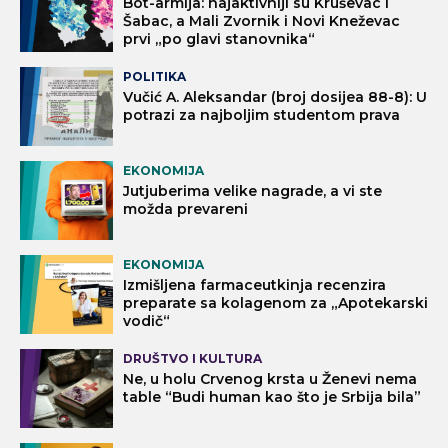
Bot-armija: najaktivniji su Kruševac i
Šabac, a Mali Zvornik i Novi Kneževac
prvi „po glavi stanovnika“
POLITIKA
Vučić A. Aleksandar (broj dosijea 88-8): U
potrazi za najboljim studentom prava
EKONOMIJA
Jutjuberima velike nagrade, a vi ste
možda prevareni
EKONOMIJA
Izmišljena farmaceutkinja recenzira
preparate sa kolagenom za „Apotekarski
vodič“
DRUŠTVO I KULTURA
Ne, u holu Crvenog krsta u Ženevi nema
table “Budi human kao što je Srbija bila”