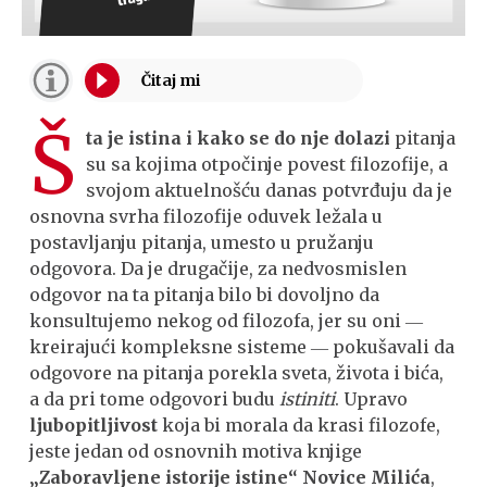
Š
ta je istina i kako se do nje dolazi
pitanja
su sa kojima otpočinje povest filozofije, a
svojom aktuelnošću danas potvrđuju da je
osnovna svrha filozofije oduvek ležala u
postavljanju pitanja, umesto u pružanju
odgovora. Da je drugačije, za nedvosmislen
odgovor na ta pitanja bilo bi dovoljno da
konsultujemo nekog od filozofa, jer su oni ―
kreirajući kompleksne sisteme ― pokušavali da
odgovore na pitanja porekla sveta, života i bića,
a da pri tome odgovori budu
istiniti
. Upravo
ljubopitljivost
koja bi morala da krasi filozofe,
jeste jedan od osnovnih motiva knjige
„Zaboravljene istorije istine“ Novice Milića
,