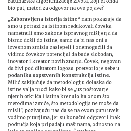
računarske algoritmizacije života, koji bi onda
bio put, metod za odgovor na ove pojave?
„Zaboravljena istorija istine“
nam pokazuje da
smo u potrazi za istinom redukovali čoveka,
nametnuli smo zakone ispravnog mišljenja da
bismo došli do istine, samo da bi nas oni u
izvesnom smislu zaslepeli i onemogućili da
vidimo čovekov potencijal da bude slobodan,
inovator i kreator novih znanja. Čovek, negovan
da živi pod diktatom logosa, pretvorio je sebe u
podanika sopstvenih konstrukcija istine
.
Milić zaključuje da metodologiju dolaska do
istine valja proći kako bi se „uz poštovanje
njenih otkrića i istina krenulo ka onom što
metodima izmiče, što metodologija ne može da
misli”, pozivajuću nas da se na ovom putu uvek
vodimo pitanjima, jer su konačni odgovori ipak
područja koja pripadaju mašinama, odnosno na