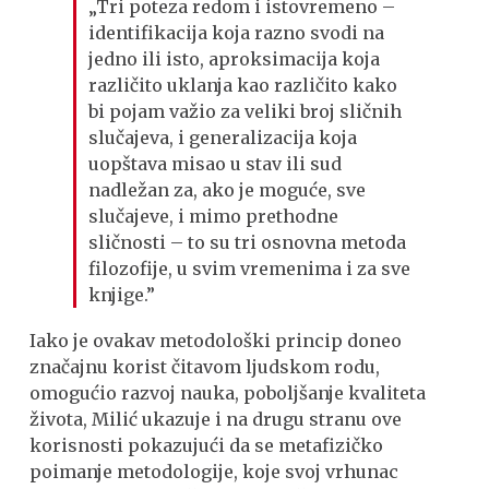
„Tri poteza redom i istovremeno –
identifikacija koja razno svodi na
jedno ili isto, aproksimacija koja
različito uklanja kao različito kako
bi pojam važio za veliki broj sličnih
slučajeva, i generalizacija koja
uopštava misao u stav ili sud
nadležan za, ako je moguće, sve
slučajeve, i mimo prethodne
sličnosti – to su tri osnovna metoda
filozofije, u svim vremenima i za sve
knjige.”
Iako je ovakav metodološki princip doneo
značajnu korist čitavom ljudskom rodu,
omogućio razvoj nauka, poboljšanje kvaliteta
života, Milić ukazuje i na drugu stranu ove
korisnosti pokazujući da se metafizičko
poimanje metodologije, koje svoj vrhunac