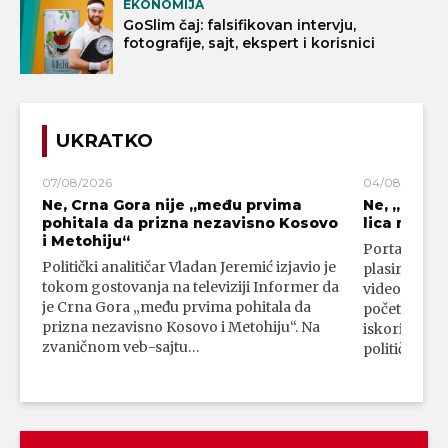
EKONOMIJA
GoSlim čaj: falsifikovan intervju,
fotografije, sajt, ekspert i korisnici
UKRATKO
07/08/2026
04/08/2026
Ne, Crna Gora nije „među prvima
Ne, „blok
pohitala da prizna nezavisno Kosovo
lica mahali
i Metohiju“
Portal 24 se
Politički analitičar Vladan Jeremić izjavio je
plasirali su
tokom gostovanja na televiziji Informer da
video-snimk
je Crna Gora „među prvima pohitala da
početka vojn
prizna nezavisno Kosovo i Metohiju“. Na
iskorišćava
zvaničnom veb-sajtu…
političkim 