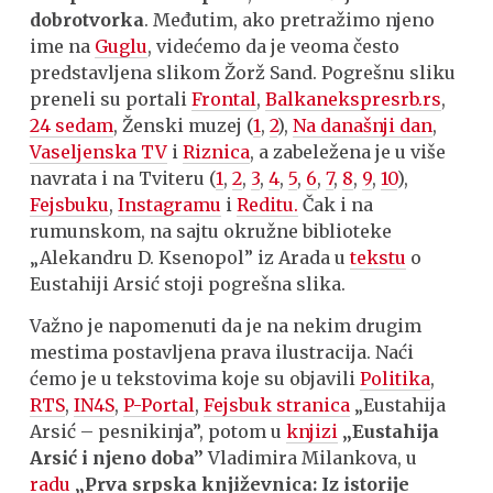
dobrotvorka
. Međutim, ako pretražimo njeno
ime na
Guglu
, videćemo da je veoma često
predstavljena slikom Žorž Sand. Pogrešnu sliku
preneli su portali
Frontal
,
Balkanekspresrb.rs
,
24 sedam
, Ženski muzej (
1
,
2
),
Na današnji dan
,
Vaseljenska TV
i
Riznica
, a zabeležena je u više
navrata i na Tviteru (
1
,
2
,
3
,
4
,
5
,
6
,
7
,
8
,
9
,
10
),
Fejsbuku
,
Instagramu
i
Reditu.
Čak i na
rumunskom, na sajtu okružne biblioteke
„Alekandru D. Ksenopol” iz Arada u
tekstu
o
Eustahiji Arsić stoji pogrešna slika.
Važno je napomenuti da je na nekim drugim
mestima postavljena prava ilustracija. Naći
ćemo je u tekstovima koje su objavili
Politika
,
RTS
,
IN4S
,
P-Portal
,
Fejsbuk stranica
„Eustahija
Arsić – pesnikinja”, potom u
knjizi
„Eustahija
Arsić i njeno doba”
Vladimira Milankova, u
radu
„Prva srpska književnica: Iz istorije