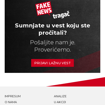
Sumnjate u vest koju ste
pročitali?
Pošaljite nam je.
Proverićemo.
PRIJAVI LAŽNU VEST
IMPRESUM
ANALIZE
O NAMA
U AKCIJI