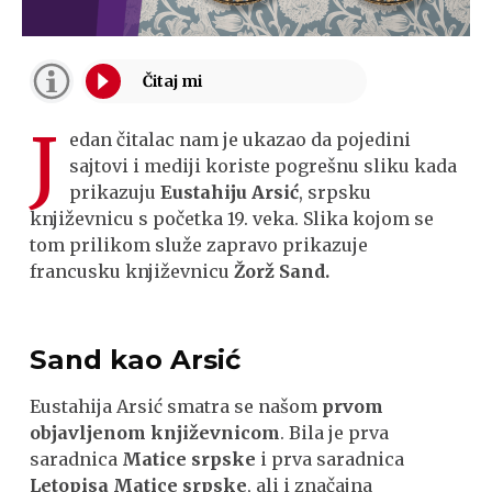
J
edan čitalac nam je ukazao da pojedini
sajtovi i mediji koriste pogrešnu sliku kada
prikazuju
Eustahiju Arsić
, srpsku
književnicu s početka 19. veka. Slika kojom se
tom prilikom služe zapravo prikazuje
francusku književnicu
Žorž Sand.
Sand kao Arsić
Eustahija Arsić smatra se našom
prvom
objavljenom književnicom
. Bila je prva
saradnica
Matice srpske
i prva saradnica
Letopisa Matice srpske
, ali i značajna