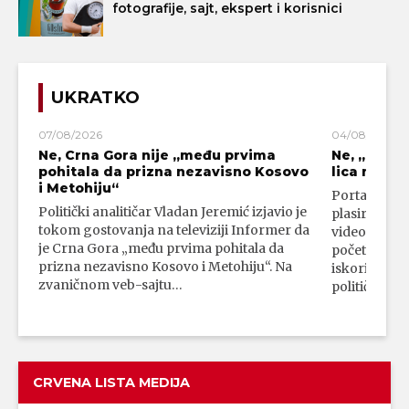
fotografije, sajt, ekspert i korisnici
UKRATKO
07/08/2026
04/08/2026
Ne, Crna Gora nije „među prvima
Ne, „blok
pohitala da prizna nezavisno Kosovo
lica mahali
i Metohiju“
Portal 24 se
Politički analitičar Vladan Jeremić izjavio je
plasirali su
tokom gostovanja na televiziji Informer da
video-snimk
je Crna Gora „među prvima pohitala da
početka vojn
prizna nezavisno Kosovo i Metohiju“. Na
iskorišćava
zvaničnom veb-sajtu…
političkim 
CRVENA LISTA MEDIJA