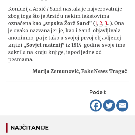
Konfuzija Arsić / Sand nastala je najverovatnije
zbog toga što je Arsić u nekim tekstovima
označena kao
„srpska Žorž Sand”
(
1
,
2
,
3
…). Ona
je ovako nazvana jer je, kao i Sand, objavljivala
anonimno, pa je tako u svojoj prvoj objavljenoj
knjizi
„Sovjet matrnij
”
iz 1814. godine svoje ime
sakrila na kraju knjige, ispod jedne od
pesmama.
Marija Zemunović, FakeNews Tragač
Podeli:
NAJČITANIJE