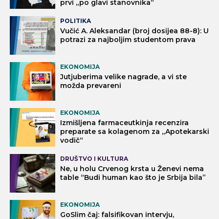
prvi „po glavi stanovnika“
POLITIKA
Vučić A. Aleksandar (broj dosijea 88-8): U
potrazi za najboljim studentom prava
EKONOMIJA
Jutjuberima velike nagrade, a vi ste
možda prevareni
EKONOMIJA
Izmišljena farmaceutkinja recenzira
preparate sa kolagenom za „Apotekarski
vodič“
DRUŠTVO I KULTURA
Ne, u holu Crvenog krsta u Ženevi nema
table “Budi human kao što je Srbija bila”
EKONOMIJA
GoSlim čaj: falsifikovan intervju,