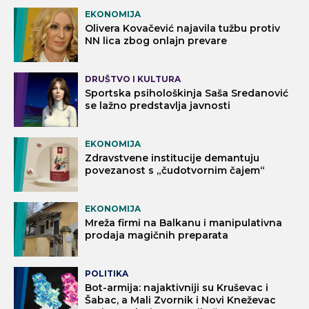
EKONOMIJA
Olivera Kovačević najavila tužbu protiv
NN lica zbog onlajn prevare
DRUŠTVO I KULTURA
Sportska psihološkinja Saša Sredanović
se lažno predstavlja javnosti
EKONOMIJA
Zdravstvene institucije demantuju
povezanost s „čudotvornim čajem“
EKONOMIJA
Mreža firmi na Balkanu i manipulativna
prodaja magičnih preparata
POLITIKA
Bot-armija: najaktivniji su Kruševac i
Šabac, a Mali Zvornik i Novi Kneževac