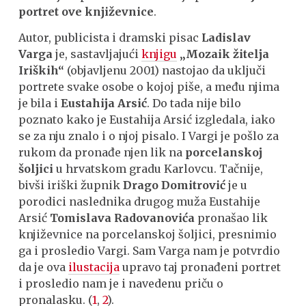
portret ove književnice
.
Autor, publicista i dramski pisac
Ladislav
Varga
je, sastavljajući
knjigu
„Mozaik žitelja
Iriških“
(objavljenu 2001) nastojao da uključi
portrete svake osobe o kojoj piše, a među njima
je bila i
Eustahija Arsić
. Do tada nije bilo
poznato kako je Eustahija Arsić izgledala, iako
se za nju znalo i o njoj pisalo. I Vargi je pošlo za
rukom da pronađe njen lik na
porcelanskoj
šoljici
u hrvatskom gradu Karlovcu. Tačnije,
bivši iriški župnik
Drago Domitrović
je u
porodici naslednika drugog muža Eustahije
Arsić
Tomislava Radovanovića
pronašao lik
književnice na porcelanskoj šoljici, presnimio
ga i prosledio Vargi. Sam Varga nam je potvrdio
da je ova
ilustacija
upravo taj pronađeni portret
i prosledio nam je i navedenu priču o
pronalasku. (
1
,
2
).