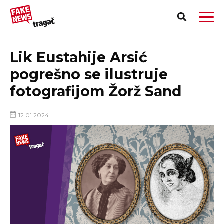
Lik Eustahije Arsić
pogrešno se ilustruje
fotografijom Žorž Sand
12.01.2024.
PRIJAVI LAŽNU VEST!