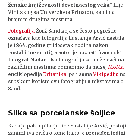
ženske književnosti devetnaestog veka”
Ilije
Vinitskog sa Univerziteta Prinston, kao i na
brojnim drugima mestima.
Fotografija
Žorž Sand koja se često pogrešno
označava kao fotografija Eustahije Arsić nastala
je
1864. godine
(tridesetak godina nakon
Eustahijine smrti), a autor je poznati francuski
fotograf Nadar
. Ova fotografija se može naći na
različitim mestima: pomenimo da muzej
MoMa
,
enciklopedija
Britanika
, pa i sama
Vikipedija
na
srpskom koriste ovu fotografiju u tekstovima o
Sand.
Slika sa porcelanske šoljice
Kada je pak u pitanju lice Eustahije Arsić, postoji
zanimljiva priča o tome kako je pronađen
jedini