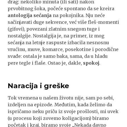
drag: nekoliko minuta (ili sati) nakon
prvobitnog šoka, počeće spontano da se kreira
antologija sećanja
na pokojnika. Nju neće
sačinjavati duge sekvence, već više fleš-momenti
(gifovi), povezani zlatnim snegom tuge i
nostalgije. Nostalgija je, na primer, iz mog
sećanja na letnje raspuste izbacila nesnosnu
vrućinu, muve, komarce, posekotine i porodične
svađe: ostala je samo baka, sama, da u hladu
pere tegle i flaše. Ostao je, dakle,
spokoj
.
Naracija i greške
Tok vremena u našem životu nije, sam po sebi,
izdeljen na epizode. Međutim, kada želimo da
ispričamo neku priču iz svoje prošlosti, mi uvek
(u procesu koji zovemo koligacijom) biramo
početak i kraj, biramo svoje „Nekada davno