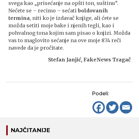
svega kao „prisećanje na opšti ton, suštinu“.
Nećete se – recimo – sećati
boldovanih
termina
, niti ko je izdavač knjige, ali ćete se
možda setiti moje bake i njenih tegli, kao i
pohvalnog tona kojim sam pisao o knjizi. Možda
vas to maglovito sećanje na ove moje 874 reči
navede da je pročitate.
Stefan Janjić, FakeNews Tragač
Podeli:
NAJČITANIJE