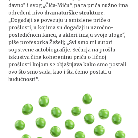
davno“ i svog „Čiča-Miču“, pa ta priča nužno ima
određeni nivo
dramaturške strukture
.
„Događaji se povezuju u smislene priče o
prošlosti, u kojima su događaji u uzročno-
posledičnom lancu, a akteri imaju svoje uloge“,
piše profesorka Žeželj; „Svi smo mi autori
sopstvene autobiografije. Sećanja na prošla
iskustva čine koherentnu priču o ličnoj
prošlosti kojom se objašnjava kako smo postali
ovo što smo sada, kao i šta ćemo postati u
budućnosti“.