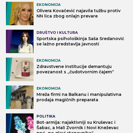
EKONOMIJA
Olivera Kovačević najavila tužbu protiv
NN lica zbog onlajn prevare
DRUŠTVO I KULTURA
Sportska psihološkinja Saša Sredanović
se lažno predstavlja javnosti
EKONOMIJA
Zdravstvene institucije demantuju
povezanost s „čudotvornim čajem“
EKONOMIJA
Mreža firmi na Balkanu i manipulativna
prodaja magičnih preparata
POLITIKA
Bot-armija: najaktivniji su Kruševac i
Šabac, a Mali Zvornik i Novi Kneževac