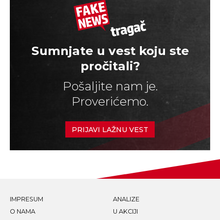
Sumnjate u vest koju ste
pročitali?
Pošaljite nam je.
Proverićemo.
PRIJAVI LAŽNU VEST
IMPRESUM
ANALIZE
O NAMA
U AKCIJI