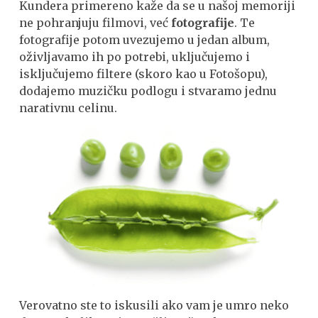
Kundera primereno kaže da se u našoj memoriji
ne pohranjuju filmovi, već
fotografije
. Te
fotografije potom uvezujemo u jedan album,
oživljavamo ih po potrebi, uključujemo i
isključujemo filtere (skoro kao u Fotošopu),
dodajemo muzičku podlogu i stvaramo jednu
narativnu celinu.
Verovatno ste to iskusili ako vam je umro neko