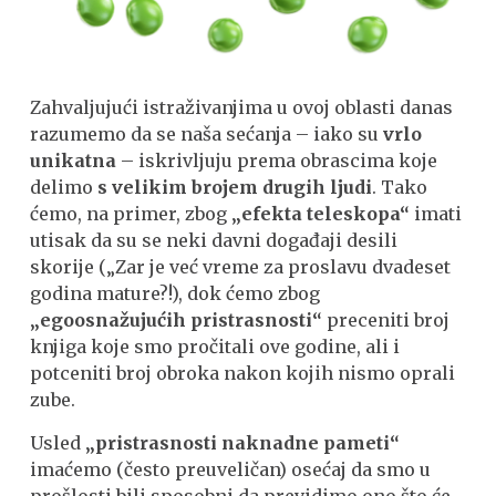
Zahvaljujući istraživanjima u ovoj oblasti danas
razumemo da se naša sećanja – iako su
vrlo
unikatna
– iskrivljuju prema obrascima koje
delimo
s velikim brojem drugih ljudi
. Tako
ćemo, na primer, zbog
„efekta teleskopa“
imati
utisak da su se neki davni događaji desili
skorije („Zar je već vreme za proslavu dvadeset
godina mature?!), dok ćemo zbog
„egoosnažujućih pristrasnosti“
preceniti broj
knjiga koje smo pročitali ove godine, ali i
potceniti broj obroka nakon kojih nismo oprali
zube.
Usled
„pristrasnosti naknadne pameti“
imaćemo (često preuveličan) osećaj da smo u
prošlosti bili sposobni da previdimo ono što će