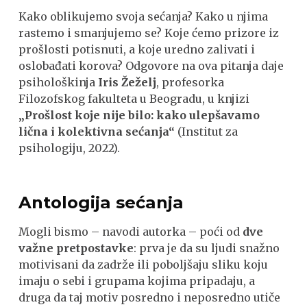
Kako oblikujemo svoja sećanja? Kako u njima
rastemo i smanjujemo se? Koje ćemo prizore iz
prošlosti potisnuti, a koje uredno zalivati i
oslobađati korova? Odgovore na ova pitanja daje
psihološkinja
Iris Žeželj
, profesorka
Filozofskog fakulteta u Beogradu, u knjizi
„Prošlost koje nije bilo: kako ulepšavamo
lična i kolektivna sećanja“
(Institut za
psihologiju, 2022).
Antologija sećanja
Mogli bismo – navodi autorka – poći od
dve
važne pretpostavke
: prva je da su ljudi snažno
motivisani da zadrže ili poboljšaju sliku koju
imaju o sebi i grupama kojima pripadaju, a
druga da taj motiv posredno i neposredno utiče