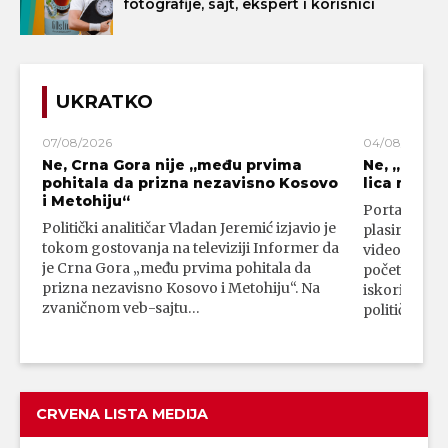
fotografije, sajt, ekspert i korisnici
UKRATKO
07/08/2026
04/08/2026
Ne, Crna Gora nije „među prvima
Ne, „blok
pohitala da prizna nezavisno Kosovo
lica mahali
i Metohiju“
Portal 24 se
Politički analitičar Vladan Jeremić izjavio je
plasirali su
tokom gostovanja na televiziji Informer da
video-snimk
je Crna Gora „među prvima pohitala da
početka vojn
prizna nezavisno Kosovo i Metohiju“. Na
iskorišćava
zvaničnom veb-sajtu…
političkim 
CRVENA LISTA MEDIJA