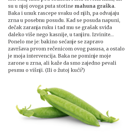
su u njoj ovoga puta stotine
mahuna graška
.
Baka i unuk rascepe svaku od njih, pa odvajaju
zrna u posebnu posudu. Kad se posuda napuni,
dečak zaranja ruku i tad mu se grašak sviđa
daleko više nego kasnije, u tanjiru. Izvinite…
Ponelo me je: bakino sećanje se zapravo
završava prvom rečenicom ovog pasusa, a ostalo
je moja intervencija. Baka ne pominje moje
zarone u zrna, ali kaže da smo zajedno pevali
pesmu o višnji. (Ili o žutoj kući?)