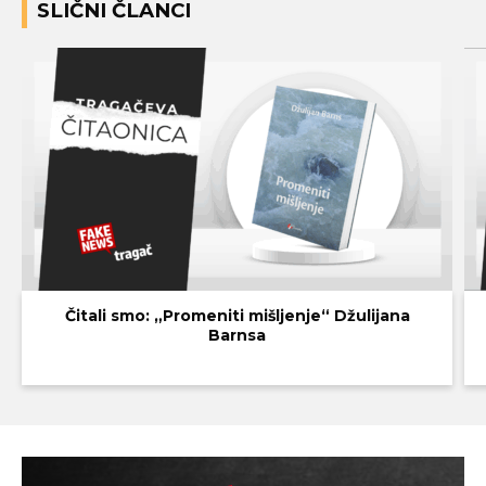
SLIČNI ČLANCI
Čitali smo: „Promeniti mišljenje“ Džulijana
Barnsa