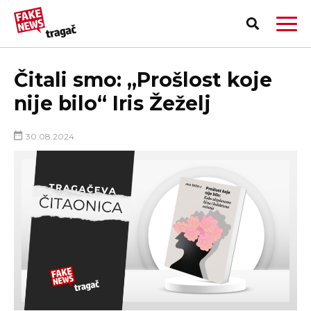
Čitali smo: „Prošlost koje
nije bilo“ Iris Žeželj
30.08.2024.
PRIJAVI LAŽNU VEST!