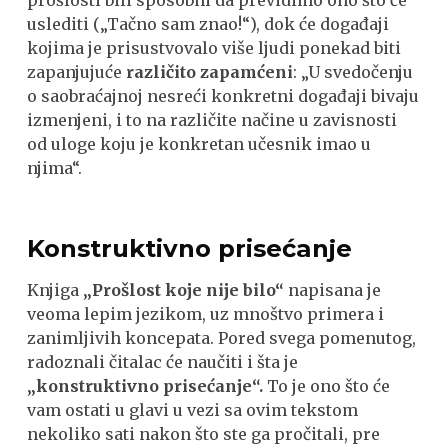
uslediti („Tačno sam znao!“), dok će događaji
kojima je prisustvovalo više ljudi ponekad biti
zapanjujuće
različito zapamćeni
: „U svedočenju
o saobraćajnoj nesreći konkretni događaji bivaju
izmenjeni, i to na različite načine u zavisnosti
od uloge koju je konkretan učesnik imao u
njima“.
Konstruktivno prisećanje
Knjiga
„Prošlost koje nije bilo“
napisana je
veoma lepim jezikom, uz mnoštvo primera i
zanimljivih koncepata. Pored svega pomenutog,
radoznali čitalac će naučiti i šta je
„konstruktivno prisećanje“.
To je ono što će
vam ostati u glavi u vezi sa ovim tekstom
nekoliko sati nakon što ste ga pročitali, pre