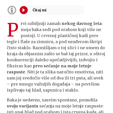
P
rvi ozbiljniji zamah
nekog davnog leta
:
moja baka sedi pod orahom koji više ne
postoji. U crvenoj plastičnoj kadi pere
tegle i flaše za zimnicu, a pod sunđerom škripi
čisto staklo. Razmišljam o toj slici i ne umem do
kraja da objasnim zašto se baš taj prizor, u oštroj
konkurenciji daleko upečatljivijih, izdvojio i
fiksirao kao
prvo sećanje na moje letnje
raspuste
. Niti je ta slika naročito emotivna, niti
sam joj svedočio više od dva ili tri puta, ali uvek
– pre mnogo važnijih događaja – na površinu
isplivaju taj hlad, sapunica i staklo.
Baka je nedavno, sasvim spontano, ponudila
svoju varijantu
sećanja na moje letnje raspuste:
isti onaj hlad pod orahom i ista crvena kada, ali