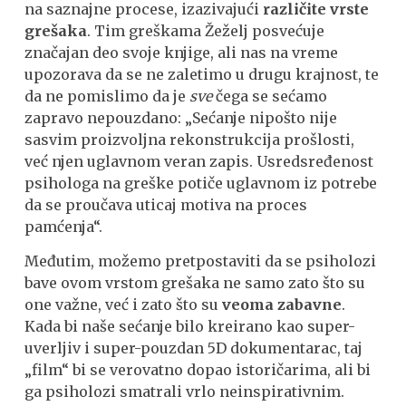
na saznajne procese, izazivajući
različite vrste
grešaka
. Tim greškama Žeželj posvećuje
značajan deo svoje knjige, ali nas na vreme
upozorava da se ne zaletimo u drugu krajnost, te
da ne pomislimo da je
sve
čega se sećamo
zapravo nepouzdano: „Sećanje nipošto nije
sasvim proizvoljna rekonstrukcija prošlosti,
već njen uglavnom veran zapis. Usredsređenost
psihologa na greške potiče uglavnom iz potrebe
da se proučava uticaj motiva na proces
pamćenja“.
Međutim, možemo pretpostaviti da se psiholozi
bave ovom vrstom grešaka ne samo zato što su
one važne, već i zato što su
veoma zabavne
.
Kada bi naše sećanje bilo kreirano kao super-
uverljiv i super-pouzdan 5D dokumentarac, taj
„film“ bi se verovatno dopao istoričarima, ali bi
ga psiholozi smatrali vrlo neinspirativnim.