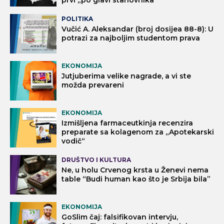
prvi „po glavi stanovnika“
POLITIKA
Vučić A. Aleksandar (broj dosijea 88-8): U
potrazi za najboljim studentom prava
EKONOMIJA
Jutjuberima velike nagrade, a vi ste
možda prevareni
EKONOMIJA
Izmišljena farmaceutkinja recenzira
preparate sa kolagenom za „Apotekarski
vodič“
DRUŠTVO I KULTURA
Ne, u holu Crvenog krsta u Ženevi nema
table “Budi human kao što je Srbija bila”
EKONOMIJA
GoSlim čaj: falsifikovan intervju,