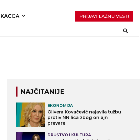
KACIJA
PRIJAVI LAŽNU VEST!
NAJČITANIJE
EKONOMIJA
Olivera Kovačević najavila tužbu
protiv NN lica zbog onlajn
prevare
DRUŠTVO I KULTURA