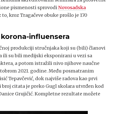
acione pismenosti sprovodi
Novosadska
z to, kroz Tragačeve obuke prošlo je 170
 korona-influensera
noj produkciji stručnjaka koji su (bili) članovi
ili su bili medijski eksponirani u vezi sa
ktera, a potom istražili nivo njihove naučne
s oktobrom 2021. godine. Među posmatranim
isić Tepavčević, dok najviše radova kao prvi
 broj citata je preko Gugl skolara utvrđen kod
Danice Grujičić. Kompletne rezultate možete