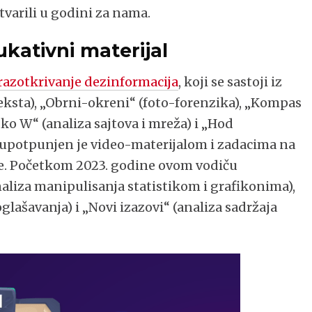
tvarili u godini za nama.
kativni materijal
razotkrivanje dezinformacija
, koji se sastoji iz
eksta), „Obrni-okreni“ (foto-forenzika), „Kompas
uko W“ (analiza sajtova i mreža) i „Hod
a upotpunjen je video-materijalom i zadacima na
ne. Početkom 2023. godine ovom vodiču
analiza manipulisanja statistikom i grafikonima),
lašavanja) i „Novi izazovi“ (analiza sadržaja