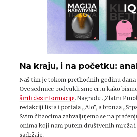
Na kraju, i na početku: ana
Naš tim je tokom prethodnih godinu dana i
Ove sedmice podvukli smo crtu kako bismo 
širili dezinformacije
. Nagradu „Zlatni Pinok
redakciji lista i portala „Alo“, a bronza „
Svim čitaocima zahvaljujemo se na praćenj
onima koji nam putem društvenih mreža 
sadržaje.