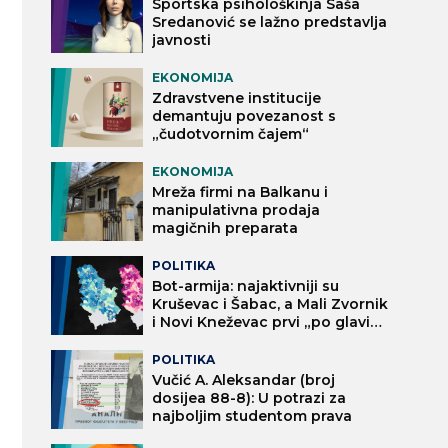
Sportska psihološkinja Saša
Sredanović se lažno predstavlja
javnosti
EKONOMIJA
Zdravstvene institucije
demantuju povezanost s
„čudotvornim čajem“
EKONOMIJA
Mreža firmi na Balkanu i
manipulativna prodaja
magičnih preparata
POLITIKA
Bot-armija: najaktivniji su
Kruševac i Šabac, a Mali Zvornik
i Novi Kneževac prvi „po glavi
stanovnika“
POLITIKA
Vučić A. Aleksandar (broj
dosijea 88-8): U potrazi za
najboljim studentom prava