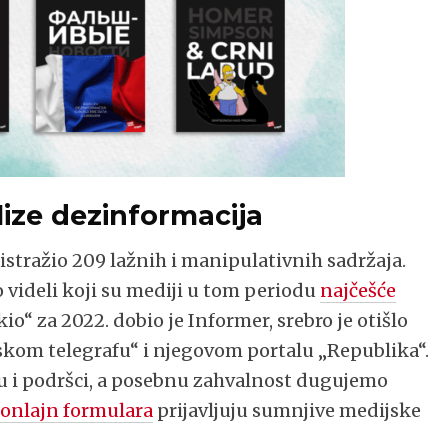
lize dezinformacija
stražio 209 lažnih i manipulativnih sadržaja.
videli koji su mediji u tom periodu
najčešće
io“ za 2022. dobio je Informer, srebro je otišlo
Srpskom telegrafu“ i njegovom portalu „Republika“.
u i podršci, a posebnu zahvalnost dugujemo
i
onlajn formulara
prijavljuju sumnjive medijske