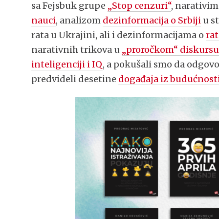
sa Fejsbuk grupe
„Stop cenzuri“
, narativi
nauci
, analizom
dezinformacija o Srbiji
u s
rata u Ukrajini, ali i dezinformacijama o
rat
narativnih trikova u
„proročkom“ diskurs
inteligenciji i IQ
, a pokušali smo da odgovo
predvideli desetine
događaja iz budućnost