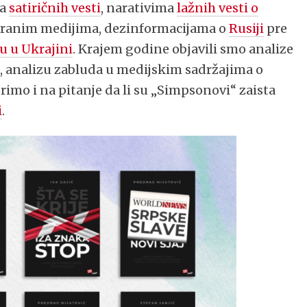
ma
satiričnih vesti
, narativima
lažnih vesti o
tranim medijima, dezinformacijama o
Rusiji
pre
u u Ukrajini
. Krajem godine objavili smo analize
u
, analizu zabluda u medijskim sadržajima o
rimo i na pitanje da li su „Simpsonovi“ zaista
i
.