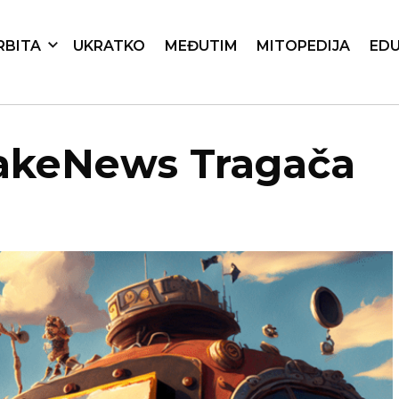
RBITA
UKRATKO
MEĐUTIM
MITOPEDIJA
EDU
FakeNews Tragača