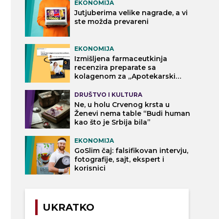
EKONOMIJA
Jutjuberima velike nagrade, a vi
ste možda prevareni
EKONOMIJA
Izmišljena farmaceutkinja
recenzira preparate sa
kolagenom za „Apotekarski
vodič“
DRUŠTVO I KULTURA
Ne, u holu Crvenog krsta u
Ženevi nema table “Budi human
kao što je Srbija bila”
EKONOMIJA
GoSlim čaj: falsifikovan intervju,
fotografije, sajt, ekspert i
korisnici
UKRATKO