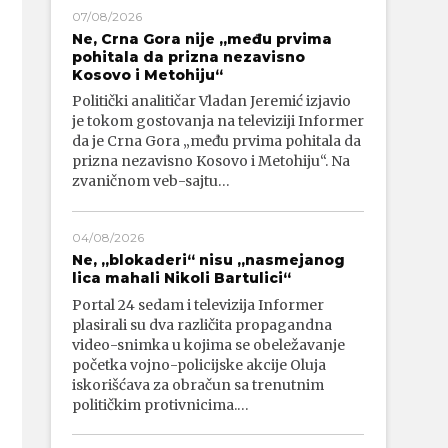
07/08/2026
Ne, Crna Gora nije „među prvima
pohitala da prizna nezavisno
Kosovo i Metohiju“
Politički analitičar Vladan Jeremić izjavio
je tokom gostovanja na televiziji Informer
da je Crna Gora „među prvima pohitala da
prizna nezavisno Kosovo i Metohiju“. Na
zvaničnom veb-sajtu…
04/08/2026
Ne, „blokaderi“ nisu „nasmejanog
lica mahali Nikoli Bartulici“
Portal 24 sedam i televizija Informer
plasirali su dva različita propagandna
video-snimka u kojima se obeležavanje
početka vojno-policijske akcije Oluja
iskorišćava za obračun sa trenutnim
političkim protivnicima.…