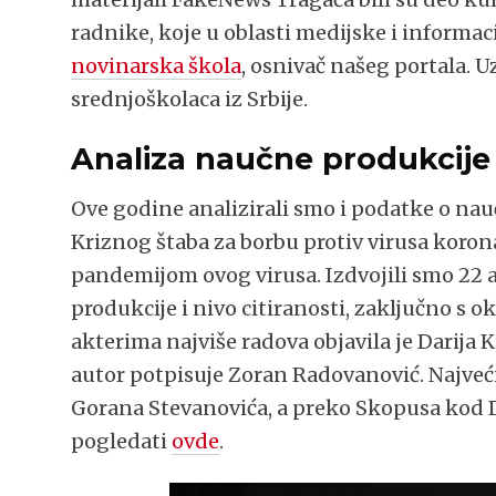
radnike, koje u oblasti medijske i inform
novinarska škola
, osnivač našeg portala. U
srednjoškolaca iz Srbije.
Analiza naučne produkcije
Ove godine analizirali smo i podatke o nauč
Kriznog štaba za borbu protiv virusa korona 
pandemijom ovog virusa. Izdvojili smo 22 a
produkcije i nivo citiranosti, zaključno 
akterima najviše radova objavila je Darija K
autor potpisuje Zoran Radovanović. Najveći
Gorana Stevanovića, a preko Skopusa kod 
pogledati
ovde
.