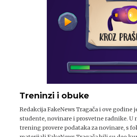
Treninzi i obuke
Redakcija FakeNews Tragača i ove godine je
studente, novinare i prosvetne radnike. U
trening provere podataka za novinare, s f
materijali FakeNews Tragača bili su deo k