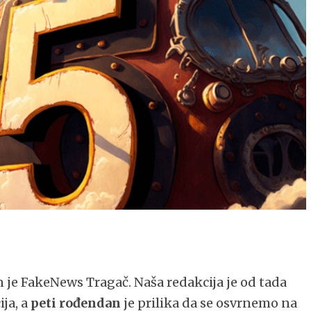
 je FakeNews Tragač. Naša redakcija je od tada
ja, a
peti rođendan
je prilika da se osvrnemo na