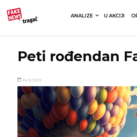
ANALIZE
U AKCIJI
O
Peti rođendan 
24.12.2022.