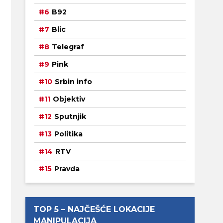
B92
Blic
Telegraf
Pink
Srbin info
Objektiv
Sputnjik
Politika
RTV
Pravda
TOP 5 – NAJČEŠĆE LOKACIJE
MANIPULACIJA