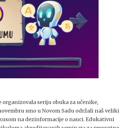
 organizovala seriju obuka za učenike,
 novembru smo u Novom Sadu održali naš veliki
okusom na dezinformacije o nauci. Edukativni
urikuluma akreditovanih seminara za prosvetne