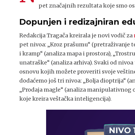
pet značajnih rezultata koje smo os
Dopunjen i redizajniran edu
Redakcija Tragača kreirala je novi vodič za
pet nivoa: „Kroz prašumu“ (pretraživanje t
i kramp“ (analiza mapa i prostora), „Trostr
unatraške“ (analiza arhiva). Svaki od nivo
osnovu kojih možete proveriti svoje vešti
dodaćemo još tri nivoa: „Bolja dioptrija“ (
„Prodaja magle“ (analiza manipulativnog og
koje kreira veštačka inteligencija).