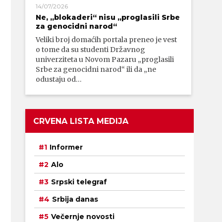
14/07/2026
Ne, „blokaderi“ nisu „proglasili Srbe
za genocidni narod“
Veliki broj domaćih portala preneo je vest
o tome da su studenti Državnog
univerziteta u Novom Pazaru „proglasili
Srbe za genocidni narod“ ili da „ne
odustaju od…
CRVENA LISTA MEDIJA
Informer
Alo
Srpski telegraf
Srbija danas
Večernje novosti