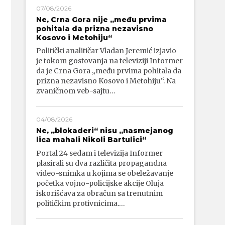
07/08/2026
Ne, Crna Gora nije „među prvima
pohitala da prizna nezavisno
Kosovo i Metohiju“
Politički analitičar Vladan Jeremić izjavio
je tokom gostovanja na televiziji Informer
da je Crna Gora „među prvima pohitala da
prizna nezavisno Kosovo i Metohiju“. Na
zvaničnom veb-sajtu…
04/08/2026
Ne, „blokaderi“ nisu „nasmejanog
lica mahali Nikoli Bartulici“
Portal 24 sedam i televizija Informer
plasirali su dva različita propagandna
video-snimka u kojima se obeležavanje
početka vojno-policijske akcije Oluja
iskorišćava za obračun sa trenutnim
političkim protivnicima.…