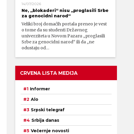
14/07/2026
Ne, „blokaderi“ nisu „proglasili Srbe
za genocidni narod“
Veliki broj domaćih portala preneo je vest
o tome da su studenti Državnog
univerziteta u Novom Pazaru „proglasili
Srbe za genocidni narod“ ili da „ne
odustaju od…
CRVENA LISTA MEDIJA
Informer
Alo
Srpski telegraf
Srbija danas
Večernje novosti