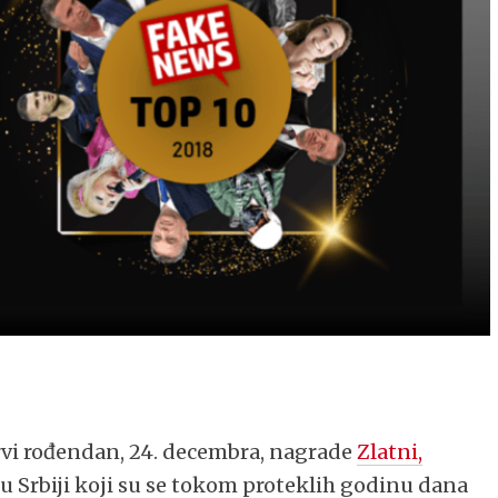
rvi rođendan, 24. decembra, nagrade
Zlatni,
 Srbiji koji su se tokom proteklih godinu dana