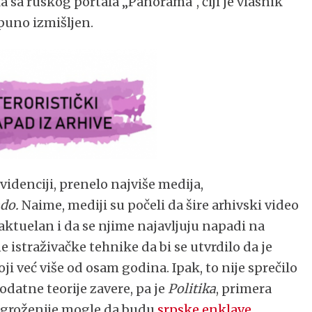
a sa ruskog portala „Panorama“, čiji je vlasnik
tpuno izmišljen.
evidenciji, prenelo najviše medija,
do.
Naime, mediji su počeli da šire arhivski video
e aktuelan i da se njime najavljuju napadi na
 istraživačke tehnike da bi se utvrdilo da je
i već više od osam godina. Ipak, to nije sprečilo
datne teorije zavere, pa je
Politika
, primera
jugroženije mogle da budu
srpske enklave
,