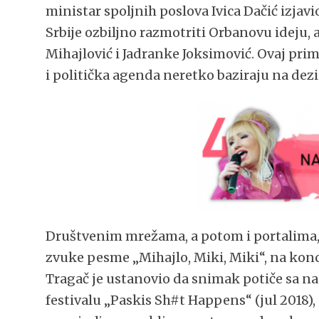
ministar spoljnih poslova Ivica Dačić izjavi
Srbije ozbiljno razmotriti Orbanovu ideju, 
Mihajlović i Jadranke Joksimović. Ovaj pr
i politička agenda neretko baziraju na de
Društvenim mrežama, a potom i portalima,
zvuke pesme „Mihajlo, Miki, Miki“, na kon
Tragač je ustanovio da snimak potiče sa
festivalu „Paskis Sh#t Happens“ (jul 2018), 