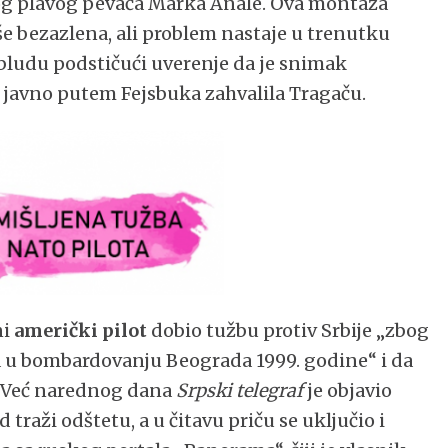
g plavog pevača Marka Anale. Ova montaža
iše bezazlena, ali problem nastaje u trenutku
bludu podstičući uverenje da je snimak
 javno putem Fejsbuka zahvalila Tragaču.
ni
američki pilot
dobio tužbu protiv Srbije „zbog
a u bombardovanju Beograda 1999. godine“ i da
a. Već narednog dana
Srpski telegraf
je objavio
 traži odštetu, a u čitavu priču se uključio i