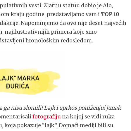
pulativnih vesti. Zlatnu statuu dobio je Alo,
mom kraju godine, predstavljamo vam i
TOP 10
dakcije. Napominjemo da ovo nije deset najvećih
h, najilustrativnijih primera koje smo
edstavljeni hronološkim redosledom.
ga nisu slomili! Lajk i uprkos poniženju! Junak
omentarisali
fotografiju
na kojoj se vidi ruka
 koja pokazuje “lajk”. Domaći mediji bili su