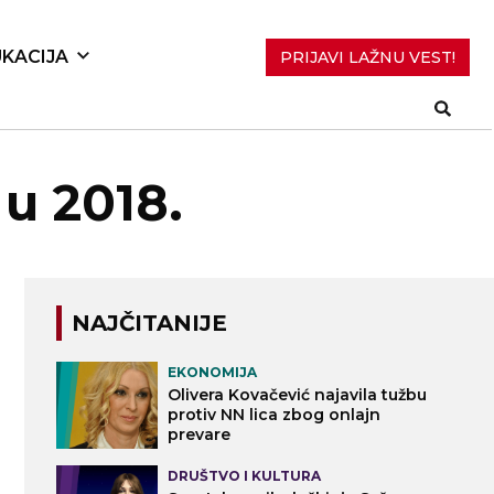
KACIJA
PRIJAVI LAŽNU VEST!
 u 2018.
NAJČITANIJE
EKONOMIJA
Olivera Kovačević najavila tužbu
protiv NN lica zbog onlajn
prevare
DRUŠTVO I KULTURA