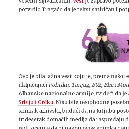
Veselin Šljivančanin.
Vest
je zapravo potekl
potvrdio Tragaču da je tekst satiričan i po
Ovo je bila lažna vest koju je, prema našoj 
uključujući
Politiku, Tanjug, B92, Blic
i
Mon
Albanske nacionalne armije
, tvrdeći da j
Srbiju i Grčku
. Nisu bile neophodne posebne
snimak arhivski, budući da na Jutjubu postoj
tridesetak domaćih medija da raspredaju do
radi, ocenila da bi nakon ovog snimka na