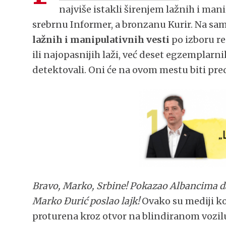
najviše istakli širenjem lažnih i mani
srebrnu Informer, a bronzanu Kurir. Na sa
lažnih i manipulativnih vesti
po izboru re
ili najopasnijih laži, već deset egzemplarni
detektovali. Oni će na ovom mestu biti pr
Bravo, Marko, Srbine! Pokazao Albancima da 
Marko Đurić poslao lajk!
Ovako su mediji k
proturena kroz otvor na blindiranom vozilu,