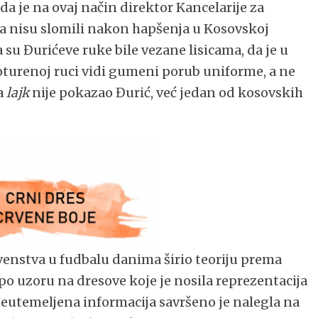
i da je na ovaj način direktor Kancelarije za
a nisu slomili nakon hapšenja u Kosovskoj
su Đurićeve ruke bile vezane lisicama, da je u
roturenoj ruci vidi gumeni porub uniforme, a ne
da
lajk
nije pokazao Đurić, već jedan od kosovskih
enstva u fudbalu danima širio teoriju prema
po uzoru na dresove koje je nosila reprezentacija
eutemeljena informacija savršeno je nalegla na