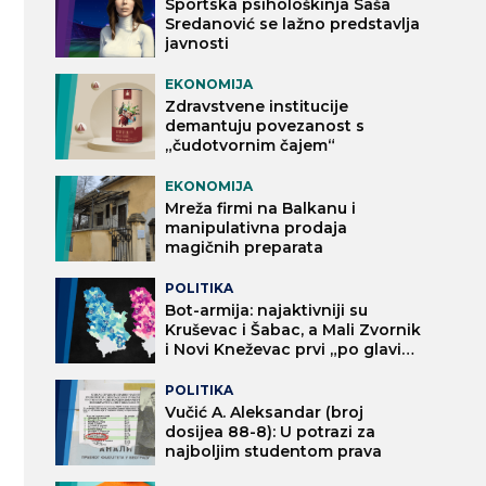
Sportska psihološkinja Saša
Sredanović se lažno predstavlja
javnosti
EKONOMIJA
Zdravstvene institucije
demantuju povezanost s
„čudotvornim čajem“
EKONOMIJA
Mreža firmi na Balkanu i
manipulativna prodaja
magičnih preparata
POLITIKA
Bot-armija: najaktivniji su
Kruševac i Šabac, a Mali Zvornik
i Novi Kneževac prvi „po glavi
stanovnika“
POLITIKA
Vučić A. Aleksandar (broj
dosijea 88-8): U potrazi za
najboljim studentom prava