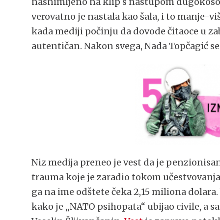
nasnimljeno na klip s nastupom dugokoso
verovatno je nastala kao šala, i to manje-v
kada mediji počinju da dovode čitaoce u za
autentičan. Nakon svega, Nada Topčagić se
Niz medija preneo je vest da je penzionisa
trauma koje je zaradio tokom učestvovanj
ga na ime odštete čeka 2,15 miliona dolar
kako je „NATO psihopata“ ubijao civile, a sad