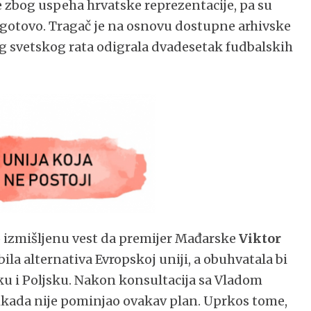
e zbog uspeha hrvatske reprezentacije, pa su
gotovo. Tragač je na osnovu dostupne arhivske
g svetskog rata odigrala dvadesetak fudbalskih
o izmišljenu vest da premijer Mađarske
Viktor
 bila alternativa Evropskoj uniji, a obuhvatala bi
ku i Poljsku. Nakon konsultacija sa Vladom
ikada nije pominjao ovakav plan. Uprkos tome,