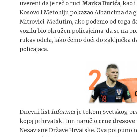
uvereni da je reč o ruci
Marka Đurića
, kao 
Kosovo i Metohiju pokazao Albancima da g
Mitrovici. Međutim, ako pođemo od toga da 
vozilu bio okružen policajcima, da se na p
rukav odela, lako ćemo doći do zaključka 
policajaca.
Dnevni list
Informer
je tokom Svetskog prv
kojoj je hrvatski tim naručio
crne dresove
Nezavisne Države Hrvatske. Ova potpuno n