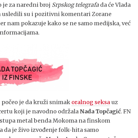
o je za naredni broj
Srpskog telegrafa
da će Vlada
a usledili su i pozitivni komentari Zorane
imer nam pokazuje kako se ne samo medijska, već
zinformacijama.
 počeo je da kruži snimak
oralnog seksa
uz
certu koji je navodno održala
Nada Topčagić
. FN
 nastupa metal benda Mokoma na finskom
a da je živo izvođenje folk-hita samo