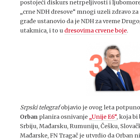
postojeći diskurs netrpeljivosti i ljubomor
„crne NDH dresove“ mnogi uzeli zdravo za 
građe ustanovio da je NDH za vreme Drugo
utakmica, i to u
dresovima crvene boje
.
Srpski telegraf
objavio je ovog leta potpun
Orban
planira osnivanje
„Unije E6“
, koja bi
Srbiju, Mađarsku, Rumuniju, Češku, Slovač
Mađarske, FN Tragač je utvrdio da Orban n