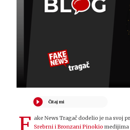
F
ake News Tragač dodelio je na svoj p
Srebrni i Bronzani Pinokio
medijima u