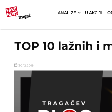
ANALIZE
U AKCIJI
O
TOP 10 lažnih i m
30.12.2018.