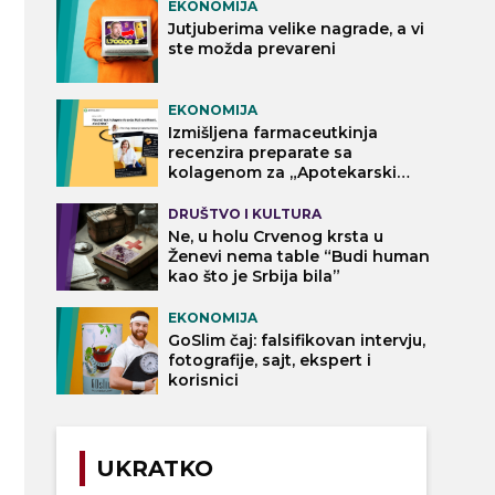
EKONOMIJA
Jutjuberima velike nagrade, a vi
ste možda prevareni
EKONOMIJA
Izmišljena farmaceutkinja
recenzira preparate sa
kolagenom za „Apotekarski
vodič“
DRUŠTVO I KULTURA
Ne, u holu Crvenog krsta u
Ženevi nema table “Budi human
kao što je Srbija bila”
EKONOMIJA
GoSlim čaj: falsifikovan intervju,
fotografije, sajt, ekspert i
korisnici
UKRATKO